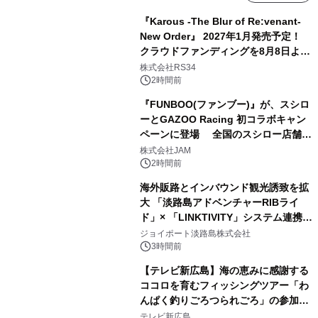
『Karous -The Blur of Re:venant-
New Order』 2027年1月発売予定！
クラウドファンディングを8月8日より
開始
株式会社RS34
2時間前
『FUNBOO(ファンブー)』が、スシロ
ーとGAZOO Racing 初コラボキャン
ペーンに登場 全国のスシロー店舗で
GR 4車種の FUNBOO(ミニカー)付き
株式会社JAM
メニューが展開されます
2時間前
海外販路とインバウンド観光誘致を拡
大 「淡路島アドベンチャーRIBライ
ド」× 「LINKTIVITY」システム連携を
開始！
ジョイポート淡路島株式会社
3時間前
【テレビ新広島】海の恵みに感謝する
ココロを育むフィッシングツアー「わ
んぱく釣りごろつられごろ」の参加小
学生を募集
テレビ新広島