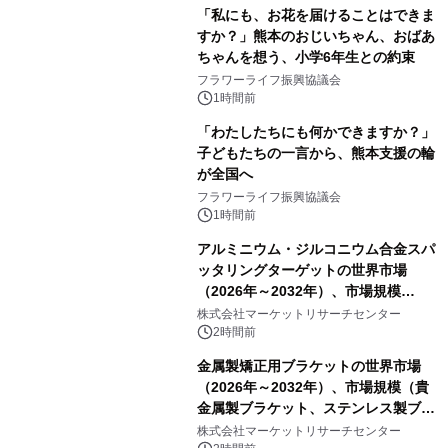
「私にも、お花を届けることはできま
すか？」熊本のおじいちゃん、おばあ
ちゃんを想う、小学6年生との約束
フラワーライフ振興協議会
1時間前
「わたしたちにも何かできますか？」
子どもたちの一言から、熊本支援の輪
が全国へ
フラワーライフ振興協議会
1時間前
アルミニウム・ジルコニウム合金スパ
ッタリングターゲットの世界市場
（2026年～2032年）、市場規模
（0.995、0.999、その他）・分析レポ
株式会社マーケットリサーチセンター
ートを発表
2時間前
金属製矯正用ブラケットの世界市場
（2026年～2032年）、市場規模（貴
金属製ブラケット、ステンレス製ブラ
ケット、純チタン製ブラケット）・分
株式会社マーケットリサーチセンター