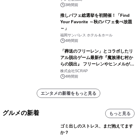
3時間前
推しパフェ総選挙を初開催！「Find
Your Favorite ～秋のパフェ食べ放題
～」
福岡サンパレス ホテル＆ホール
4時間前
「葬送のフリーレン」とコラボしたリ
アル脱出ゲーム最新作『魔族潜む村か
らの脱出』 フリーレンやヒンメルが武
器を手に魔族を見据える描き下ろしメ
株式会社SCRAP
インビジュアル公開
4時間前
エンタメの新着をもっと見る
グルメの新着
もっと見る
ゴミ出しのストレス、まだ抱えてます
か？