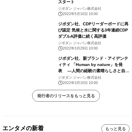
スタート
ジボダン ジャパン株式会社
2022年5月10日 10:00
ジボダン社、CDPリーダーボードに再
び認定 気候と水に関する3年連続CDP
ダブルA評価に続く高評価
ジボダン ジャパン株式会社
2022年3月29日 10:00
ジボダン社、新ブランド・アイデンテ
ィティ 「Human by nature」を発
表 ―人間の経験の素晴らしさと自然
とのつながりを称える―
ジボダン ジャパン株式会社
2022年3月10日 10:00
発行者のリリースをもっと見る
エンタメの新着
もっと見る