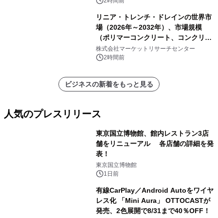
析レポートを発表
2時間前
リニア・トレンチ・ドレインの世界市
場（2026年～2032年）、市場規模
（ポリマーコンクリート、コンクリー
ト、プラスチック、金属）・分析レポ
株式会社マーケットリサーチセンター
ートを発表
2時間前
ビジネスの新着をもっと見る
人気のプレスリリース
東京国立博物館、館内レストラン3店
舗をリニューアル 各店舗の詳細を発
表！
1
東京国立博物館
1日前
有線CarPlay／Android Autoをワイヤ
レス化 「Mini Aura」 OTTOCASTが
発売、2色展開で8/31まで40％OFF！
2