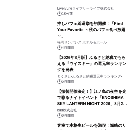
LivelyLifeライブリーライフ株式会社
18分前
推しパフェ総選挙を初開催！「Find
Your Favorite ～秋のパフェ食べ放題
～」
福岡サンパレス ホテル＆ホール
4時間前
【2026年8月版】ふるさと納税でもら
える『ウイスキー』の還元率ランキン
グを発表
とくさと-ふるさと納税還元率ランキング-
5時間前
【振替開催決定！】江ノ島の夜空を光
で彩るナイトイベント「ENOSHIMA
SKY LANTERN NIGHT 2026」8月22
日(土)振替開催＆受付スタート！
biid株式会社
6時間前
客室で本格生ビールを満喫！城崎のリ