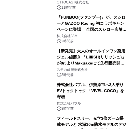
OTTOCAST株式会社
11時間前
『FUNBOO(ファンブー)』が、スシロ
ーとGAZOO Racing 初コラボキャン
ペーンに登場 全国のスシロー店舗で
3
GR 4車種の FUNBOO(ミニカー)付き
株式会社JAM
メニューが展開されます
2時間前
【新発売】大人のオールインワン薬用
ジェル歯磨き 「LilliSH(リリッシュ)」
が8/3よりMakuakeにて先行販売開
4
始！
スモカ歯磨株式会社
3時間前
株式会社バブル、伊勢原市へ3人乗り
EVトゥクトゥク 「VIVEL COCO」を
寄贈
5
株式会社バブル
8時間前
フィールドスリー、光学3倍ズーム搭
載モデルと 水深10m防水モデルのデジ