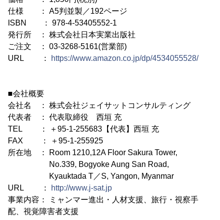
仕様 ： A5判並製／192ページ
ISBN ： 978-4-53405552-1
発行所 ： 株式会社日本実業出版社
ご注文 ： 03-3268-5161(営業部)
URL ：
https://www.amazon.co.jp/dp/4534055528/
■会社概要
会社名 ： 株式会社ジェイサットコンサルティング
代表者 ： 代表取締役 西垣 充
TEL ： ＋95-1-255683【代表】西垣 充
FAX ： ＋95-1-255925
所在地 ： Room 1210,12A Floor Sakura Tower,
No.339, Bogyoke Aung San Road,
Kyauktada T／S, Yangon, Myanmar
URL ：
http://www.j-sat.jp
事業内容： ミャンマー進出・人材支援、旅行・視察手
配、視覚障害者支援