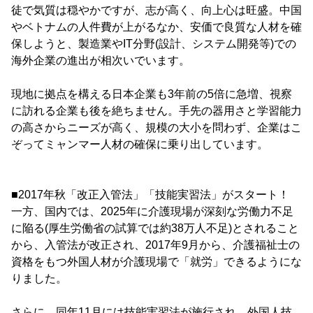
徒で気質は穏やかですが、志が高く、向上心は旺盛。中国
やベトナムの人件費が上がるなか、安価で良質な人材を確
保しようと、製造業やIT分野(設計、システム開発等)での
海外企業の進出が相次いでいます。
現地に拠点を構える日本企業も3年前の5倍に急増、視察
に訪れる企業も後を絶ちません。手先の器用さと学習能力
の高さからニーズが高く、規模の大小を問わず、企業はこ
ぞってミャンマー人材の確保に乗り出しています。
■2017年秋「改正入管法」「技能実習法」がスタート！
一方、国内では、2025年に介護現場が深刻な労働力不足
に陥る(厚生労働省の試算では約38万人不足)とされること
から、入管法が改正され、2017年9月から、介護福祉士の
資格をもつ外国人材が介護現場で「就労」できるようにな
りました。
さらに、同年11月には技能実習法が施行され、外国人技