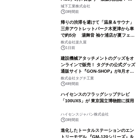
2
ーブル1本つなぐだけ、テレビの音が
城下工業株式会社
ぐっと豊かに
3時間前
帰りの渋滞を避けて「温泉＆サウナ」
三井アウトレットパーク木更津から車
で約5分 湯舞音 袖ケ浦店が夏フェア
3
メニューを提供
株式会社楽久屋
1日前
建設機械アタッチメントのグッズをオ
ンラインで販売！ タグチの公式グッズ
通販サイト『GON-SHOP』が8月オー
4
プン
株式会社タグチ工業
4時間前
ハイセンスのフラッグシップテレビ
「100UXS」が 東京国立博物館に採用
5
ハイセンスジャパン株式会社
3時間前
進化したトータルステーションのエン
トリーモデル 『GM-120シリーズ』を