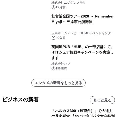
ゲンノモリ POPUPストア in Annex
株式会社ニジゲンノモリ
Aoyama』
19分前
桂宮治全国ツアー2026 ～ Remember
Miyaji～ 三原市公演開催
広島ホームテレビ HOMEイベントセンター
49分前
英国風PUB「HUB」の一部店舗にて、
HTTシェア観戦キャンペーンを実施し
ます
株式会社ハブ
1時間前
エンタメの新着をもっと見る
ビジネスの新着
もっと見る
「ハルカス300（展望台）」で大迫力
の花火鑑賞 『なにわ淀川花火大会特別