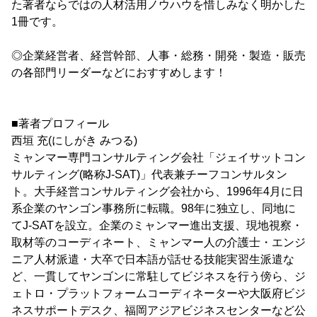
た著者ならではの人材活用ノウハウを惜しみなく明かした
1冊です。
◎企業経営者、経営幹部、人事・総務・開発・製造・販売
の各部門リーダーなどにおすすめします！
■著者プロフィール
西垣 充(にしがき みつる)
ミャンマー専門コンサルティング会社「ジェイサットコン
サルティング(略称J-SAT)」代表兼チーフコンサルタン
ト。大手経営コンサルティング会社から、1996年4月に日
系企業のヤンゴン事務所に転職。98年に独立し、同地に
てJ-SATを設立。企業のミャンマー進出支援、現地視察・
取材等のコーディネート、ミャンマー人の介護士・エンジ
ニア人材派遣・大卒で日本語が話せる技能実習生派遣な
ど、一貫してヤンゴンに常駐してビジネスを行う傍ら、ジ
ェトロ・プラットフォームコーディネーターや大阪府ビジ
ネスサポートデスク、福岡アジアビジネスセンターなど公