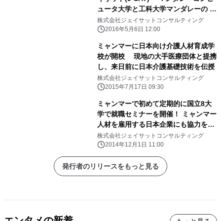
ュータ大学と工科大学マンダレーの 日
本語科を受託 在学中から日本語教
株式会社ジェイサットコンサルティング
育、日本企業への就職をサポート
2016年5月6日 12:00
ミャンマーに日本向け介護人材育成学
校が開校 現地の大手医療団体と提携
し、来日前に日本介護基礎技術を伝授
株式会社ジェイサットコンサルティング
2015年7月17日 09:30
ミャンマーで初めて定期的に国立8大
学で就職セミナーを開催！ ミャンマー
人材を雇用する日本企業にも協力を募
り、就職を後押し
株式会社ジェイサットコンサルティング
2014年12月1日 11:00
発行者のリリースをもっと見る
エンタメの新着