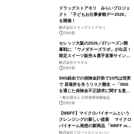
ドラッグストアモリ みらいプロジェ
クト 「子どもお仕事参観デー2026」
を開催！
株式会社ドラッグストアモリ
19分前
セレッソ大阪の2026／27シーズン開
幕戦に 「ウメダチーズラボ」が出店！
限定スイーツ販売＆選手直筆サイング
ッズが当たる抽選会を 8月8日に開催
株式会社ヤマタカ
19分前
SNS経由での保険金詐欺で10代は現実
で 居場所を失うリスク懸念 ～「SNS
を通じた保険金不正請求に関する意識
調査」を実施、 認知度の低さも浮き彫
一般社団法人 日本損害保険協会
りに～
19分前
【MBFF】マイクロバイオームという
クレンジングの新しい提案 マイクロ
バイオーム発想の新商品 「MBFF mb
クレンジングPRO」を2026年8月6日
株式会社フローリストジャパン