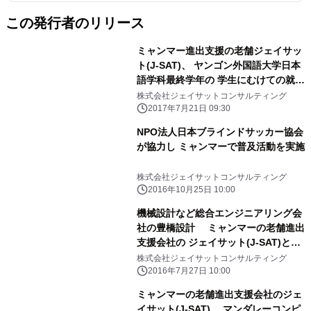
この発行者のリリース
ミャンマー進出支援の老舗ジェイサッ
ト(J-SAT)、 ヤンゴン外国語大学日本
語学科最終学年の 学生にむけての就職
フェア開催
株式会社ジェイサットコンサルティング
2017年7月21日 09:30
NPO法人日本ブラインドサッカー協会
が協力し ミャンマーで普及活動を実施
株式会社ジェイサットコンサルティング
2016年10月25日 10:00
機械設計など総合エンジニアリング会
社の豊橋設計 ミャンマーの老舗進出
支援会社の ジェイサット(J-SAT)とと
もに 工科大学マンダレーにて機械
株式会社ジェイサットコンサルティング
CADクラスを受託
2016年7月27日 10:00
ミャンマーの老舗進出支援会社のジェ
イサット(J-SAT) マンダレーコンピ