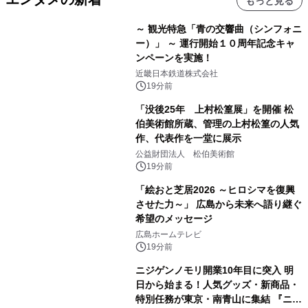
もっと見る
～ 観光特急「青の交響曲（シンフォニ
ー）」 ～ 運行開始１０周年記念キャ
ンペーンを実施！
近畿日本鉄道株式会社
19分前
「没後25年 上村松篁展」を開催 松
伯美術館所蔵、管理の上村松篁の人気
作、代表作を一堂に展示
公益財団法人 松伯美術館
19分前
「絵おと芝居2026 ～ヒロシマを復興
させた力～」 広島から未来へ語り継ぐ
希望のメッセージ
広島ホームテレビ
19分前
ニジゲンノモリ開業10年目に突入 明
日から始まる！人気グッズ・新商品・
特別任務が東京・南青山に集結 『ニジ