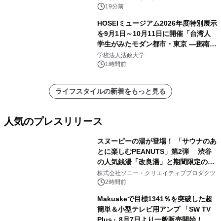
発売
19分前
HOSEIミュージアム2026年度特別展示
を9月1日～10月11日に開催「台湾人
学生がみたモダン都市・東京 ―鄧南光
と法政大学の1930年代―」
学校法人法政大学
1時間前
ライフスタイルの新着をもっと見る
人気のプレスリリース
スヌーピーの湯が登場！ 「サウナのあ
とに楽しむPEANUTS」第2弾 渋谷
の人気銭湯「改良湯」と期間限定のコ
1
ラボレーション サウナイキタイコラ
株式会社ソニー・クリエイティブプロダクツ
ボグッズも発売決定！
2時間前
Makuakeで目標1341％を突破した超
簡単＆小型テレビ用アンプ 「SW TV
Plus」8月7日より一般販売開始！ ケ