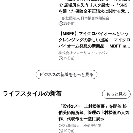
で 居場所を失うリスク懸念 ～「SNS
を通じた保険金不正請求に関する意識
調査」を実施、 認知度の低さも浮き彫
一般社団法人 日本損害保険協会
りに～
19分前
【MBFF】マイクロバイオームという
クレンジングの新しい提案 マイクロ
バイオーム発想の新商品 「MBFF mb
クレンジングPRO」を2026年8月6日
株式会社フローリストジャパン
発売
19分前
ビジネスの新着をもっと見る
ライフスタイルの新着
もっと見る
「没後25年 上村松篁展」を開催 松
伯美術館所蔵、管理の上村松篁の人気
作、代表作を一堂に展示
公益財団法人 松伯美術館
19分前