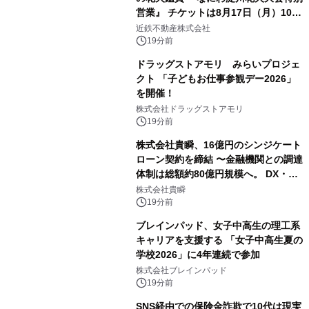
営業』 チケットは8月17日（月）10時
00分から販売開始！
近鉄不動産株式会社
19分前
ドラッグストアモリ みらいプロジェ
クト 「子どもお仕事参観デー2026」
を開催！
株式会社ドラッグストアモリ
19分前
株式会社貴瞬、16億円のシンジケート
ローン契約を締結 〜金融機関との調達
体制は総額約80億円規模へ。 DX・海
外展開をはじめとした成長投資を加速
株式会社貴瞬
～
19分前
ブレインパッド、女子中高生の理工系
キャリアを支援する 「女子中高生夏の
学校2026」に4年連続で参加
株式会社ブレインパッド
19分前
SNS経由での保険金詐欺で10代は現実