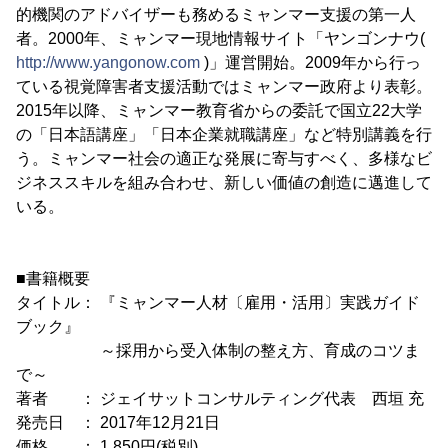
的機関のアドバイザーも務めるミャンマー支援の第一人
者。2000年、ミャンマー現地情報サイト「ヤンゴンナウ(
http://www.yangonow.com
)」運営開始。2009年から行っ
ている視覚障害者支援活動ではミャンマー政府より表彰。
2015年以降、ミャンマー教育省からの委託で国立22大学
の「日本語講座」「日本企業就職講座」など特別講義を行
う。ミャンマー社会の適正な発展に寄与すべく、多様なビ
ジネススキルを組み合わせ、新しい価値の創造に邁進して
いる。
■書籍概要
タイトル： 『ミャンマー人材〔雇用・活用〕実践ガイド
ブック』
～採用から受入体制の整え方、育成のコツま
で～
著者 ： ジェイサットコンサルティング代表 西垣 充
発売日 ： 2017年12月21日
価格 ： 1,850円(税別)