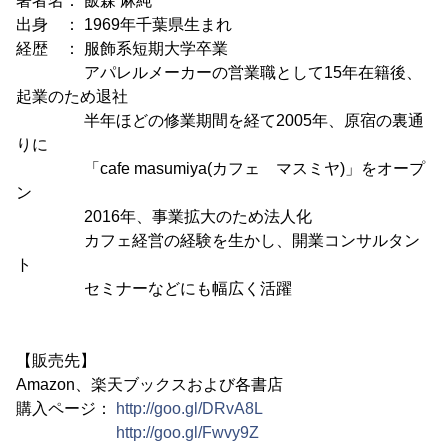
著者名： 飯森 麻純
出身 ： 1969年千葉県生まれ
経歴 ： 服飾系短期大学卒業
アパレルメーカーの営業職として15年在籍後、
起業のため退社
半年ほどの修業期間を経て2005年、原宿の裏通
りに
「cafe masumiya(カフェ マスミヤ)」をオープ
ン
2016年、事業拡大のため法人化
カフェ経営の経験を生かし、開業コンサルタン
ト
セミナーなどにも幅広く活躍
【販売先】
Amazon、楽天ブックスおよび各書店
購入ページ：
http://goo.gl/DRvA8L
http://goo.gl/Fwvy9Z