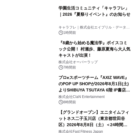
学園生活コミュニティ「キャラフレ」
｜2026『夏祭りイベント』のお知らせ
キャラフレ｜株式会社エイプリル・データ・
デザインズ
1時間前
『8歳から始める魔法学』ボイスコミ
ック公開！ 村瀬歩、藤原夏海ら大人気
キャストが出演！
株式会社オーバーラップ
7時間前
プロeスポーツチーム『AXIZ WAVE』
のPOP UP SHOPが2026年8月1日(土)
よりSHIBUYA TSUTAYA 6階 IP書店で
開催決定！！
株式会社ClaN Entertainment
8時間前
【グランドオープン】エニタイムフィ
ットネス二子玉川店（東京都世田谷
区）2026年8月8日（土）＜24時間年
中無休のフィットネスジム＞
株式会社Fast Fitness Japan