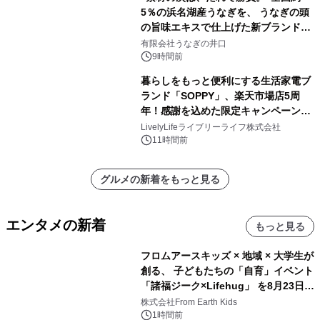
5％の浜名湖産うなぎを、 うなぎの頭
の旨味エキスで仕上げた新ブランド
「井口の誉」誕生
有限会社うなぎの井口
9時間前
暮らしをもっと便利にする生活家電ブ
ランド「SOPPY」、楽天市場店5周
年！感謝を込めた限定キャンペーンを
8月10日より開催
LivelyLifeライブリーライフ株式会社
11時間前
グルメの新着をもっと見る
エンタメの新着
もっと見る
フロムアースキッズ × 地域 × 大学生が
創る、 子どもたちの「自育」イベント
「諸福ジーク×Lifehug」 を8月23日
(日)開催
株式会社From Earth Kids
1時間前