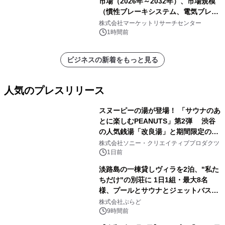
市場（2026年～2032年）、市場規模
（慣性ブレーキシステム、電気ブレー
キシステム、その他）・分析レポート
株式会社マーケットリサーチセンター
を発表
1時間前
ビジネスの新着をもっと見る
人気のプレスリリース
スヌーピーの湯が登場！ 「サウナのあ
とに楽しむPEANUTS」第2弾 渋谷
の人気銭湯「改良湯」と期間限定のコ
1
ラボレーション サウナイキタイコラ
株式会社ソニー・クリエイティブプロダクツ
ボグッズも発売決定！
1日前
淡路島の一棟貸しヴィラを2泊、"私た
ちだけ"の別荘に 1日1組・最大8名
様、プールとサウナとジェットバス付
2
きで Villa Mon Temps AWAJIの連泊
株式会社ぷらど
素泊りプラン
9時間前