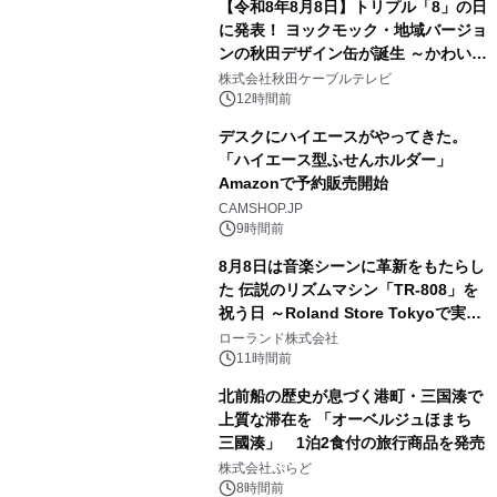
【令和8年8月8日】トリプル「8」の日
に発表！ ヨックモック・地域バージョ
ンの秋田デザイン缶が誕生 ～かわいい
3
秋田犬の子犬と秋田の四季と名所を巡
株式会社秋田ケーブルテレビ
るパッケージ～ 9月1日(火)秋田県内で
12時間前
販売開始
デスクにハイエースがやってきた。
「ハイエース型ふせんホルダー」
Amazonで予約販売開始
4
CAMSHOP.JP
9時間前
8月8日は音楽シーンに革新をもたらし
た 伝説のリズムマシン「TR-808」を
祝う日 ～Roland Store Tokyoで実機
5
を展示しての 記念キャンペーンを開
ローランド株式会社
催 英国ラジオ「NTS」の 特別プログ
11時間前
ラムや、「TR-808」を愛する伝説的
北前船の歴史が息づく港町・三国湊で
アーティストを フィーチャーしたアニ
上質な滞在を 「オーベルジュほまち
メーションを公開～
三國湊」 1泊2食付の旅行商品を発売
6
株式会社ぷらど
8時間前