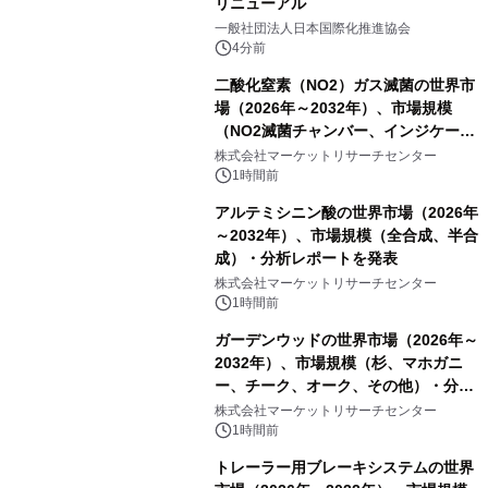
リニューアル
一般社団法人日本国際化推進協会
4分前
二酸化窒素（NO2）ガス滅菌の世界市
場（2026年～2032年）、市場規模
（NO2滅菌チャンバー、インジケータ
ーおよびモニタリングシステム、その
株式会社マーケットリサーチセンター
他）・分析レポートを発表
1時間前
アルテミシニン酸の世界市場（2026年
～2032年）、市場規模（全合成、半合
成）・分析レポートを発表
株式会社マーケットリサーチセンター
1時間前
ガーデンウッドの世界市場（2026年～
2032年）、市場規模（杉、マホガニ
ー、チーク、オーク、その他）・分析
レポートを発表
株式会社マーケットリサーチセンター
1時間前
トレーラー用ブレーキシステムの世界