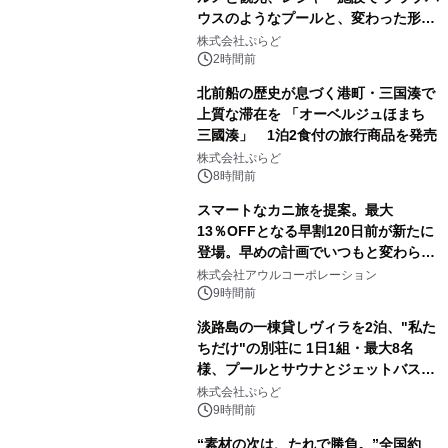
ウスのようなプールと、変わった形の
サウナも 「THE BOXY AWAJI」のお
株式会社ぷらど
得な素泊まり連泊プランで
2時間前
北前船の歴史が息づく港町・三国湊で
上質な滞在を 「オーベルジュほまち
三國湊」 1泊2食付の旅行商品を発売
株式会社ぷらど
8時間前
スマートなカニ旅を提案。最大
13％OFFとなる早割120日前が新たに
登場。早めの計画でいつもと変わらぬ
大人の冬旅を。ー夕日ヶ浦温泉「佳松
株式会社アウルコーポレーション
苑 別邸ふうか」ー
9時間前
淡路島の一棟貸しヴィラを2泊、"私た
ちだけ"の別荘に 1日1組・最大8名
様、プールとサウナとジェットバス付
きで Villa Mon Temps AWAJIの連泊
株式会社ぷらど
素泊りプラン
9時間前
“素材の次は、たれで勝負。”全国約