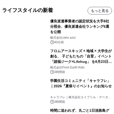
ライフスタイルの新着
もっと見る
優良派遣事業者の認定状況を大手8社
分照合、優良派遣会社ランキング6選
を公開
株式会社cielo azul
40分前
フロムアースキッズ × 地域 × 大学生が
創る、 子どもたちの「自育」イベント
「諸福ジーク×Lifehug」 を8月23日
(日)開催
株式会社From Earth Kids
3時間前
学園生活コミュニティ「キャラフレ」
｜2026『夏祭りイベント』のお知らせ
キャラフレ｜株式会社エイプリル・データ・
デザインズ
3時間前
時間に追われず、丸ごと1日淡路島グ