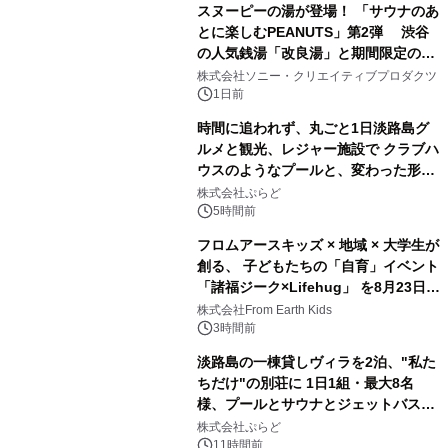
スヌーピーの湯が登場！ 「サウナのあ
とに楽しむPEANUTS」第2弾 渋谷
の人気銭湯「改良湯」と期間限定のコ
1
ラボレーション サウナイキタイコラ
株式会社ソニー・クリエイティブプロダクツ
ボグッズも発売決定！
1日前
時間に追われず、丸ごと1日淡路島グ
ルメと観光、レジャー施設で クラブハ
ウスのようなプールと、変わった形の
2
サウナも 「THE BOXY AWAJI」のお
株式会社ぷらど
得な素泊まり連泊プランで
5時間前
フロムアースキッズ × 地域 × 大学生が
創る、 子どもたちの「自育」イベント
「諸福ジーク×Lifehug」 を8月23日
3
(日)開催
株式会社From Earth Kids
3時間前
淡路島の一棟貸しヴィラを2泊、"私た
ちだけ"の別荘に 1日1組・最大8名
様、プールとサウナとジェットバス付
4
きで Villa Mon Temps AWAJIの連泊
株式会社ぷらど
素泊りプラン
11時間前