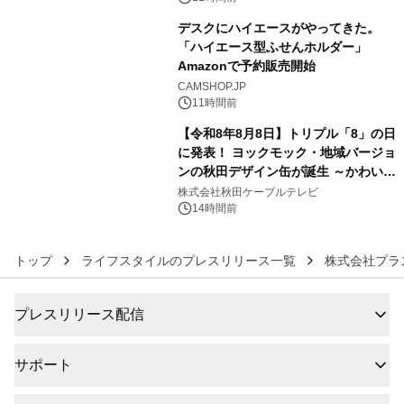
デスクにハイエースがやってきた。
「ハイエース型ふせんホルダー」
Amazonで予約販売開始
5
CAMSHOP.JP
11時間前
【令和8年8月8日】トリプル「8」の日
に発表！ ヨックモック・地域バージョ
ンの秋田デザイン缶が誕生 ～かわいい
6
秋田犬の子犬と秋田の四季と名所を巡
株式会社秋田ケーブルテレビ
るパッケージ～ 9月1日(火)秋田県内で
14時間前
販売開始
トップ
ライフスタイルのプレスリリース一覧
株式会社プラ
プレスリリース配信
サポート