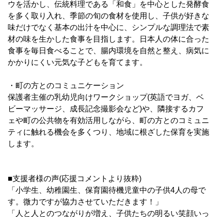
ウを活かし、伝統料理である「和食」を中心とした発酵食
を多く取り入れ、季節の旬の食材を使用し、子供が好きな
味だけでなく基本の出汁を中心に、シンプルな調理法で素
材の味を生かした食事を目指します。日本人の体に合った
食事を毎日食べることで、腸内環境を自然と整え、病気に
かかりにくい元気な子どもを育てます。
・町の方とのコミュニケーション
保護者主催の乳幼児向けワークショップ(英語でヨガ、ベ
ビーマッサージ、成長記念撮影会など)や、隣接するカフ
ェや町の公共物を有効活用しながら、町の方とのコミュニ
ティに触れる機会を多くつり、地域に根ざした保育を実施
します。
■支援者様の声(応援コメントより抜粋)
「小学生、幼稚園生、保育園待機児童中の子供4人の母で
す。微力ですが協力させていただきます！」
「人と人とのつながりが増え、子供たちの明るい笑顔いっ