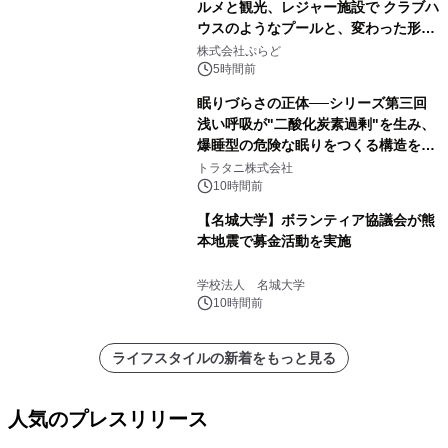
ルメと観光、レジャー施設で クラブハ
ウスのようなプールと、変わった形の
サウナも 「THE BOXY AWAJI」のお
株式会社ぷらど
得な素泊まり連泊プランで
5時間前
眠りづらさの正体──シリーズ第三回
浅い呼吸が"二酸化炭素過剰"を生み、
爆睡型の危険な眠りをつくる構造を解
説
トラタニ株式会社
10時間前
【名城大学】ボランティア協議会が熊
本地震で募金活動を実施
学校法人 名城大学
10時間前
ライフスタイルの新着をもっと見る
人気のプレスリリース