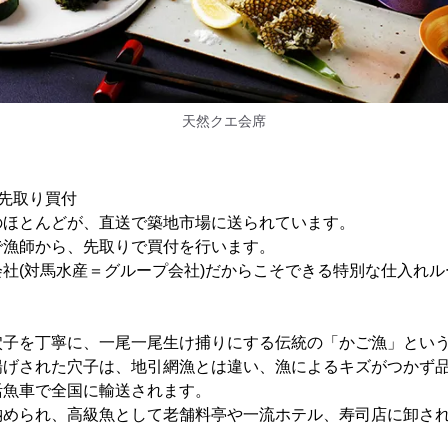
天然クエ会席
】
先取り買付
のほとんどが、直送で築地市場に送られています。
で漁師から、先取りで買付を行います。
社(対馬水産＝グループ会社)だからこそできる特別な仕入れ
穴子を丁寧に、一尾一尾生け捕りにする伝統の「かご漁」とい
揚げされた穴子は、地引網漁とは違い、漁によるキズがつかず
活魚車で全国に輸送されます。
納められ、高級魚として老舗料亭や一流ホテル、寿司店に卸さ