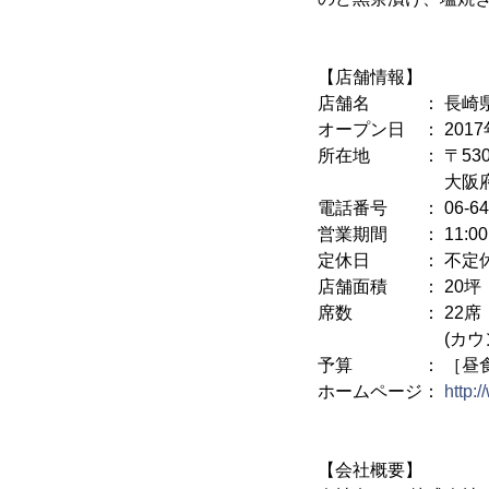
【店舗情報】
店舗名 ： 長崎県
オープン日 ： 2017
所在地 ： 〒530-
大阪府大阪市北区曾
電話番号 ： 06-645
営業期間 ： 11:00～1
定休日 ： 不定
店舗面積 ： 20坪
席数 ： 22席
(カウンター12席
予算 ： ［昼食］1名
ホームページ：
http:/
【会社概要】