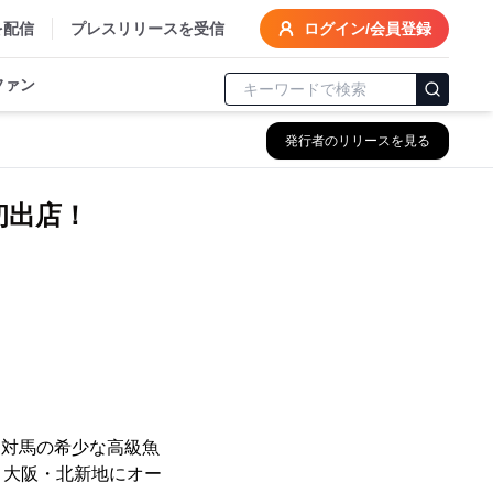
を配信
プレスリリースを受信
ログイン/会員登録
ファン
発行者のリリースを見る
初出店！
」
、対馬の希少な高級魚
日、大阪・北新地にオー