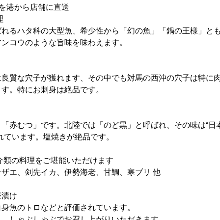
を港から店舗に直送
理
ばれるハタ科の大型魚、希少性から「幻の魚」「鍋の王様」と
アンコウのような旨味を味わえます。
は良質な穴子が獲れます、その中でも対馬の西沖の穴子は特に
ます。特にお刺身は絶品です。
「赤むつ」です。北陸では「のど黒」と呼ばれ、その味は“日本
れています。塩焼きが絶品です。
介類の料理をご堪能いただけます
ザエ、剣先イカ、伊勢海老、甘鯛、寒ブリ 他
茶漬け
白身魚のトロなどと評価されています。
き、しゃぶしゃぶでお召し上がりいただきます。