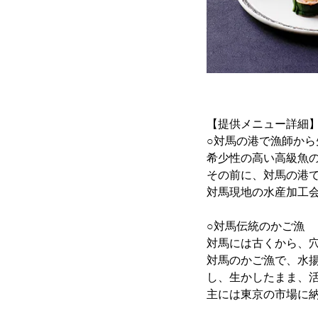
【提供メニュー詳細
○対馬の港で漁師から
希少性の高い高級魚
その前に、対馬の港
対馬現地の水産加工会
○対馬伝統のかご漁
対馬には古くから、
対馬のかご漁で、水
し、生かしたまま、
主には東京の市場に