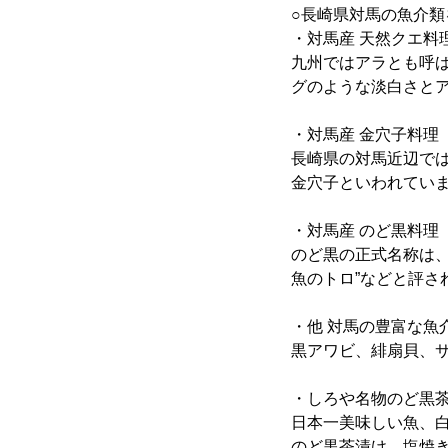
○長崎県対馬の魚介類
・対馬産 天然クエ料
九州ではアラとも呼
グのような淡白さと
・対馬産 金穴子料理
長崎県の対馬近辺で
金穴子といわれてい
・対馬産 のど黒料理
のど黒の正式名称は、
魚のトロ”などと評さ
・他 対馬の豊富な魚
黒アワビ、緋扇貝、サ
・しろや名物のど黒
日本一美味しい魚、
のど黒茶漬け、塩焼