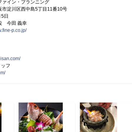
ファイン・プランニング
市淀川区西中島5丁目11番10号
月5日
 今田 義幸
.fine-p.co.jp/
uisan.com/
タッフ
om/