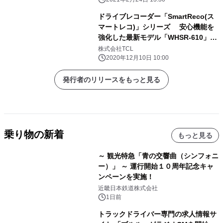
ナイ)』をお披露目します。 ワクチン
接種、各種診察、窓口業務など 医療従
ドライブレコーダー「SmartReco(ス
事者の感染リスクを低減します。
マートレコ)」シリーズ 安心機能を
2021年2月インテックス大阪で開催さ
強化した最新モデル「WHSR-610」を
れる 「医療と介護の総合展」にて初お
発売
株式会社TCL
披露目
2020年12月10日 10:00
発行者のリリースをもっと見る
乗り物の新着
もっと見る
～ 観光特急「青の交響曲（シンフォニ
ー）」 ～ 運行開始１０周年記念キャ
ンペーンを実施！
近畿日本鉄道株式会社
1日前
トラックドライバー専門の求人情報サ