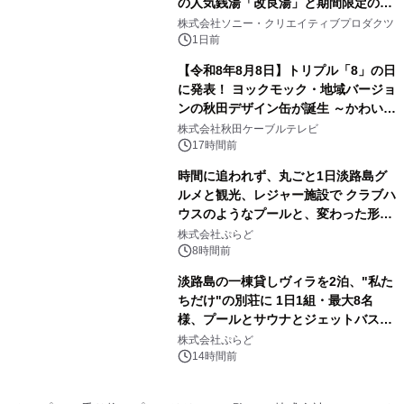
の人気銭湯「改良湯」と期間限定のコ
3
ラボレーション サウナイキタイコラ
株式会社ソニー・クリエイティブプロダクツ
ボグッズも発売決定！
1日前
【令和8年8月8日】トリプル「8」の日
に発表！ ヨックモック・地域バージョ
ンの秋田デザイン缶が誕生 ～かわいい
4
秋田犬の子犬と秋田の四季と名所を巡
株式会社秋田ケーブルテレビ
るパッケージ～ 9月1日(火)秋田県内で
17時間前
販売開始
時間に追われず、丸ごと1日淡路島グ
ルメと観光、レジャー施設で クラブハ
ウスのようなプールと、変わった形の
5
サウナも 「THE BOXY AWAJI」のお
株式会社ぷらど
得な素泊まり連泊プランで
8時間前
淡路島の一棟貸しヴィラを2泊、"私た
ちだけ"の別荘に 1日1組・最大8名
様、プールとサウナとジェットバス付
6
きで Villa Mon Temps AWAJIの連泊
株式会社ぷらど
素泊りプラン
14時間前