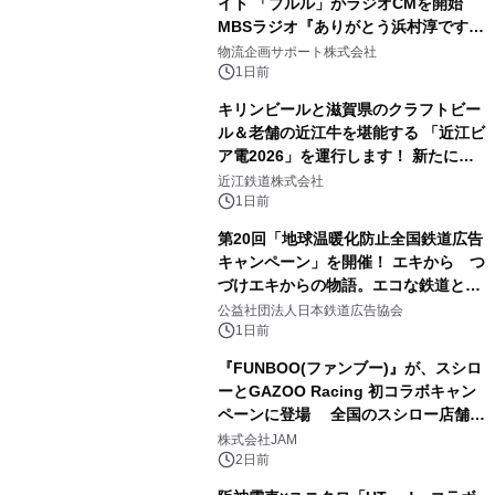
イト 「ブルル」がラジオCMを開始
MBSラジオ『ありがとう浜村淳です』
にて8月1日(土)より
物流企画サポート株式会社
1日前
キリンビールと滋賀県のクラフトビー
ル＆老舗の近江牛を堪能する 「近江ビ
ア電2026」を運行します！ 新たに
「長濱浪漫ビール」が参加！キリン一
近江鉄道株式会社
番搾り飲み放題が復活！
1日前
第20回「地球温暖化防止全国鉄道広告
キャンペーン」を開催！ エキから つ
づけエキからの物語。エコな鉄道とと
もに。
公益社団法人日本鉄道広告協会
1日前
『FUNBOO(ファンブー)』が、スシロ
ーとGAZOO Racing 初コラボキャン
ペーンに登場 全国のスシロー店舗で
GR 4車種の FUNBOO(ミニカー)付き
株式会社JAM
メニューが展開されます
2日前