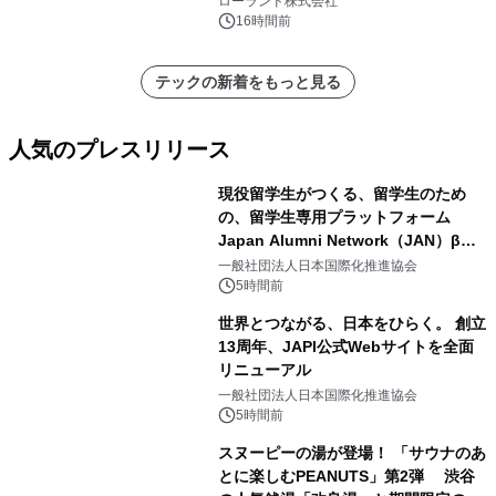
ローランド株式会社
催 英国ラジオ「NTS」の 特別プログ
16時間前
ラムや、「TR-808」を愛する伝説的
アーティストを フィーチャーしたアニ
テックの新着をもっと見る
メーションを公開～
人気のプレスリリース
現役留学生がつくる、留学生のため
の、留学生専用プラットフォーム
Japan Alumni Network（JAN）β版
1
をリリース
一般社団法人日本国際化推進協会
5時間前
世界とつながる、日本をひらく。 創立
13周年、JAPI公式Webサイトを全面
リニューアル
2
一般社団法人日本国際化推進協会
5時間前
スヌーピーの湯が登場！ 「サウナのあ
とに楽しむPEANUTS」第2弾 渋谷