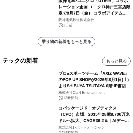
阪神電車×ユニクロ「UTme!」コラボ
レーション企画 ユニクロ神戸三宮店限
定で8月7日（金） コラボアイテムが
発売決定！
阪神電気鉄道株式会社
2日前
乗り物の新着をもっと見る
テックの新着
もっと見る
プロeスポーツチーム『AXIZ WAVE』
のPOP UP SHOPが2026年8月1日(土)
よりSHIBUYA TSUTAYA 6階 IP書店で
開催決定！！
株式会社ClaN Entertainment
13時間前
コパッケージド・オプティクス
（CPO）市場、2035年28億8,700万米
ドルへ拡大、CAGR36.2％｜AIデータ
センター・高速光通信需要が成長を加
株式会社レポートオーシャン
14時間前