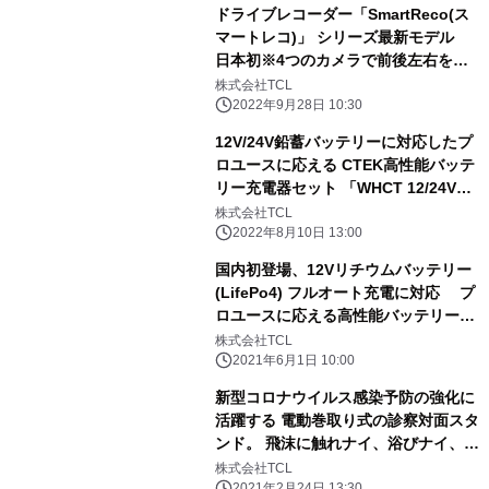
ドライブレコーダー「SmartReco(ス
マートレコ)」 シリーズ最新モデル
日本初※4つのカメラで前後左右を同
時録画できる機能を持つ
株式会社TCL
「PERFECT4」発売
2022年9月28日 10:30
12V/24V鉛蓄バッテリーに対応したプ
ロユースに応える CTEK高性能バッテ
リー充電器セット 「WHCT 12/24V」
を8/10販売開始
株式会社TCL
2022年8月10日 13:00
国内初登場、12Vリチウムバッテリー
(LifePo4) フルオート充電に対応 プ
ロユースに応える高性能バッテリー充
電器 CTEK「PRO25S JP」を発売
株式会社TCL
2021年6月1日 10:00
新型コロナウイルス感染予防の強化に
活躍する 電動巻取り式の診察対面スタ
ンド。 飛沫に触れナイ、浴びナイ、手
間いらナイを実現した 『ABINAI(アビ
株式会社TCL
2021年2月24日 13:30