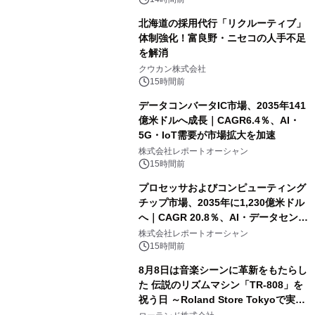
速
北海道の採用代行「リクルーティブ」
体制強化！富良野・ニセコの人手不足
を解消
クウカン株式会社
15時間前
データコンバータIC市場、2035年141
億米ドルへ成長｜CAGR6.4％、AI・
5G・IoT需要が市場拡大を加速
株式会社レポートオーシャン
15時間前
プロセッサおよびコンピューティング
チップ市場、2035年に1,230億米ドル
へ｜CAGR 20.8％、AI・データセンタ
ー需要が成長を牽引
株式会社レポートオーシャン
15時間前
8月8日は音楽シーンに革新をもたらし
た 伝説のリズムマシン「TR-808」を
祝う日 ～Roland Store Tokyoで実機
を展示しての 記念キャンペーンを開