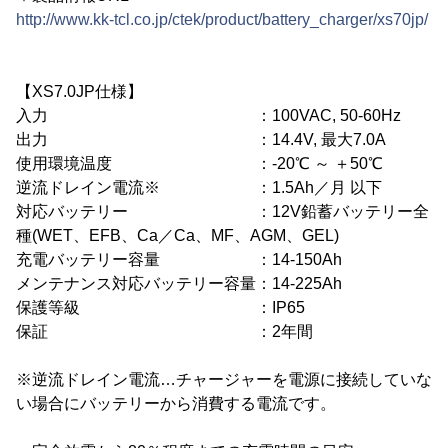
http://www.kk-tcl.co.jp/ctek/product/battery_charger/xs70jp/
【XS7.0JP仕様】
入力 ：100VAC, 50-60Hz
出力 ：14.4V, 最大7.0A
使用環境温度 ：-20℃ ～ ＋50℃
逆流ドレイン電流※ ：1.5Ah／月 以下
対応バッテリー ：12V鉛蓄バッテリー全
種(WET、EFB、Ca／Ca、MF、AGM、GEL)
充電バッテリー容量 ：14-150Ah
メンテナンス対応バッテリー容量：14-225Ah
保護等級 ：IP65
保証 ：2年間
※逆流ドレイン電流…チャージャーを電源に接続していな
い場合にバッテリーから消費する電流です。