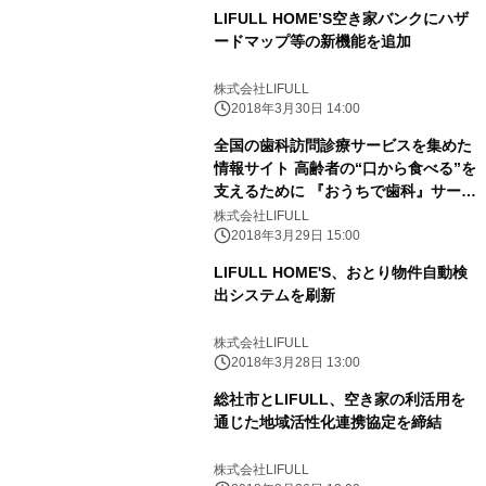
LIFULL HOME’S空き家バンクにハザ
ードマップ等の新機能を追加
株式会社LIFULL
2018年3月30日 14:00
全国の歯科訪問診療サービスを集めた
情報サイト 高齢者の“口から食べる”を
支えるために 『おうちで歯科』サービ
ス開始
株式会社LIFULL
2018年3月29日 15:00
LIFULL HOME'S、おとり物件自動検
出システムを刷新
株式会社LIFULL
2018年3月28日 13:00
総社市とLIFULL、空き家の利活用を
通じた地域活性化連携協定を締結
株式会社LIFULL