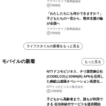
フラワーライフ振興協議会
7時間前
「わたしたちにも何かできますか？」
子どもたちの一言から、熊本支援の輪
が全国へ
フラワーライフ振興協議会
7時間前
ライフスタイルの新着をもっと見る
モバイルの新着
もっと見る
NTTドコモビジネス、チリ国営銅公社
(CODELCO)とIOWN(R) APNを活用し
た銅鉱山遠隔オペレーション高度化に
向けた調査・実証を開始
NTTドコモビジネス株式会社
13時間前
子どもから高齢者まで、誰もが利用で
きる 自治体給付サービスを提供開始