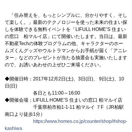
「住み替えを、もっとシンプルに、分かりやすく、そし
て楽しく。」最新のテクノロジーを使った未来の住まい探
しを体験できる無料イベントを「LIFULL HOME’S 住まい
の窓口 柏マルイ店」にて開催いたします。当日は、最新
不動産Techの体験プログラムの他、キャラクターのホー
ムズくんグッズやウルトラマンからお手紙が届く「アニレ
ター」などのプレゼントが当たる抽選会も実施いたします
ので、お誘いあわせの上ぜひご来場ください。
◆開催日時：2017年12月2日(土)、3日(日)、 9日(土)、10
日(日)
各日とも11:00～16:00
◆開催会場：LIFULL HOME’S 住まいの窓口 柏マルイ店
千葉県柏市柏1-1-11 柏マルイ ７F（JR柏駅
南口より徒歩1分）
https://www.homes.co.jp/counter/shop/#shop-
kashiwa