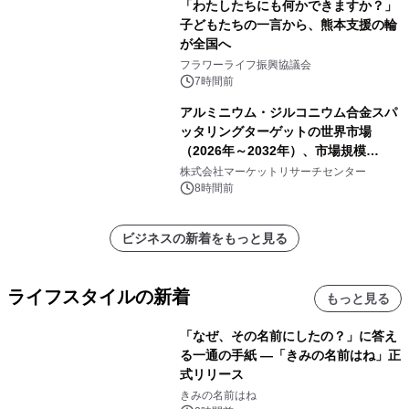
「わたしたちにも何かできますか？」
子どもたちの一言から、熊本支援の輪
が全国へ
フラワーライフ振興協議会
7時間前
アルミニウム・ジルコニウム合金スパ
ッタリングターゲットの世界市場
（2026年～2032年）、市場規模
（0.995、0.999、その他）・分析レポ
株式会社マーケットリサーチセンター
ートを発表
8時間前
ビジネスの新着をもっと見る
ライフスタイルの新着
もっと見る
「なぜ、その名前にしたの？」に答え
る一通の手紙 ―「きみの名前はね」正
式リリース
きみの名前はね