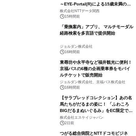
～EYE-Portal(R)による15歳未満の本
人認証と デジタルデバイド対策で実現
株式会社NTTデータ関西
～
15時間前
「乗換案内」アプリ、 マルチモーダル
経路検索を多言語で提供開始
ジョルダン株式会社
16時間前
東尋坊や永平寺など福井観光に便利！
京福バスの6種の企画乗車券をモバイ
ルチケットで販売開始
ジョルダン株式会社、京福バス株式会社
16時間前
【サラブレッドコレクション】あの名
馬たちがだるまの姿に！ 「ふわころ
BIGだるまぬいぐるみ」をEC限定で受
注販売開始
株式会社エスケイジャパン
2日前
つがる総合病院とNTTドコモビジネ