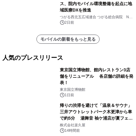
ス、院内モバイル環境整備を起点に地
域医療DXを推進
つがる西北五広域連合 つがる総合病院 NTT
ドコモビジネス株式会社
2日前
モバイルの新着をもっと見る
人気のプレスリリース
東京国立博物館、館内レストラン3店
舗をリニューアル 各店舗の詳細を発
表！
1
東京国立博物館
1日前
帰りの渋滞を避けて「温泉＆サウナ」
三井アウトレットパーク木更津から車
で約5分 湯舞音 袖ケ浦店が夏フェア
2
メニューを提供
株式会社楽久屋
14時間前