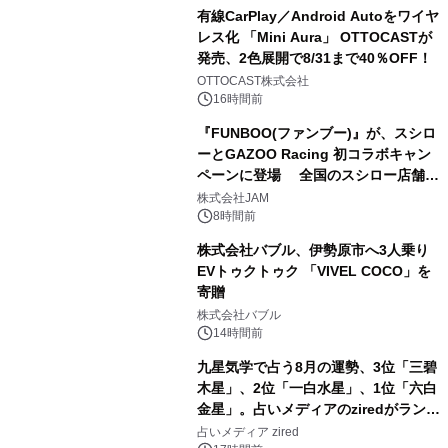
有線CarPlay／Android Autoをワイヤ
レス化 「Mini Aura」 OTTOCASTが
発売、2色展開で8/31まで40％OFF！
3
OTTOCAST株式会社
16時間前
『FUNBOO(ファンブー)』が、スシロ
ーとGAZOO Racing 初コラボキャン
ペーンに登場 全国のスシロー店舗で
4
GR 4車種の FUNBOO(ミニカー)付き
株式会社JAM
メニューが展開されます
8時間前
株式会社バブル、伊勢原市へ3人乗り
EVトゥクトゥク 「VIVEL COCO」を
寄贈
5
株式会社バブル
14時間前
九星気学で占う8月の運勢、3位「三碧
木星」、2位「一白水星」、1位「六白
金星」。占いメディアのziredがランキ
6
ングを発表
占いメディア zired