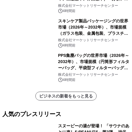
ートを発表
株式会社マーケットリサーチセンター
4時間前
スキンケア製品パッケージングの世界
市場（2026年～2032年）、市場規模
（ガラス包装、金属包装、プラスチッ
ク包装、その他）・分析レポートを発
株式会社マーケットリサーチセンター
表
4時間前
PPS集塵バッグの世界市場（2026年～
2032年）、市場規模（円筒形フィルタ
ーバッグ、平袋型フィルターバッグ、
プリーツフィルターバッグ、その
株式会社マーケットリサーチセンター
他）・分析レポートを発表
4時間前
ビジネスの新着をもっと見る
人気のプレスリリース
スヌーピーの湯が登場！ 「サウナのあ