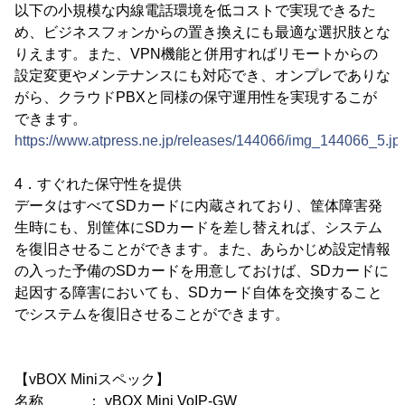
以下の小規模な内線電話環境を低コストで実現できるた
め、ビジネスフォンからの置き換えにも最適な選択肢とな
りえます。また、VPN機能と併用すればリモートからの
設定変更やメンテナンスにも対応でき、オンプレでありな
がら、クラウドPBXと同様の保守運用性を実現するこが
できます。
https://www.atpress.ne.jp/releases/144066/img_144066_5.jp
4．すぐれた保守性を提供
データはすべてSDカードに内蔵されており、筐体障害発
生時にも、別筐体にSDカードを差し替えれば、システム
を復旧させることができます。また、あらかじめ設定情報
の入った予備のSDカードを用意しておけば、SDカードに
起因する障害においても、SDカード自体を交換すること
でシステムを復旧させることができます。
【vBOX Miniスペック】
名称 ： vBOX Mini VoIP-GW