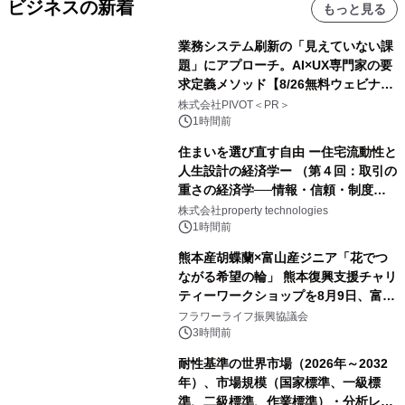
ビジネスの新着
もっと見る
業務システム刷新の「見えていない課
題」にアプローチ。AI×UX専門家の要
求定義メソッド【8/26無料ウェビナ
ー】株式会社PIVOT
株式会社PIVOT＜PR＞
1時間前
住まいを選び直す自由 ー住宅流動性と
人生設計の経済学ー （第４回：取引の
重さの経済学──情報・信頼・制度を
PropTechはどう組み替えるか）｜
株式会社property technologies
PropTech-Lab
1時間前
熊本産胡蝶蘭×富山産ジニア「花でつ
ながる希望の輪」 熊本復興支援チャリ
ティーワークショップを8月9日、富
山・射水で開催
フラワーライフ振興協議会
3時間前
耐性基準の世界市場（2026年～2032
年）、市場規模（国家標準、一級標
準、二級標準、作業標準）・分析レポ