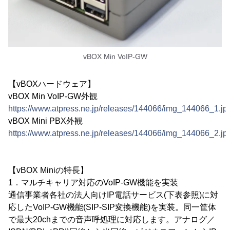
vBOX Min VoIP-GW
【vBOXハードウェア】
vBOX Min VoIP-GW外観
https://www.atpress.ne.jp/releases/144066/img_144066_1.jp
vBOX Mini PBX外観
https://www.atpress.ne.jp/releases/144066/img_144066_2.jp
【vBOX Miniの特長】
1．マルチキャリア対応のVoIP-GW機能を実装
通信事業者各社の法人向けIP電話サービス(下表参照)に対
応したVoIP-GW機能(SIP-SIP変換機能)を実装。同一筐体
で最大20chまでの音声呼処理に対応します。アナログ／