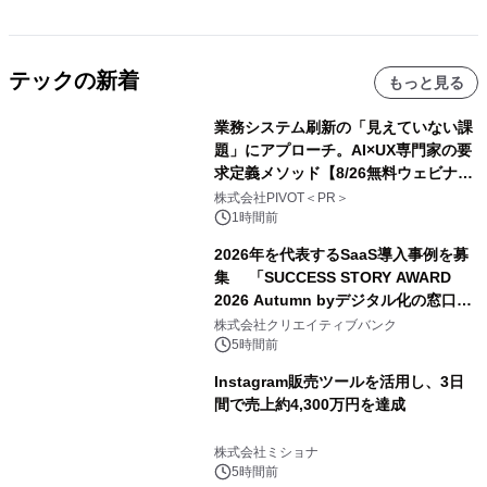
テックの新着
もっと見る
業務システム刷新の「見えていない課
題」にアプローチ。AI×UX専門家の要
求定義メソッド【8/26無料ウェビナ
ー】株式会社PIVOT
株式会社PIVOT＜PR＞
1時間前
2026年を代表するSaaS導入事例を募
集 「SUCCESS STORY AWARD
2026 Autumn byデジタル化の窓口」
開催
株式会社クリエイティブバンク
5時間前
Instagram販売ツールを活用し、3日
間で売上約4,300万円を達成
株式会社ミショナ
5時間前