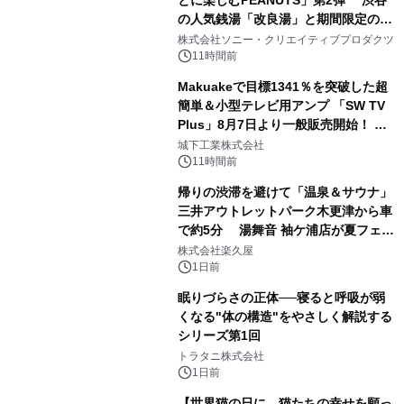
とに楽しむPEANUTS」第2弾 渋谷
の人気銭湯「改良湯」と期間限定のコ
1
ラボレーション サウナイキタイコラ
株式会社ソニー・クリエイティブプロダクツ
ボグッズも発売決定！
11時間前
Makuakeで目標1341％を突破した超
簡単＆小型テレビ用アンプ 「SW TV
Plus」8月7日より一般販売開始！ ケ
2
ーブル1本つなぐだけ、テレビの音が
城下工業株式会社
ぐっと豊かに
11時間前
帰りの渋滞を避けて「温泉＆サウナ」
三井アウトレットパーク木更津から車
で約5分 湯舞音 袖ケ浦店が夏フェア
3
メニューを提供
株式会社楽久屋
1日前
眠りづらさの正体──寝ると呼吸が弱
くなる"体の構造"をやさしく解説する
シリーズ第1回
4
トラタニ株式会社
1日前
【世界猫の日に、猫たちの幸せを願っ