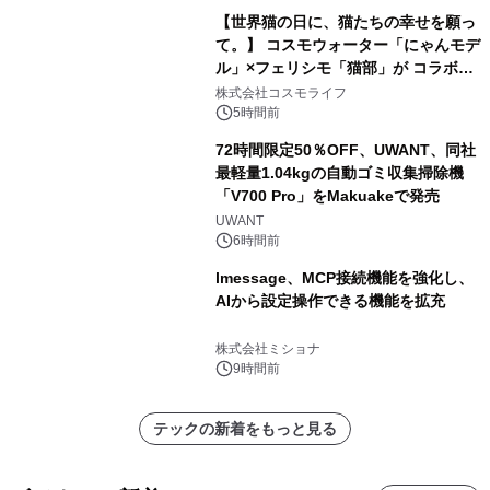
【世界猫の日に、猫たちの幸せを願っ
て。】 コスモウォーター「にゃんモデ
ル」×フェリシモ「猫部」が コラボキ
ャンペーンを実施
株式会社コスモライフ
5時間前
72時間限定50％OFF、UWANT、同社
最軽量1.04kgの自動ゴミ収集掃除機
「V700 Pro」をMakuakeで発売
UWANT
6時間前
lmessage、MCP接続機能を強化し、
AIから設定操作できる機能を拡充
株式会社ミショナ
9時間前
テックの新着をもっと見る