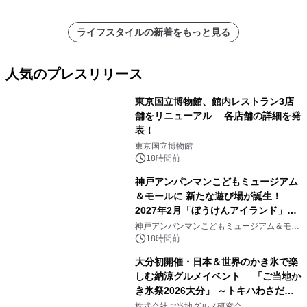
ライフスタイルの新着をもっと見る
人気のプレスリリース
東京国立博物館、館内レストラン3店
舗をリニューアル 各店舗の詳細を発
表！
1
東京国立博物館
18時間前
神戸アンパンマンこどもミュージアム
＆モールに 新たな遊び場が誕生！
2027年2月「ぼうけんアイランド」が
2
オープン
神戸アンパンマンこどもミュージアム＆モー
ル
18時間前
大分初開催・日本＆世界のかき氷で楽
しむ納涼グルメイベント 「ご当地か
き氷祭2026大分」 ～トキハわさだタ
3
ウンで8月21日～31日まで11日間限定
株式会社ご当地グルメ研究会