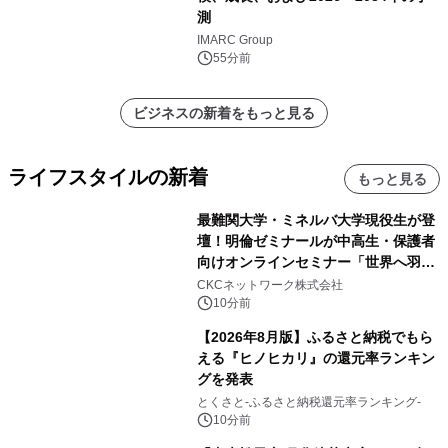
測
IMARC Group
55分前
ビジネスの新着をもっと見る
ライフスタイルの新着
もっと見る
最難関大学・ミネルバ大学現役生が登
壇！明倫ゼミナールが中高生・保護者
向けオンラインセミナー「世界へ羽ば
たいた先輩が語る、未来の掴み方」を
CKCネットワーク株式会社
8月に無料開催
10分前
【2026年8月版】ふるさと納税でもら
える『ヒノヒカリ』の還元率ランキン
グを発表
とくさと-ふるさと納税還元率ランキング-
10分前