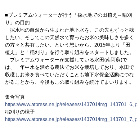
■プレミアムウォーターが行う「採水地での田植え～稲刈
り」の目的
採水地の自然から生まれた地下水を、この先もずっと残
したい、そしてこの天然水で育ったお米の美味しさを多く
の方々と共有したい、という想いから、2015年より「田
植え」と「稲刈り」を行う取り組みをスタートしました。
プレミアムウォーターが支援している水田(南阿蘇)で
は、一年中水を溜める農法でお米を栽培しており、水田で
収穫しお米を食べていただくことも地下水保全活動につな
がることから、今後もこの取り組みを続けてまいります。
集合写真
https://www.atpress.ne.jp/releases/143701/img_143701_6.jp
稲刈りの様子
https://www.atpress.ne.jp/releases/143701/img_143701_7.jp