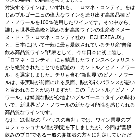
対決するワインは、いずれも、「ロマネ・コンティ」をは
じめブルゴーニュの偉大なワインを造り出す高級品種ピ
ノ・ノワールを100％使用したワインです。その中から、
誰しも世界最高峰と認める超高級ワインの生産者ドメー
ヌ・ド・ラ・ロマネ・コンティ社の「ECHEZEAUX」
と、日本において一般に最も愛飲されているチリ産“普段
飲み高品質ワイン”代表として、今年日本に初上陸し、
「ロマネ・コンティ」にも精通したワインスペシャリスト
から絶賛されたことでも話題の「カントル／ピノ・ノワー
ル」を選定しました。チリも含む“新世界”のピノ・ノワー
ルは、果実味が前面に出る反面、酸が弱くバランスが悪い
と言われることがありますが、この「カントル／ピノ・ノ
ワール」は綺麗な酸が心地よいブルゴーニュタイプの味わ
いで、新世界ピノ・ノワールの新たな可能性を感じられる
高品質なワインです。
なお、20世紀の「パリスの審判」では、ワイン業界のプ
ロフェッショナル達が判定を下しましたが、今回は“普段
飲みのプロ”である一般の参加者の方々に判定していただ