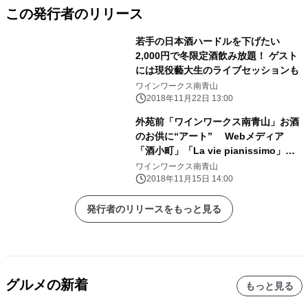
この発行者のリリース
若手の日本酒ハードルを下げたい
2,000円で冬限定酒飲み放題！ ゲスト
には現役藝大生のライブセッションも
ワインワークス南青山
2018年11月22日 13:00
外苑前「ワインワークス南青山」お酒
のお供に“アート” Webメディア
「酒小町」「La vie pianissimo」と
コラボ企画実施
ワインワークス南青山
2018年11月15日 14:00
発行者のリリースをもっと見る
グルメの新着
もっと見る