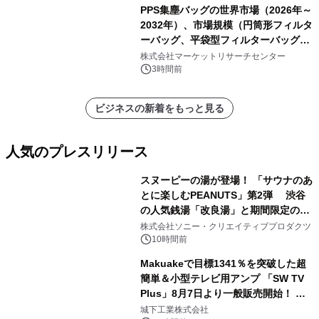
PPS集塵バッグの世界市場（2026年～
2032年）、市場規模（円筒形フィルタ
ーバッグ、平袋型フィルターバッグ、
プリーツフィルターバッグ、その
株式会社マーケットリサーチセンター
他）・分析レポートを発表
3時間前
ビジネスの新着をもっと見る
人気のプレスリリース
スヌーピーの湯が登場！ 「サウナのあ
とに楽しむPEANUTS」第2弾 渋谷
の人気銭湯「改良湯」と期間限定のコ
1
ラボレーション サウナイキタイコラ
株式会社ソニー・クリエイティブプロダクツ
ボグッズも発売決定！
10時間前
Makuakeで目標1341％を突破した超
簡単＆小型テレビ用アンプ 「SW TV
Plus」8月7日より一般販売開始！ ケ
2
ーブル1本つなぐだけ、テレビの音が
城下工業株式会社