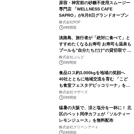
原宿・神宮前の砂糖不使用スムージー
専門店 「WELLNESS CAFE
SAPRO」が8月8日グランドオープン
株式会社RSF
4時間前
淡路島、旅行者が「絶対に食べて」と
すすめたくなるお寿司 お寿司も温泉も
プールも"自分たちだけ"の貸切宿で 1
日1組限定「岩屋温泉 絵島別庭 海と
株式会社ぷらど
森」の握り寿司プラン
5時間前
食品ロス約3,000kgを地域の笑顔へ
40社とともに地域交流を育む 「こど
も食堂フェスタデピッコリーナ」を9
月5日(土)開催
株式会社マザーズ
5時間前
猛暑の大阪で、涼と塩分を一杯に！ 北
区のペット同伴カフェが「ソルティー
レモンジュース」を無料配布
株式会社グリーンアート
5時間前