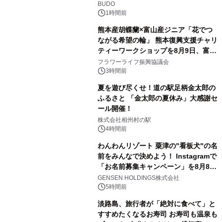
BUDO
1時間前
熊本産胡蝶蘭×富山産ジニア「花でつ
ながる希望の輪」 熊本復興支援チャリ
ティーワークショップを8月9日、富
山・射水で開催
フラワーライフ振興協議会
3時間前
夏を遊び尽くせ！道の駅足柄金太郎の
ふるさと 「金太郎の夏休み」大感謝セ
ール開催！
株式会社相州村の駅
4時間前
わんわんリゾート 粟津の"看板犬"の名
前をみんなで決めよう！ Instagramで
「お名前募集キャンペーン」を8月8日
(土)より開催
GENSEN HOLDINGS株式会社
5時間前
淡路島、旅行者が「絶対に食べて」と
すすめたくなるお寿司 お寿司も温泉も