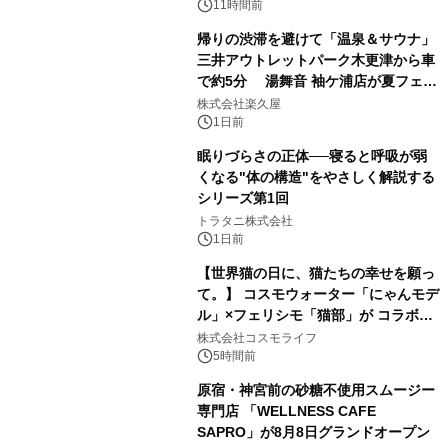
ぐっと豊かに
11時間前
帰りの渋滞を避けて「温泉＆サウナ」
三井アウトレットパーク木更津から車
で約5分 湯舞音 袖ケ浦店が夏フェア
3
メニューを提供
株式会社楽久屋
1日前
眠りづらさの正体──寝ると呼吸が弱
くなる"体の構造"をやさしく解説する
シリーズ第1回
4
トラタニ株式会社
1日前
【世界猫の日に、猫たちの幸せを願っ
て。】 コスモウォーター「にゃんモデ
ル」×フェリシモ「猫部」が コラボキ
5
ャンペーンを実施
株式会社コスモライフ
5時間前
原宿・神宮前の砂糖不使用スムージー
専門店 「WELLNESS CAFE
SAPRO」が8月8日グランドオープン
6