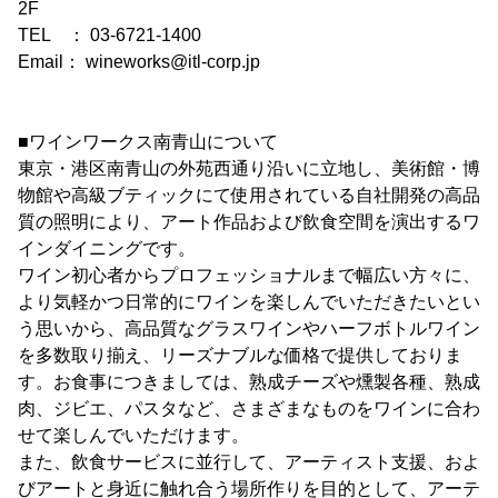
2F
TEL ： 03-6721-1400
Email： wineworks@itl-corp.jp
■ワインワークス南青山について
東京・港区南青山の外苑西通り沿いに立地し、美術館・博
物館や高級ブティックにて使用されている自社開発の高品
質の照明により、アート作品および飲食空間を演出するワ
インダイニングです。
ワイン初心者からプロフェッショナルまで幅広い方々に、
より気軽かつ日常的にワインを楽しんでいただきたいとい
う思いから、高品質なグラスワインやハーフボトルワイン
を多数取り揃え、リーズナブルな価格で提供しておりま
す。お食事につきましては、熟成チーズや燻製各種、熟成
肉、ジビエ、パスタなど、さまざまなものをワインに合わ
せて楽しんでいただけます。
また、飲食サービスに並行して、アーティスト支援、およ
びアートと身近に触れ合う場所作りを目的として、アーテ