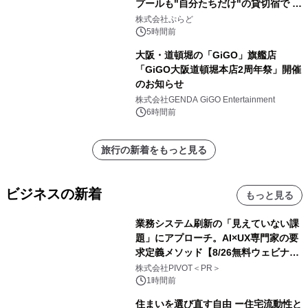
プールも"自分たちだけ"の貸切宿で 1
日1組限定「岩屋温泉 絵島別庭 海と
株式会社ぷらど
森」の握り寿司プラン
5時間前
大阪・道頓堀の「GiGO」旗艦店
「GiGO大阪道頓堀本店2周年祭」開催
のお知らせ
株式会社GENDA GiGO Entertainment
6時間前
旅行の新着をもっと見る
ビジネスの新着
もっと見る
業務システム刷新の「見えていない課
題」にアプローチ。AI×UX専門家の要
求定義メソッド【8/26無料ウェビナ
ー】株式会社PIVOT
株式会社PIVOT＜PR＞
1時間前
住まいを選び直す自由 ー住宅流動性と