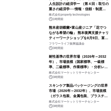
人生設計の経済学ー （第４回：取引の
重さの経済学──情報・信頼・制度を
PropTechはどう組み替えるか）｜
株式会社property technologies
PropTech-Lab
1時間前
熊本産胡蝶蘭×富山産ジニア「花でつ
ながる希望の輪」 熊本復興支援チャリ
ティーワークショップを8月9日、富
山・射水で開催
フラワーライフ振興協議会
3時間前
耐性基準の世界市場（2026年～2032
年）、市場規模（国家標準、一級標
準、二級標準、作業標準）・分析レポ
ートを発表
株式会社マーケットリサーチセンター
3時間前
スキンケア製品パッケージングの世界
市場（2026年～2032年）、市場規模
（ガラス包装、金属包装、プラスチッ
ク包装、その他）・分析レポートを発
株式会社マーケットリサーチセンター
表
3時間前