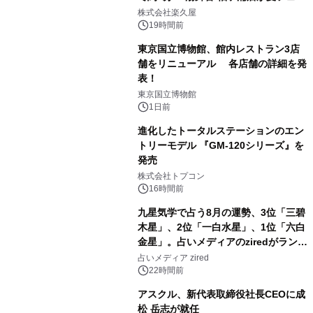
1
メニューを提供
株式会社楽久屋
19時間前
東京国立博物館、館内レストラン3店
舗をリニューアル 各店舗の詳細を発
表！
2
東京国立博物館
1日前
進化したトータルステーションのエン
トリーモデル 『GM-120シリーズ』を
発売
3
株式会社トプコン
16時間前
九星気学で占う8月の運勢、3位「三碧
木星」、2位「一白水星」、1位「六白
金星」。占いメディアのziredがランキ
4
ングを発表
占いメディア zired
22時間前
アスクル、新代表取締役社長CEOに成
松 岳志が就任