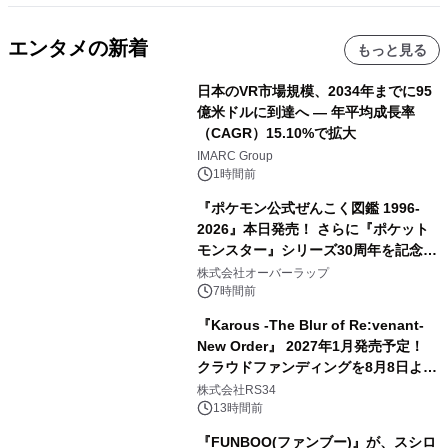
エンタメの新着
もっと見る
日本のVR市場規模、2034年までに95
億米ドルに到達へ ― 年平均成長率
（CAGR）15.10%で拡大
IMARC Group
1時間前
『ポケモン公式ぜんこく図鑑 1996-
2026』本日発売！ さらに『ポケット
モンスター』シリーズ30周年を記念し
た画集『ポケットモンスター ビジュア
株式会社オーバーラップ
ルアートブック』の発売決定！ 2026
7時間前
年12月18日（金）、3冊同時発売！
『Karous -The Blur of Re:venant-
New Order』 2027年1月発売予定！
クラウドファンディングを8月8日より
開始
株式会社RS34
13時間前
『FUNBOO(ファンブー)』が、スシロ