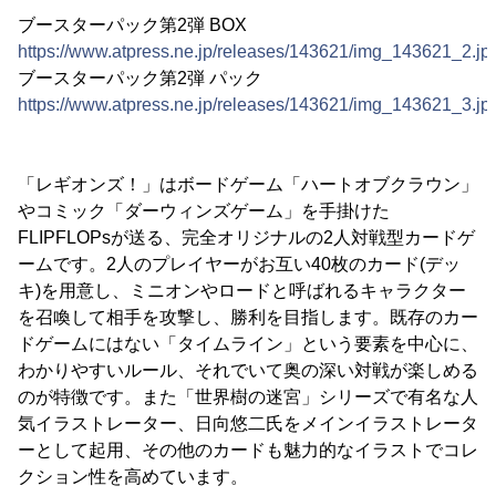
ブースターパック第2弾 BOX
https://www.atpress.ne.jp/releases/143621/img_143621_2.jp
ブースターパック第2弾 パック
https://www.atpress.ne.jp/releases/143621/img_143621_3.jp
「レギオンズ！」はボードゲーム「ハートオブクラウン」
やコミック「ダーウィンズゲーム」を手掛けた
FLIPFLOPsが送る、完全オリジナルの2人対戦型カードゲ
ームです。2人のプレイヤーがお互い40枚のカード(デッ
キ)を用意し、ミニオンやロードと呼ばれるキャラクター
を召喚して相手を攻撃し、勝利を目指します。既存のカー
ドゲームにはない「タイムライン」という要素を中心に、
わかりやすいルール、それでいて奥の深い対戦が楽しめる
のが特徴です。また「世界樹の迷宮」シリーズで有名な人
気イラストレーター、日向悠二氏をメインイラストレータ
ーとして起用、その他のカードも魅力的なイラストでコレ
クション性を高めています。