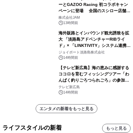
ーとGAZOO Racing 初コラボキャン
ペーンに登場 全国のスシロー店舗で
GR 4車種の FUNBOO(ミニカー)付き
株式会社JAM
メニューが展開されます
13時間前
海外販路とインバウンド観光誘致を拡
大 「淡路島アドベンチャーRIBライ
ド」× 「LINKTIVITY」システム連携を
開始！
ジョイポート淡路島株式会社
14時間前
【テレビ新広島】海の恵みに感謝する
ココロを育むフィッシングツアー「わ
んぱく釣りごろつられごろ」の参加小
学生を募集
テレビ新広島
14時間前
エンタメの新着をもっと見る
ライフスタイルの新着
もっと見る