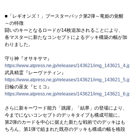
■「レギオンズ！」ブースターパック第2弾～竜姫の覚醒
～の特徴
闘いのキーとなるロードが14枚追加されることにより、
各マスターに新たなコンセプトによるデッキ構築の幅が加
わりました。
守り神『オサキサマ』
https://www.atpress.ne.jp/releases/143621/img_143621_4.jp
武具精霊『レーヴァティン』
https://www.atpress.ne.jp/releases/143621/img_143621_5.jp
日輪の巫女『ヒミコ』
https://www.atpress.ne.jp/releases/143621/img_143621_6.jp
さらに新キーワード能力「跳躍」「結界」の登場により、
今までにないコンセプトのデッキタイプも構成可能に。
第2弾のカードを中心に据えた新たな戦術でのデッキはも
ちろん、第1弾で組まれた既存のデッキも構成の幅を格段