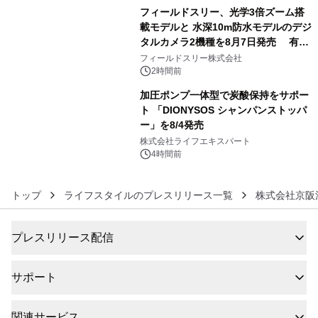
フィールドスリー、光学3倍ズーム搭
載モデルと 水深10m防水モデルのデジ
タルカメラ2機種を8月7日発売 有効
5
約1300万画素、用途別に選べるコンデ
フィールドスリー株式会社
ジ新登場
2時間前
加圧ポンプ一体型で炭酸保持をサポー
ト 「DIONYSOS シャンパンストッパ
ー」を8/4発売
6
株式会社ライフエキスパート
4時間前
トップ
ライフスタイルのプレスリリース一覧
株式会社京阪
プレスリリース配信
サポート
関連サービス