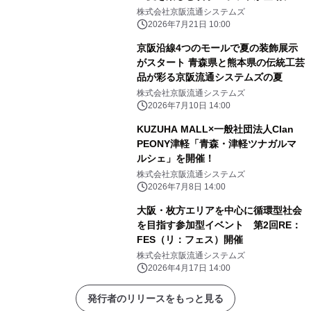
加型の水合戦も開催します
株式会社京阪流通システムズ
2026年7月21日 10:00
京阪沿線4つのモールで夏の装飾展示
がスタート 青森県と熊本県の伝統工芸
品が彩る京阪流通システムズの夏
株式会社京阪流通システムズ
2026年7月10日 14:00
KUZUHA MALL×一般社団法人Clan
PEONY津軽「青森・津軽ツナガルマ
ルシェ」を開催！
株式会社京阪流通システムズ
2026年7月8日 14:00
大阪・枚方エリアを中心に循環型社会
を目指す参加型イベント 第2回RE：
FES（リ：フェス）開催
株式会社京阪流通システムズ
2026年4月17日 14:00
発行者のリリースをもっと見る