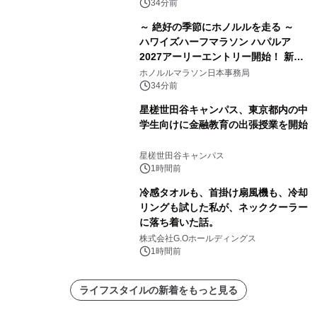
34分前
～ 絶好の季節にホノルルを走る ～
ハワイズハーフマラソン ハパルア
2027アーリーエントリー開始！ 新カ
テゴリー「ハパルアIKI(イキ)」(約
ホノルルマラソン日本事務局
13.4km)が登場
34分前
星槎世田谷キャンパス、東京都内の中
学生向けに金融教育の出張授業を開始
星槎世田谷キャンパス
1時間前
冷感タオルも、首掛け扇風機も、冷却
リングも試した私が、ネッククーラー
に落ち着いた話。
株式会社G.Oホールディングス
1時間前
ライフスタイルの新着をもっと見る