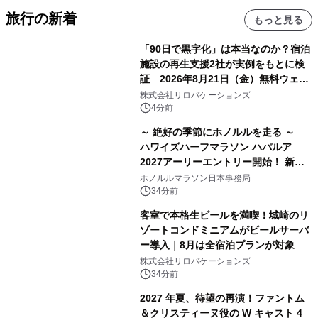
旅行の新着
もっと見る
「90日で黒字化」は本当なのか？宿泊
施設の再生支援2社が実例をもとに検
証 2026年8月21日（金）無料ウェビ
ナー開催
株式会社リロバケーションズ
4分前
～ 絶好の季節にホノルルを走る ～
ハワイズハーフマラソン ハパルア
2027アーリーエントリー開始！ 新カ
テゴリー「ハパルアIKI(イキ)」(約
ホノルルマラソン日本事務局
13.4km)が登場
34分前
客室で本格生ビールを満喫！城崎のリ
ゾートコンドミニアムがビールサーバ
ー導入｜8月は全宿泊プランが対象
株式会社リロバケーションズ
34分前
2027 年夏、待望の再演！ファントム
＆クリスティーヌ役の W キャスト 4