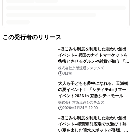
この発行者のリリース
–ほこみち制度を利用した賑わい創出
イベント– 異国のナイトマーケットを
彷彿とさせるグルメや雑貨が揃う 「く
ずは夜市 ヨイノクチ」を2026年も開
株式会社京阪流通システムズ
催します
3日前
大人も子どもも夢中になれる、天満橋
の夏イベント！ 「シティモdeサマー
イベント2026 in 京阪シティモール」
開催 2026年8月7日(金)には「エディ
株式会社京阪流通システムズ
オン」がリニューアルオープン！
2026年7月24日 12:00
–ほこみち制度を利用した賑わい創出
イベント–樟葉駅前広場で水遊び！熱
い夏を楽しむ噴水スポットが登場、参