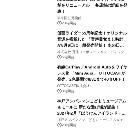
舗をリニューアル 各店舗の詳細を発
表！
1
東京国立博物館
23時間前
仮面ライダー55周年記念！オリジナル
音源を搭載した 「音声目覚まし時計」
が8月6日に一般発売開始！ あの日の
2
大興奮が今甦る
株式会社 秀建コーポレーション ディレクト
アートギャラリー
5時間前
有線CarPlay／Android Autoをワイヤ
レス化 「Mini Aura」 OTTOCASTが
発売、2色展開で8/31まで40％OFF！
3
OTTOCAST株式会社
3時間前
神戸アンパンマンこどもミュージアム
＆モールに 新たな遊び場が誕生！
2027年2月「ぼうけんアイランド」が
4
オープン
神戸アンパンマンこどもミュージアム＆モー
ル
23時間前