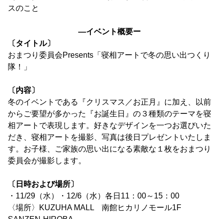
スのこと
―イベント概要ー
〔タイトル〕
おまつり委員会Presents「寝相アートで冬の思い出つくり
隊！」
〔内容〕
冬のイベントである『クリスマス／お正月』に加え、以前
からご要望が多かった『お誕生日』の３種類のテーマを寝
相アートで表現します。好きなデザインを一つお選びいた
だき、寝相アートを撮影、写真は後日プレゼントいたしま
す。お子様、ご家族の思い出になる素敵な１枚をおまつり
委員会が撮影します。
〔日時および場所〕
・11/29（水）・12/6（水）各日11：00～15：00
〈場所〉KUZUHA MALL 南館ヒカリノモール1F