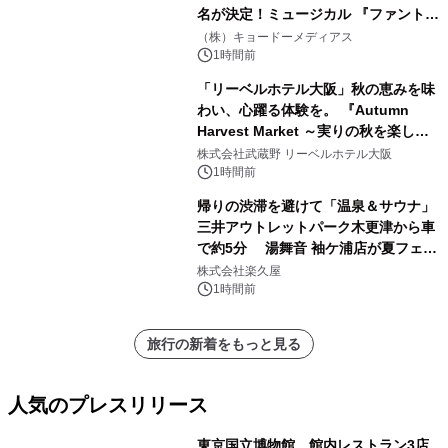
名が決定！ミュージカル 『ファント
ム』
（株）キョードーメディアス
1時間前
「リーベルホテル大阪」秋の恵みを味
わい、心躍る体験を。 『Autumn
Harvest Market ～実りの秋を楽しむ
ディナー&スイーツビュッフェ～』を9
株式会社武蔵野 リーベルホテル大阪
月18日より開催！
1時間前
帰りの渋滞を避けて「温泉＆サウナ」
三井アウトレットパーク木更津から車
で約5分 湯舞音 袖ケ浦店が夏フェア
メニューを提供
株式会社楽久屋
1時間前
旅行の新着をもっと見る
人気のプレスリリース
東京国立博物館、館内レストラン3店