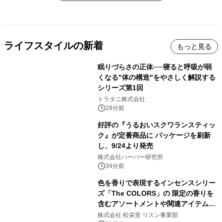
ライフスタイルの新着
もっと見る
眠りづらさの正体──寝ると呼吸が弱
くなる"体の構造"をやさしく解説する
シリーズ第1回
トラタニ株式会社
29分前
好評の『うるおいスクワランスティッ
ク』が定番商品に パッケージを刷新
し、9/24より発売
株式会社ハーバー研究所
34分前
色を香りで表現するインセンスシリー
ズ「The COLORS」の 限定の香りを
含むアソートメントや関連アイテムを
8月6日発売
株式会社 松栄堂 リスン事業部