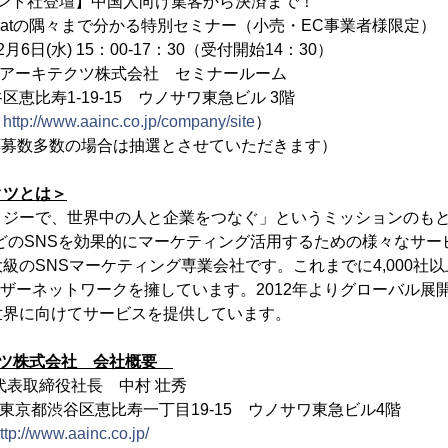
ト社登壇】中国人向け集客から決済まで！
々まで分かる特別セミナー（小売・EC事業者様限定）
6日(水) 15：00-17：30（受付開始14：30）
アーキテクツ株式会社 セミナールーム
1-19-15 ウノサワ東急ビル 3階
：
http://www.aainc.co.jp/company/site
）
応募数多数の場合は抽選とさせていただきます）
クツとは＞
ジーで、世界中の人と企業をつなぐ」というミッションのもと、企
tagramなどのSNSを効果的にマーケティング活用するための様々な
級のSNSマーケティング専業会社です。これまでに4,000社
ユーザーネットワークを擁しています。2012年よりグローバル
世界に向けてサービスを提供しています。
クツ株式会社 会社概要
取締役社長 中村 壮秀
京都渋谷区恵比寿一丁目19-15 ウノサワ東急ビル4階
ttp://www.aainc.co.jp/