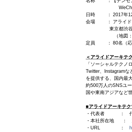
名称 ：【テンセン
WeChatの隅
日時 ： 2017年12月
会場 ： アライド
東京都渋谷区恵比寿
（地図
定員 ： 80名（
＜アライドアーキテ
「ソーシャルテクノロ
Twitter、Ins
を提供する、国内最大
約500万人のSNS
国や東南アジアなど
■アライドアーキテ
・代表者 ： 代表
・本社所在地 ： 東
・URL ：
h