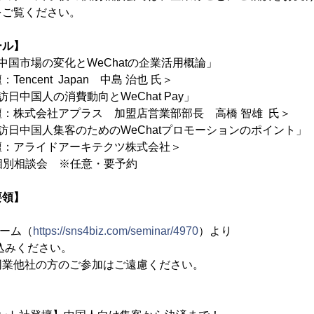
をご覧ください。
ール】
 「中国市場の変化とWeChatの企業活用概論」
t Japan 中島 治也 氏＞
「訪日中国人の消費動向とWeChat Pay」
アプラス 加盟店営業部部長 高橋 智雄 氏＞
 「訪日中国人集客のためのWeChatプロモーションのポイント」
ドアーキテクツ株式会社＞
 個別相談会 ※任意・要予約
要領】
ーム（
https://sns4biz.com/seminar/4970
）より
ださい。
同業他社の方のご参加はご遠慮ください。