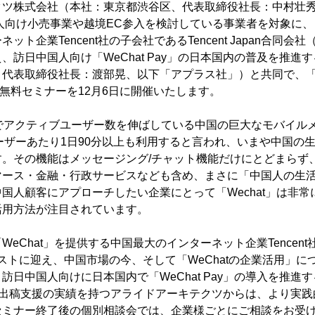
ツ株式会社（本社：東京都渋谷区、代表取締役社長：中村壮
国人向け小売事業や越境EC参入を検討している事業者を対象に、「
企業Tencent社の子会社であるTencent Japan合同会社（以下
、訪日中国人向け「WeChat Pay」の日本国内の普及を推進
代表取締役社長：渡部晃、以下「アプラス社」）と共同で、「WeC
た無料セミナーを12月6日に開催いたします。
でアクティブユーザー数を伸ばしている中国の巨大なモバイル
1ユーザーあたり1日90分以上も利用すると言われ、いまや中国の
。その機能はメッセージング/チャット機能だけにとどまらず、「W
マース・金融・行政サービスなども含め、まさに「中国人の生
国人顧客にアプローチしたい企業にとって「Wechat」は非
活用方法が注目されています。
eChat」を提供する中国最大のインターネット企業Tencen
an社をゲストに迎え、中国市場の今、そして「WeChatの企業活用
訪日中国人向けに日本国内で「WeChat Pay」の導入を推進
告」出稿支援の実績を持つアライドアーキテクツからは、より実
セミナー終了後の個別相談会では、企業様ごとにご相談をお受