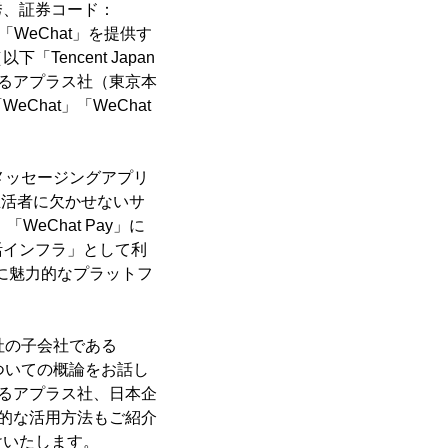
秀、証券コード：
WeChat」を提供す
「Tencent Japan
するアプラス社（東京本
hat」「WeChat
メッセージングアプリ
生活者に欠かせないサ
eChat Pay」に
活インフラ」として利
常に魅力的なプラットフ
t社の子会社である
」についての概論をお話し
するアプラス社、日本企
践的な活用方法もご紹介
けいたします。