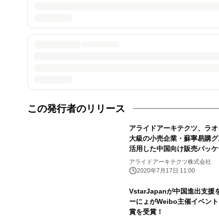
この発行者のリリース
アライドアーキテクツ、ラオ
大級の小売企業・蘇寧易購グ
活用した中国向け販売パッケ
アライドアーキテクツ株式会社
2020年7月17日 11:00
VstarJapanが中国進出支援を
ーにょがWeibo主催イベン
賞を受賞！