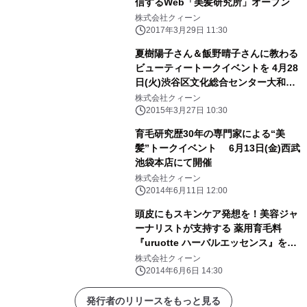
信するWeb「美髪研究所」オープン
株式会社クィーン
2017年3月29日 11:30
夏樹陽子さん＆飯野晴子さんに教わる
ビューティートークイベントを 4月28
日(火)渋谷区文化総合センター大和田
「GTI祭り」にて開催 ～ シニアにな
株式会社クィーン
って、さらに美しく華やかに！ ～
2015年3月27日 10:30
育毛研究歴30年の専門家による“美
髪”トークイベント 6月13日(金)西武
池袋本店にて開催
株式会社クィーン
2014年6月11日 12:00
頭皮にもスキンケア発想を！美容ジャ
ーナリストが支持する 薬用育毛料
『uruotte ハーバルエッセンス』を発
売
株式会社クィーン
2014年6月6日 14:30
発行者のリリースをもっと見る