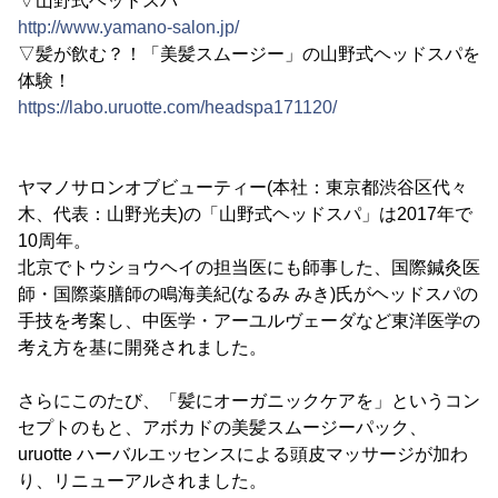
▽山野式ヘッドスパ
http://www.yamano-salon.jp/
▽髪が飲む？！「美髪スムージー」の山野式ヘッドスパを
体験！
https://labo.uruotte.com/headspa171120/
ヤマノサロンオブビューティー(本社：東京都渋谷区代々
木、代表：山野光夫)の「山野式ヘッドスパ」は2017年で
10周年。
北京でトウショウヘイの担当医にも師事した、国際鍼灸医
師・国際薬膳師の鳴海美紀(なるみ みき)氏がヘッドスパの
手技を考案し、中医学・アーユルヴェーダなど東洋医学の
考え方を基に開発されました。
さらにこのたび、「髪にオーガニックケアを」というコン
セプトのもと、アボカドの美髪スムージーパック、
uruotte ハーバルエッセンスによる頭皮マッサージが加わ
り、リニューアルされました。