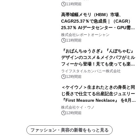
11時間前
高帯域幅メモリ（HBM）市場、
CAGR25.37％で急成長｜（CAGR）
25.37％ AIデータセンター・GPU需要
拡大が2035年の市場成長を牽引
株式会社レポートオーシャン
11時間前
『おぱんちゅうさぎ』『んぽちゃむ』
デザインのコスメ＆メイクパフがミル
フィーから登場！見ても使っても楽し
い、ポップでキュートなコレクショ
ライフスタイルカンパニー株式会社
ン。
12時間前
＜ケイウノ＞生まれたときの身長と同
じ長さで仕立てる出産記念ジュエリー
『First Measure Necklace』 を8月14
日(金)に発売
株式会社ケイ・ウノ
12時間前
ファッション・美容の新着をもっと見る