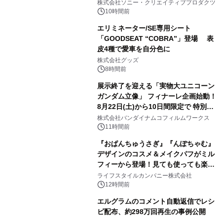
株式会社ソニー・クリエイティブプロダクツ
10時間前
エリミネーター/SE専用シート
「GOODSEAT “COBRA”」登場 表
皮4種で愛車を自分色に
2
株式会社グッズ
8時間前
展示終了を迎える「実物大ユニコーン
ガンダム立像」 フィナーレ企画始動！
8月22日(土)から10日間限定で 特別映
3
像『UNICORN GUNDAM Statue ―
株式会社バンダイナムコフィルムワークス
BEYOND POSSIBILITY ―』を上映！
11時間前
『おぱんちゅうさぎ』『んぽちゃむ』
デザインのコスメ＆メイクパフがミル
フィーから登場！見ても使っても楽し
4
い、ポップでキュートなコレクショ
ライフスタイルカンパニー株式会社
ン。
12時間前
エルグラムのコメント自動返信でレシ
ピ配布、約298万回再生の事例公開