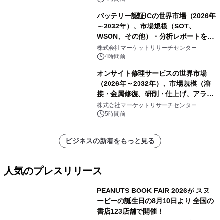
バッテリー認証ICの世界市場（2026年
～2032年）、市場規模（SOT、
WSON、その他）・分析レポートを発
表
株式会社マーケットリサーチセンター
4時間前
オンサイト修理サービスの世界市場
（2026年～2032年）、市場規模（溶
接・金属修復、研削・仕上げ、アライ
メント、その他）・分析レポートを発
株式会社マーケットリサーチセンター
表
5時間前
ビジネスの新着をもっと見る
人気のプレスリリース
PEANUTS BOOK FAIR 2026が スヌ
ーピーの誕生日の8月10日より 全国の
書店123店舗で開催！
1