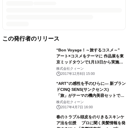
この発行者のリリース
“Bon Voyage！～旅するコスメ～”
アート×コスメをテーマに 作品展を東
京ミッドタウンで1月13日から実施
［期間限定］
株式会社クィーン
2017年12月8日 15:00
“ART”の感性を手のひらに― 新ブラン
ドCINQ SENS(サンクセンス)
「旅」がテーマの機内美容セットでデ
ビュー
株式会社クィーン
2017年4月7日 16:00
春のトラブル頭皮をのりきるスキンケ
ア法を伝授 プロに聞く美髪情報を発