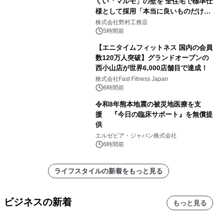
くい「マルモ」の壁を 全住宅で標準仕
様として採用「本当に良いものだけに
こだわる」
株式会社野村工務店
5時間前
【エニタイムフィットネス 国内の会員
数120万人突破】グランドオープンの
西小山店が世界6,000店舗目で達成！
株式会社Fast Fitness Japan
6時間前
令和8年熊本地震の被災地医療を支
援 『今日の臨床サポート』を無償提
供
エルゼビア・ジャパン株式会社
6時間前
ライフスタイルの新着をもっと見る
ビジネスの新着
もっと見る