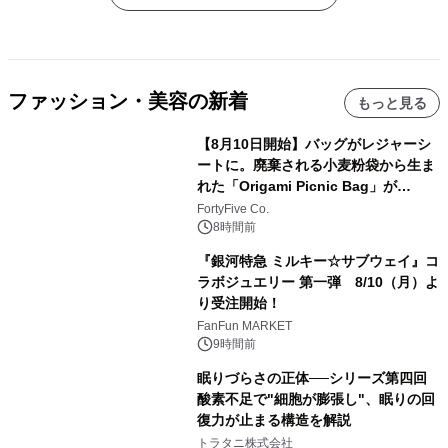
ファッション・美容の新着
もっと見る
【8月10日開始】バッグがレジャーシ
ートに。廃棄される小麦粉袋から生ま
れた「Origami Picnic Bag」が
Makuakeに登場
FortyFive Co.
8時間前
『銀河特急 ミルキー☆サブウェイ』コ
ラボジュエリー 第一弾 8/10（月）よ
り受注開始！
FanFun MARKET
9時間前
眠りづらさの正体──シリーズ第四回
酸素不足で"細胞が膨張し"、眠りの回
復力が止まる構造を解説
トラタニ株式会社