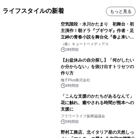
ライフスタイルの新着
もっと見る
空気階段・水川かたまり 初舞台・初
主演作！朝ドラ『ブギウギ』作者・足
立紳の青春小説を舞台化『春よ来い、
マジで来い』キービジュアル解禁！
（株）キョードーメディアス
3時間前
【お盆休みの自分探し】「何がしたい
か分からない」を抜け出すトリセツの
作り方
撫子Plus株式会社
4時間前
「こんな支援のかたちがあるなんて」
花に触れ、癒やされる時間が熊本への
支援に
フラワーライフ振興協議会
5時間前
野村工務店、北イタリア産の天然しっ