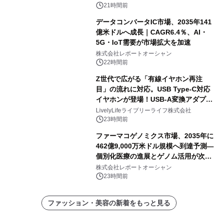
21時間前
データコンバータIC市場、2035年141
億米ドルへ成長｜CAGR6.4％、AI・
5G・IoT需要が市場拡大を加速
株式会社レポートオーシャン
22時間前
Z世代で広がる「有線イヤホン再注
目」の流れに対応。USB Type-C対応
イヤホンが登場！USB-A変換アダプタ
ー付きでスマホからパソコンまで幅広
LivelyLifeライブリーライフ株式会社
く活用可能
23時間前
ファーマコゲノミクス市場、2035年に
462億9,000万米ドル規模へ到達予測―
個別化医療の進展とゲノム活用が次世
代ヘルスケア投資を加速
株式会社レポートオーシャン
23時間前
ファッション・美容の新着をもっと見る