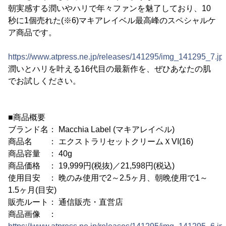
朝実感する潤いやハリで年々ファンを魅了しており、10
秒に1個売れた(※6)マキアレイベル最高峰のスペシャルケ
ア商品です。
https://www.atpress.ne.jp/releases/141295/img_141295_7.jp
潤いとハリを叶える16代目の最新作を、ぜひあなたの肌
でお試しください。
■商品概要
ブランド名： Macchia Label (マキアレイベル)
商品名 ： エクストラリセットクリームＸVI(16)
商品容量 ： 40g
商品価格 ： 19,999円(税抜)／21,598円(税込)
使用目安 ： 晩のみ使用で2～2.5ヶ月、朝晩使用で1～
1.5ヶ月(目安)
販売ルート： 通信販売・直営店
商品画像 ：