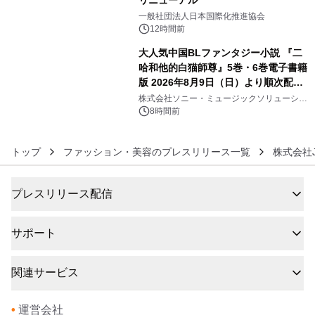
5
一般社団法人日本国際化推進協会
12時間前
大人気中国BLファンタジー小説 『二
哈和他的白猫師尊』5巻・6巻電子書籍
版 2026年8月9日（日）より順次配信
6
開始
株式会社ソニー・ミュージックソリューショ
ンズ
8時間前
トップ
ファッション・美容のプレスリリース一覧
株式会社J
プレスリリース配信
サポート
関連サービス
•
運営会社