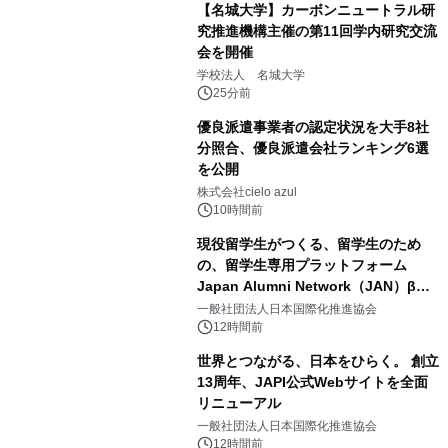
【名城大学】カーボンニュートラル研
究推進機構主催の第11回学内研究交流
会を開催
学校法人 名城大学
25分前
優良派遣事業者の認定状況を大手8社
分照合、優良派遣会社ランキング6選
を公開
株式会社cielo azul
10時間前
現役留学生がつくる、留学生のため
の、留学生専用プラットフォーム
Japan Alumni Network（JAN）β版
をリリース
一般社団法人日本国際化推進協会
12時間前
世界とつながる、日本をひらく。 創立
13周年、JAPI公式Webサイトを全面
リニューアル
一般社団法人日本国際化推進協会
12時間前