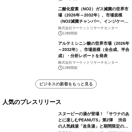
二酸化窒素（NO2）ガス滅菌の世界市
場（2026年～2032年）、市場規模
（NO2滅菌チャンバー、インジケータ
ーおよびモニタリングシステム、その
株式会社マーケットリサーチセンター
他）・分析レポートを発表
13時間前
アルテミシニン酸の世界市場（2026年
～2032年）、市場規模（全合成、半合
成）・分析レポートを発表
株式会社マーケットリサーチセンター
13時間前
ビジネスの新着をもっと見る
人気のプレスリリース
スヌーピーの湯が登場！ 「サウナのあ
とに楽しむPEANUTS」第2弾 渋谷
の人気銭湯「改良湯」と期間限定のコ
1