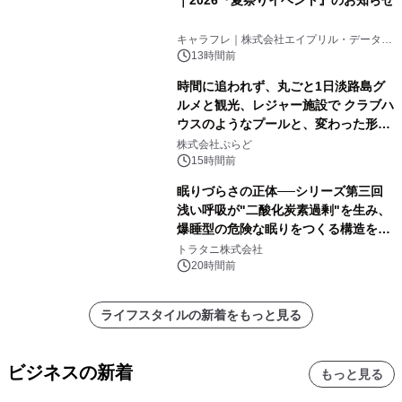
キャラフレ｜株式会社エイプリル・データ・
デザインズ
13時間前
時間に追われず、丸ごと1日淡路島グ
ルメと観光、レジャー施設で クラブハ
ウスのようなプールと、変わった形の
サウナも 「THE BOXY AWAJI」のお
株式会社ぷらど
得な素泊まり連泊プランで
15時間前
眠りづらさの正体──シリーズ第三回
浅い呼吸が"二酸化炭素過剰"を生み、
爆睡型の危険な眠りをつくる構造を解
説
トラタニ株式会社
20時間前
ライフスタイルの新着をもっと見る
ビジネスの新着
もっと見る