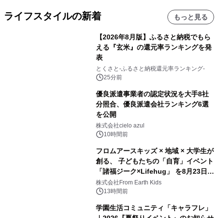
ライフスタイルの新着
もっと見る
【2026年8月版】ふるさと納税でもら
える『玄米』の還元率ランキングを発
表
とくさと-ふるさと納税還元率ランキング-
25分前
優良派遣事業者の認定状況を大手8社
分照合、優良派遣会社ランキング6選
を公開
株式会社cielo azul
10時間前
フロムアースキッズ × 地域 × 大学生が
創る、 子どもたちの「自育」イベント
「諸福ジーク×Lifehug」 を8月23日
(日)開催
株式会社From Earth Kids
13時間前
学園生活コミュニティ「キャラフレ」
｜2026『夏祭りイベント』のお知らせ