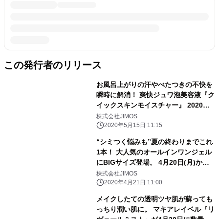
この発行者のリリース
お風呂上がりの汗やべたつきの不快を
瞬時に解消！ 爽快ジュワ泡美容液『ク
イックスキンモイスチャー』 2020年6
月1日(月)数量限定・新発売！
株式会社JIMOS
2020年5月15日 11:15
“シミつく悩みも”夏の終わりまでこれ
1本！ 大人気のオールインワンジェル
にBIGサイズ登場。 4月20日(月)から
数量限定で発売
株式会社JIMOS
2020年4月21日 11:00
メイクしたての透明ツヤ肌が蘇っても
っちり潤い肌に。 マキアレイベル『リ