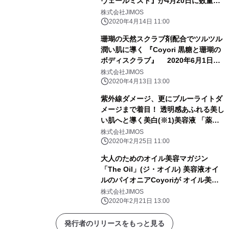
ヴェールミスト』が4月20日に数量限
定・発売！
株式会社JIMOS
2020年4月14日 11:00
珊瑚の天然スクラブ剤配合でツルツル
潤い肌に導く 『Coyori 黒糖と珊瑚の
ボディスクラブ』 2020年6月1日
(月)発売！
株式会社JIMOS
2020年4月13日 13:00
紫外線ダメージ、更にブルーライトダ
メージまで着目！ 透明感あふれる美し
い肌へと導く美白(※1)美容液 「薬用
ホワイトニングパワーブライトa(医薬
株式会社JIMOS
部外品)」 2020年3月1日(日)新発売！
2020年2月25日 11:00
大人のためのオイル美容マガジン
「The Oil」(ジ・オイル) 美容液オイ
ルのパイオニアCoyoriが オイル美容
専門メディアを3月2日(月)本格オープ
株式会社JIMOS
ン！
2020年2月21日 13:00
発行者のリリースをもっと見る