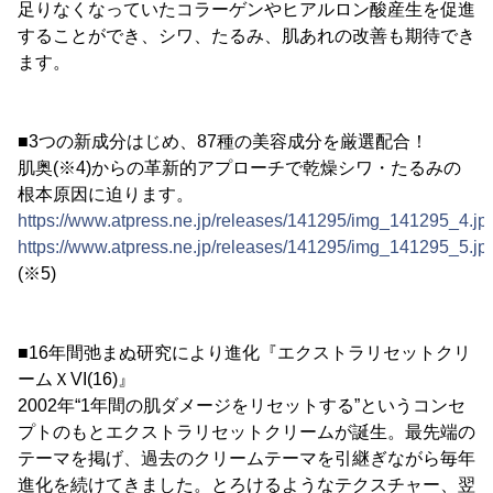
足りなくなっていたコラーゲンやヒアルロン酸産生を促進
することができ、シワ、たるみ、肌あれの改善も期待でき
ます。
■3つの新成分はじめ、87種の美容成分を厳選配合！
肌奥(※4)からの革新的アプローチで乾燥シワ・たるみの
根本原因に迫ります。
https://www.atpress.ne.jp/releases/141295/img_141295_4.jp
https://www.atpress.ne.jp/releases/141295/img_141295_5.jp
(※5)
■16年間弛まぬ研究により進化『エクストラリセットクリ
ームＸVI(16)』
2002年“1年間の肌ダメージをリセットする”というコンセ
プトのもとエクストラリセットクリームが誕生。最先端の
テーマを掲げ、過去のクリームテーマを引継ぎながら毎年
進化を続けてきました。とろけるようなテクスチャー、翌