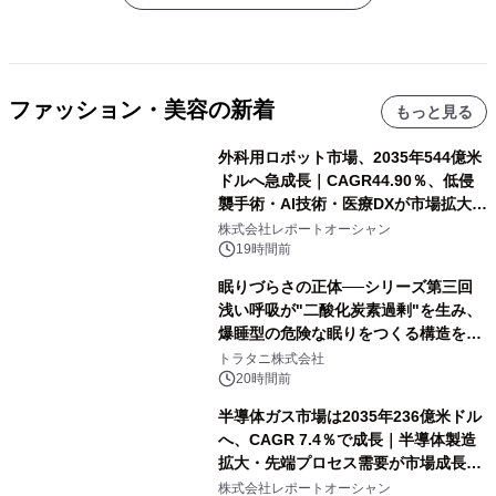
ファッション・美容の新着
もっと見る
外科用ロボット市場、2035年544億米
ドルへ急成長｜CAGR44.90％、低侵
襲手術・AI技術・医療DXが市場拡大を
牽引
株式会社レポートオーシャン
19時間前
眠りづらさの正体──シリーズ第三回
浅い呼吸が"二酸化炭素過剰"を生み、
爆睡型の危険な眠りをつくる構造を解
説
トラタニ株式会社
20時間前
半導体ガス市場は2035年236億米ドル
へ、CAGR 7.4％で成長｜半導体製造
拡大・先端プロセス需要が市場成長を
加速
株式会社レポートオーシャン