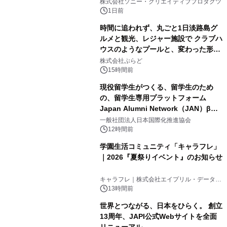
ラボレーション サウナイキタイコラ
株式会社ソニー・クリエイティブプロダクツ
ボグッズも発売決定！
1日前
時間に追われず、丸ごと1日淡路島グ
ルメと観光、レジャー施設で クラブハ
ウスのようなプールと、変わった形の
2
サウナも 「THE BOXY AWAJI」のお
株式会社ぷらど
得な素泊まり連泊プランで
15時間前
現役留学生がつくる、留学生のため
の、留学生専用プラットフォーム
Japan Alumni Network（JAN）β版
3
をリリース
一般社団法人日本国際化推進協会
12時間前
学園生活コミュニティ「キャラフレ」
｜2026『夏祭りイベント』のお知らせ
4
キャラフレ｜株式会社エイプリル・データ・
デザインズ
13時間前
世界とつながる、日本をひらく。 創立
13周年、JAPI公式Webサイトを全面
リニューアル