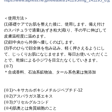
https://www.atpress.ne.jp/releases/141295/img_141295_6.jp
＜使用方法＞
(1)基礎ケアでお肌を整えた後に、使用します。備え付け
のスパチュラで適量(あずき粒大)取り、手の平に伸ばして
皮膚温程度に温めます。
(2)顔中央から外側へ優しくのばします。
(3)手のひらで顔全体を包み込み、軽く押さえるようにし
て、じっくりお肌になじませます。毎日お使いいただくこ
とで、乾燥による小ジワを目立たなくしていきます。
(※7)
＊合成香料、石油系鉱物油、タール系色素は無添加
(※1)ヘキサカルボキシメチルジペプチド-12
(※2)アスパラガス茎エキス
(※3)グリセルグルコシド
(※4)肌奥とは角質細胞のこと