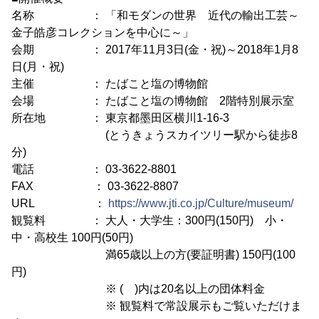
名称 ： 「和モダンの世界 近代の輸出工芸～
金子皓彦コレクションを中心に～」
会期 ： 2017年11月3日(金・祝)～2018年1月8
日(月・祝)
主催 ： たばこと塩の博物館
会場 ： たばこと塩の博物館 2階特別展示室
所在地 ： 東京都墨田区横川1-16-3
(とうきょうスカイツリー駅から徒歩8
分)
電話 ： 03-3622-8801
FAX ： 03-3622-8807
URL ：
https://www.jti.co.jp/Culture/museum/
観覧料 ： 大人・大学生：300円(150円) 小・
中・高校生 100円(50円)
満65歳以上の方(要証明書) 150円(100
円)
※ ( )内は20名以上の団体料金
※ 観覧料で常設展示もご覧いただけま