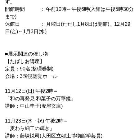
す。
開館時間 ： 午前10時～午後6時(入館は午後5時30分
まで)
休館日 ： 月曜日(ただし1月8日は開館)、12月29
日(金)～1月3日(水)
■展示関連の催し物
【たばしお講座】
定員：90名(整理券制)
会場：3階視聴覚ホール
11月12日(日) 午後2時～
「和の再発見 和菓子の万華鏡」
講師：中山圭子(虎屋文庫)
11月23日(木・祝) 午後2時～
「麦わら細工の輝き」
講師：藤塚悦司(大田区立郷土博物館学芸員)