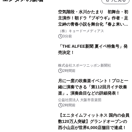
空気階段・水川かたまり 初舞台・初
主演作！朝ドラ『ブギウギ』作者・足
立紳の青春小説を舞台化『春よ来い、
マジで来い』キービジュアル解禁！
（株）キョードーメディアス
3分前
「THE ALFEE新聞 夏イベ特集号」発
売決定！
株式会社スポーツニッポン新聞社
2時間前
月に一度の吹奏楽イベント！プロと一
緒に演奏できる「第112回月イチ吹奏
楽」。演奏曲目などの詳細発表！
公益社団法人 大阪市音楽団
2時間前
【エニタイムフィットネス 国内の会員
数120万人突破】グランドオープンの
西小山店が世界6,000店舗目で達成！