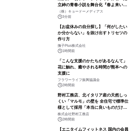
立紳の青春小説を舞台化『春よ来い、
マジで来い』キービジュアル解禁！
（株）キョードーメディアス
3分前
【お盆休みの自分探し】「何がしたい
か分からない」を抜け出すトリセツの
作り方
撫子Plus株式会社
1時間前
「こんな支援のかたちがあるなんて」
花に触れ、癒やされる時間が熊本への
支援に
フラワーライフ振興協議会
2時間前
野村工務店、北イタリア産の天然しっ
くい「マルモ」の壁を 全住宅で標準仕
様として採用「本当に良いものだけに
こだわる」
株式会社野村工務店
2時間前
【エニタイムフィットネス 国内の会員