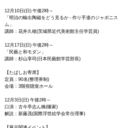
12月10日(日) 午後2時～
「明治の輸出陶磁をどう見るか - 作り手達のジャポニス
ム」
講師：花井久穂(茨城県近代美術館主任学芸員)
12月17日(日) 午後2時～
「民藝と和モダン」
講師：杉山享司(日本民藝館学芸部長)
【たばしお寄席】
定員：90名(整理券制)
会場：3階視聴覚ホール
12月3日(日) 午後2時～
口演：古今亭志ん橋(噺家)
解説：新藤茂(国際浮世絵学会常任理事)
【展示関連イベント】