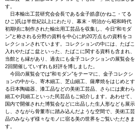
す。
日本輸出工芸研究会会長である金子皓彦(かねこ・てる
ひこ)氏は半世紀以上にわたり、幕末・明治から昭和時代
初期頃に制作された輸出用工芸品を収集し、今日“和モダ
ン”と称される分野の資料を中心に約20万点もの資料をコ
レクションされています。コレクションの中には、たばこ
入れやたばこ盆といった、たばこに関する資料も含まれ、
当館とも縁があり、過去にも金子コレクションの展覧会を
2回開催していずれも好評を博しました。
今回の展覧会では“和モダン”をテーマに、金子コレクシ
ョンの中から、寄木細工、芝山細工、薩摩焼をはじめとす
る日本陶磁器、漆工品などの美術工芸品、さらには麦わら
細工や貝細工といった民芸品もご紹介します。あわせて、
国内で開催された博覧会などに出品した生人形なども展示
し、さながら骨董市に踏み込んだような空間で、美術工芸
品のみならず様々なモノに宿る美の世界をご覧いただきま
す。