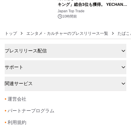
キング」総合3位も獲得。 YECHAN音
6
浴シンギングボウル第2弾の大型サイ
Japan Top Trade
ズ（XL・2XL・3XL）を先行販売中
10時間前
トップ
エンタメ・カルチャーのプレスリリース一覧
たばこ
プレスリリース配信
サポート
関連サービス
•
運営会社
•
パートナープログラム
•
利用規約