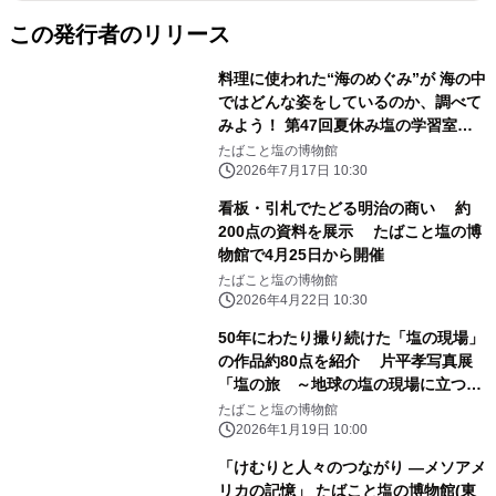
この発行者のリリース
料理に使われた“海のめぐみ”が 海の中
ではどんな姿をしているのか、調べて
みよう！ 第47回夏休み塩の学習室
「さぐってみよう！海のめぐみ2026」
たばこと塩の博物館
たばこと塩の博物館(東京・墨田区)で
2026年7月17日 10:30
2026年7月18日(土)～8月23日(日)開
看板・引札でたどる明治の商い 約
催！
200点の資料を展示 たばこと塩の博
物館で4月25日から開催
たばこと塩の博物館
2026年4月22日 10:30
50年にわたり撮り続けた「塩の現場」
の作品約80点を紹介 片平孝写真展
「塩の旅 ～地球の塩の現場に立つ
～」 たばこと塩の博物館(東京・墨田
たばこと塩の博物館
区)で1月31日(土)から開催
2026年1月19日 10:00
「けむりと人々のつながり ―メソアメ
リカの記憶」 たばこと塩の博物館(東