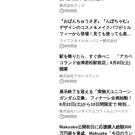
2
株式会社グッズ
5時間前
『おぱんちゅうさぎ』『んぽちゃむ』
デザインのコスメ＆メイクパフがミル
フィーから登場！見ても使っても楽し
3
い、ポップでキュートなコレクショ
ライフスタイルカンパニー株式会社
ン。
9時間前
駅を降りたら、すぐ赤べこ 「アカベ
コランド会津若松駅前店」8月8日(土)
開業
4
株式会社アカベコランド
4時間前
展示終了を迎える「実物大ユニコーン
ガンダム立像」 フィナーレ企画始動！
8月22日(土)から10日間限定で 特別映
5
像『UNICORN GUNDAM Statue ―
株式会社バンダイナムコフィルムワークス
BEYOND POSSIBILITY ―』を上映！
8時間前
Makuake公開初日に応援購入総額300
万円超を達成、Makuake「今日のラン