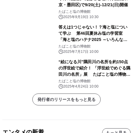
京・墨田区)で9/20(土)-12/21(日)開催
たばこと塩の博物館
2025年9月19日 10:30
答えは1つじゃない！？海と塩につい
て学ぶ 第46回夏休み塩の学習室
「海と塩のハテナ2025 ～いろんな見
かたで考えよう！～」 たばこと塩の博
たばこと塩の博物館
物館(東京・墨田区)で7/19～8/24に開
2025年7月17日 10:00
催！
“絵になる川”隅田川の名所を約150点
の浮世絵で紹介！ 「浮世絵でめぐる隅
田川の名所」展 たばこと塩の博物館
(東京・墨田区)で4/26(土)～6/22(日)開
たばこと塩の博物館
催
2025年4月24日 10:00
発行者のリリースをもっと見る
エンタメの新着
もっと見る