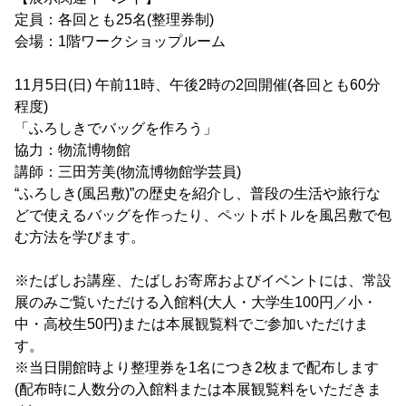
定員：各回とも25名(整理券制)
会場：1階ワークショップルーム
11月5日(日) 午前11時、午後2時の2回開催(各回とも60分
程度)
「ふろしきでバッグを作ろう」
協力：物流博物館
講師：三田芳美(物流博物館学芸員)
“ふろしき(風呂敷)”の歴史を紹介し、普段の生活や旅行な
どで使えるバッグを作ったり、ペットボトルを風呂敷で包
む方法を学びます。
※たばしお講座、たばしお寄席およびイベントには、常設
展のみご覧いただける入館料(大人・大学生100円／小・
中・高校生50円)または本展観覧料でご参加いただけま
す。
※当日開館時より整理券を1名につき2枚まで配布します
(配布時に人数分の入館料または本展観覧料をいただきま