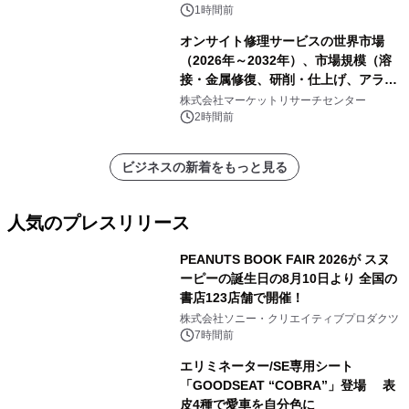
1時間前
オンサイト修理サービスの世界市場
（2026年～2032年）、市場規模（溶
接・金属修復、研削・仕上げ、アライ
メント、その他）・分析レポートを発
株式会社マーケットリサーチセンター
表
2時間前
ビジネスの新着をもっと見る
人気のプレスリリース
PEANUTS BOOK FAIR 2026が スヌ
ーピーの誕生日の8月10日より 全国の
書店123店舗で開催！
1
株式会社ソニー・クリエイティブプロダクツ
7時間前
エリミネーター/SE専用シート
「GOODSEAT “COBRA”」登場 表
皮4種で愛車を自分色に