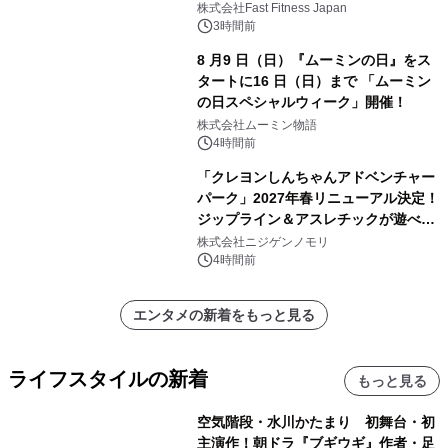
株式会社Fast Fitness Japan
3時間前
8 月9 日（日）『ムーミンの日』をス
タートに16 日（日）まで 「ムーミン
の日スペシャルウィーク」開催！
株式会社ムーミン物語
4時間前
「クレヨンしんちゃんアドベンチャー
パーク」2027年春リニューアル決定！
ジップライン＆アスレチックが遊べる
のは今年が最後！ 「ラスト！ドキがム
株式会社ニジゲンノモリ
ネムネ～大作戦！」始動
4時間前
エンタメの新着をもっと見る
ライフスタイルの新着
もっと見る
空気階段・水川かたまり 初舞台・初
主演作！朝ドラ『ブギウギ』作者・足