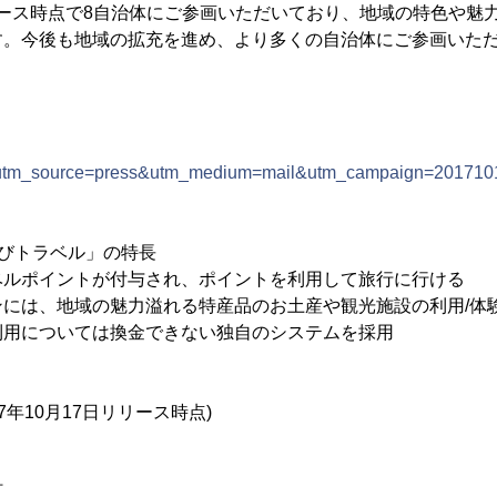
日リリース時点で8自治体にご参画いただいており、地域の特色や
す。今後も地域の拡充を進め、より多くの自治体にご参画いた
.jp/?utm_source=press&utm_medium=mail&utm_campaign=201710
びトラベル」の特長
ベルポイントが付与され、ポイントを利用して旅行に行ける
ンには、地域の魅力溢れる特産品のお土産や観光施設の利用/体
利用については換金できない独自のシステムを採用
7年10月17日リリース時点)
町