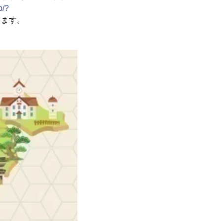
p/?
します。