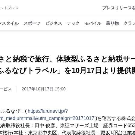
プレスリリース
アットプレス
フスタイル
スポーツ
ビジネス
テック
モバイル
乗り物
クラ
さと納税で旅行、体験型ふるさと納税サ
ふるなびトラベル」を10月17日より提供
ービス
2017年10月17日 15:00
ふるなび」(
https://furunavi.jp/?
tm_medium=mail&utm_campaign=20171017
)を運営する株式会
表取締役社長：田中 俊彦、東証マザーズ上場：証券コード65
本旅行(本社：東京都中央区、代表取締役社長：堀坂 明弘)は業