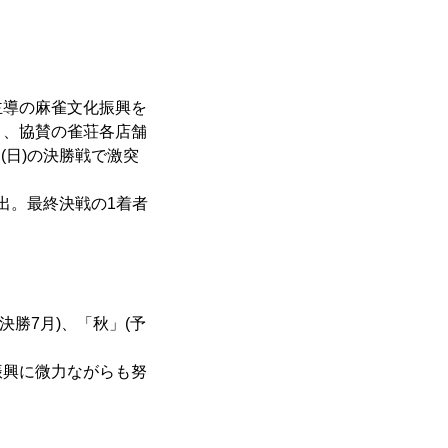
主導の麻雀文化振興を
く、協賛の雀荘各店舗
日(日)の決勝戦で激突
進出。最終決戦の1着者
決勝7月)、「秋」(予
振興に微力ながらも努