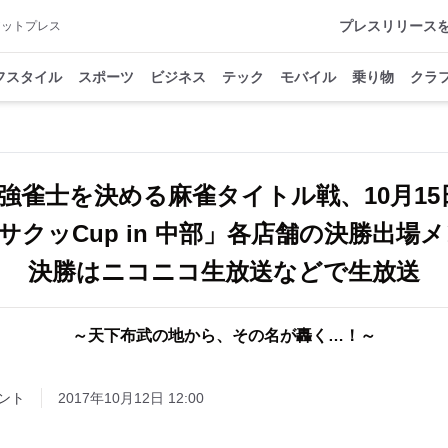
プレスリリース
アットプレス
フスタイル
スポーツ
ビジネス
テック
モバイル
乗り物
クラ
強雀士を決める麻雀タイトル戦、10月15日1
雀サクッCup in 中部」各店舗の決勝出場
決勝はニコニコ生放送などで生放送
～天下布武の地から、その名が轟く…！～
ント
2017年10月12日 12:00