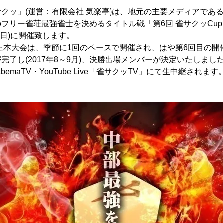
クッ」(運営：有限会社 気楽亭)は、地元の主要メディアであ
フリー雀荘最強雀士を決めるタイトル戦「第6回 雀サクッCup 
日(日)に開催致します。
った本大会は、季節に1回のペースで開催され、はや第6回目の
完了し(2017年8～9月)、決勝出場メンバーが決定いたしまし
 AbemaTV・YouTube Live「雀サクッTV」にて生中継されます