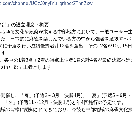
be.com/channel/UCzJ0nyiYu_qrhbet2TnnZxw
n 中部」の設立理念・概要
あらゆる文化や娯楽が栄える中部地方において、一般ユーザー
した。日常的に麻雀を楽しんでいる方の中から強者を選抜すべ
の間に予選を行い成績優秀者計12名を選出。その12名が10月15
ます。
で、各卓の1着3名＋2着の得点上位者1名の計4名が最終決戦へ
p in 中部」王者とします。
催し、「春」(予選2～3月・決勝4月)、「夏」(予選5～6月・
)、「冬」(予選11～12月・決勝1月)と年4回施行の予定です。
地域の皆様に認知されてきており、今後も中部地域の麻雀文化