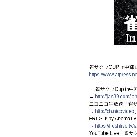
雀サクッCUP in中部
https://www.atpress.
「 雀サクッCup i
→
http://jan39.com/ja
ニコニコ生放送「雀サ
→
http://ch.nicovideo.
FRESH! by Ab
→
https://freshlive.tv/
YouTube Live