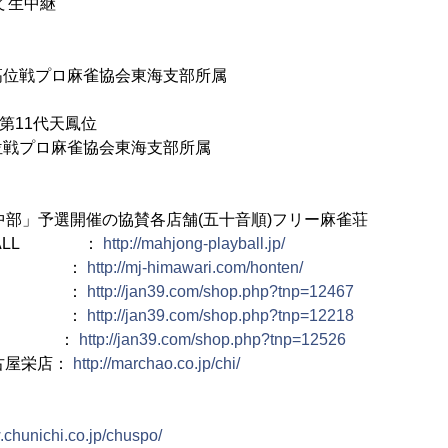
て生中継
高位戦プロ麻雀協会東海支部所属
＆第11代天鳳位
位戦プロ麻雀協会東海支部所属
n 中部」予選開催の協賛各店舗(五十音順)フリー麻雀荘
YBALL ：
http://mahjong-playball.jp/
わり ：
http://mj-himawari.com/honten/
ド ：
http://jan39.com/shop.php?tnp=12467
キー ：
http://jan39.com/shop.php?tnp=12218
ろん ：
http://jan39.com/shop.php?tnp=12526
名古屋栄店：
http://marchao.co.jp/chi/
.chunichi.co.jp/chuspo/