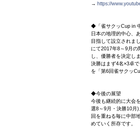
→
https://www.youtu
◆「雀サクッCup i
日本の地理的中心、
目指して設立されま
にて2017年8～9月
し、優勝者を決定し
決勝はまず4名×3卓
を「第6回雀サクッCu
◆今後の展望
今後も継続的に大会を開
選8～9月・決勝10月
回を重ねる毎に中部
めていく所存です。