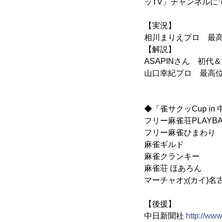
ッTV」チャンネルに
【実況】
相川まりえプロ 最
【解説】
ASAPINさん 初代
山口幸紀プロ 最高
◆「雀サクッCup i
フリー麻雀荘PLA
フリー麻雀ひま
麻雀ギル
麻雀クラン
麻雀荘 ほあ
マーチャオχ(カイ)
【後援】
中日新聞社
http://www