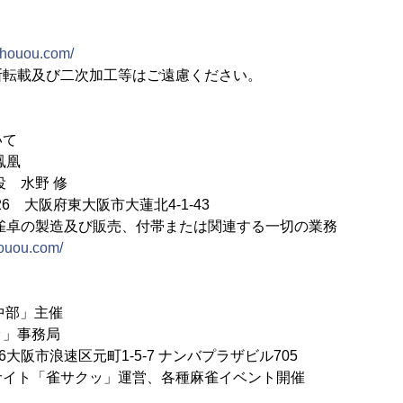
m-houou.com/
断転載及び二次加工等はご遠慮ください。
いて
鳳凰
 水野 修
826 大阪府東大阪市大蓮北4-1-43
雀卓の製造及び販売、付帯または関連する一切の業務
houou.com/
 中部」主催
」事務局
16大阪市浪速区元町1-5-7 ナンバプラザビル705
サイト「雀サクッ」運営、各種麻雀イベント開催