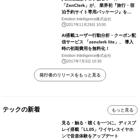
「ZenClerk」が、 業界初『旅行・宿
泊予約サイト専用パッケージ』を
11/29に提供開始
Emotion Intelligence株式会社
2017年11月29日 10:00
AI搭載ユーザー行動分析・クーポン配
信サービス 「zenclerk lite」、 導入
時の初期費用を無料化！
Emotion Intelligence株式会社
2017年7月3日 10:30
発行者のリリースをもっと見る
テックの新着
もっと見る
見る・触る・聴くを一つに。ディスプ
レイ搭載「LL05」ワイヤレスイヤホ
ンで音楽体験をアップデート