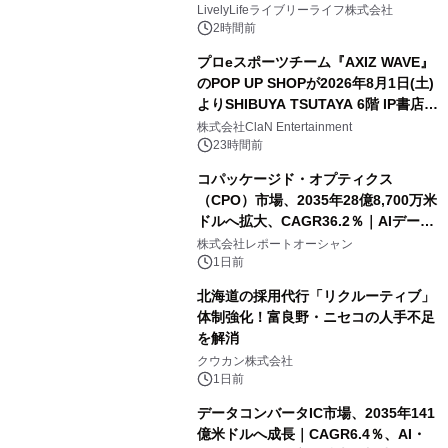
LivelyLifeライブリーライフ株式会社
2時間前
プロeスポーツチーム『AXIZ WAVE』
のPOP UP SHOPが2026年8月1日(土)
よりSHIBUYA TSUTAYA 6階 IP書店で
開催決定！！
株式会社ClaN Entertainment
23時間前
コパッケージド・オプティクス
（CPO）市場、2035年28億8,700万米
ドルへ拡大、CAGR36.2％｜AIデータ
センター・高速光通信需要が成長を加
株式会社レポートオーシャン
速
1日前
北海道の採用代行「リクルーティブ」
体制強化！富良野・ニセコの人手不足
を解消
クウカン株式会社
1日前
データコンバータIC市場、2035年141
億米ドルへ成長｜CAGR6.4％、AI・