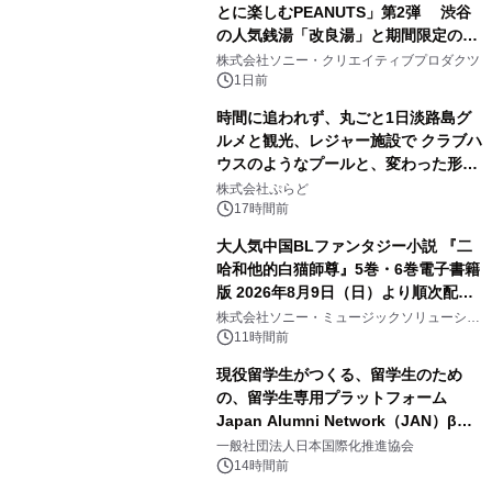
とに楽しむPEANUTS」第2弾 渋谷
の人気銭湯「改良湯」と期間限定のコ
2
ラボレーション サウナイキタイコラ
株式会社ソニー・クリエイティブプロダクツ
ボグッズも発売決定！
1日前
時間に追われず、丸ごと1日淡路島グ
ルメと観光、レジャー施設で クラブハ
ウスのようなプールと、変わった形の
3
サウナも 「THE BOXY AWAJI」のお
株式会社ぷらど
得な素泊まり連泊プランで
17時間前
大人気中国BLファンタジー小説 『二
哈和他的白猫師尊』5巻・6巻電子書籍
版 2026年8月9日（日）より順次配信
4
開始
株式会社ソニー・ミュージックソリューショ
ンズ
11時間前
現役留学生がつくる、留学生のため
の、留学生専用プラットフォーム
Japan Alumni Network（JAN）β版
5
をリリース
一般社団法人日本国際化推進協会
14時間前