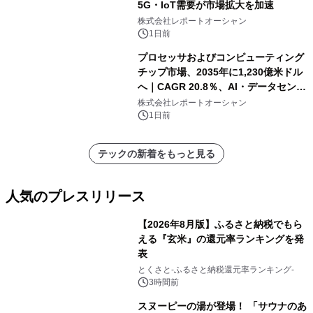
5G・IoT需要が市場拡大を加速
株式会社レポートオーシャン
1日前
プロセッサおよびコンピューティング
チップ市場、2035年に1,230億米ドル
へ｜CAGR 20.8％、AI・データセンタ
ー需要が成長を牽引
株式会社レポートオーシャン
1日前
テックの新着をもっと見る
人気のプレスリリース
【2026年8月版】ふるさと納税でもら
える『玄米』の還元率ランキングを発
表
1
とくさと-ふるさと納税還元率ランキング-
3時間前
スヌーピーの湯が登場！ 「サウナのあ