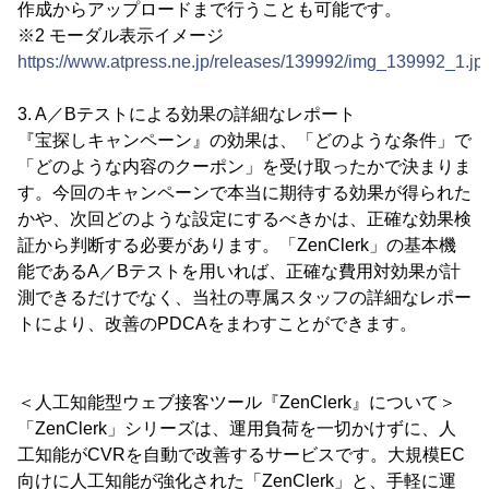
作成からアップロードまで行うことも可能です。
※2 モーダル表示イメージ
https://www.atpress.ne.jp/releases/139992/img_139992_1.jp
3. A／Bテストによる効果の詳細なレポート
『宝探しキャンペーン』の効果は、「どのような条件」で
「どのような内容のクーポン」を受け取ったかで決まりま
す。今回のキャンペーンで本当に期待する効果が得られた
かや、次回どのような設定にするべきかは、正確な効果検
証から判断する必要があります。「ZenClerk」の基本機
能であるA／Bテストを用いれば、正確な費用対効果が計
測できるだけでなく、当社の専属スタッフの詳細なレポー
トにより、改善のPDCAをまわすことができます。
＜人工知能型ウェブ接客ツール『ZenClerk』について＞
「ZenClerk」シリーズは、運用負荷を一切かけずに、人
工知能がCVRを自動で改善するサービスです。大規模EC
向けに人工知能が強化された「ZenClerk」と、手軽に運