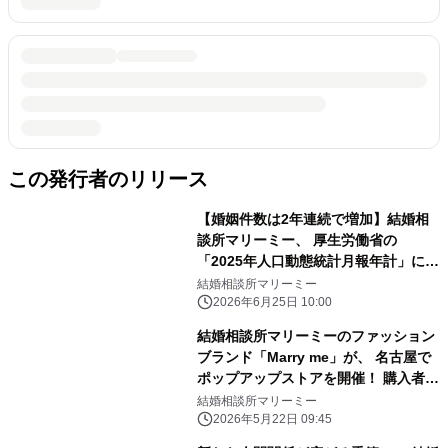
この発行者のリリース
【婚姻件数は2年連続で増加】結婚相
談所マリーミー、 厚生労働省の
「2025年人口動態統計月報年計」に関
して 出生率低下・現在の結婚について
結婚相談所マリーミー
の見解を発表
2026年6月25日 10:00
結婚相談所マリーミーのファッション
ブランド「Marry me」が、 名古屋で
ポップアップストアを開催！ 購入者限
定で、植草れいあとの写真撮影も可能
結婚相談所マリーミー
2026年5月22日 09:45