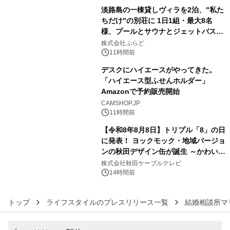
淡路島の一棟貸しヴィラを2泊、"私た
ちだけ"の別荘に 1日1組・最大8名
様、プールとサウナとジェットバス付
4
きで Villa Mon Temps AWAJIの連泊
株式会社ぷらど
素泊りプラン
11時間前
デスクにハイエースがやってきた。
「ハイエース型ふせんホルダー」
Amazonで予約販売開始
5
CAMSHOP.JP
11時間前
【令和8年8月8日】トリプル「8」の日
に発表！ ヨックモック・地域バージョ
ンの秋田デザイン缶が誕生 ～かわいい
6
秋田犬の子犬と秋田の四季と名所を巡
株式会社秋田ケーブルテレビ
るパッケージ～ 9月1日(火)秋田県内で
14時間前
販売開始
トップ
ライフスタイルのプレスリリース一覧
結婚相談所マ