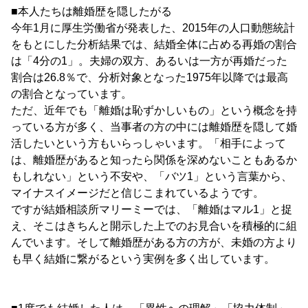
■本人たちは離婚歴を隠したがる
今年1月に厚生労働省が発表した、2015年の人口動態統計
をもとにした分析結果では、結婚全体に占める再婚の割合
は「4分の1」。夫婦の双方、あるいは一方が再婚だった
割合は26.8％で、分析対象となった1975年以降では最高
の割合となっています。
ただ、近年でも「離婚は恥ずかしいもの」という概念を持
っている方が多く、当事者の方の中には離婚歴を隠して婚
活したいという方もいらっしゃいます。「相手によって
は、離婚歴があると知ったら関係を深めないこともあるか
もしれない」という不安や、「バツ1」という言葉から、
マイナスイメージだと信じこまれているようです。
ですが結婚相談所マリーミーでは、「離婚はマル1」と捉
え、そこはきちんと開示した上でのお見合いを積極的に組
んでいます。そして離婚歴がある方の方が、未婚の方より
も早く結婚に繋がるという実例を多く出しています。