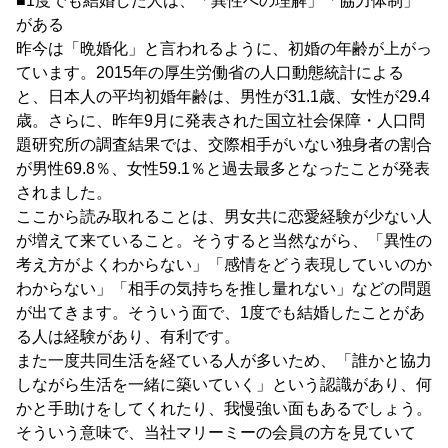
■1度でも結婚した人は、「異性への理解」「協力体制」
がある
昨今は「晩婚化」と言われるように、初婚の年齢が上がっ
ています。2015年の厚生労働省の人口動態統計による
と、日本人の平均初婚年齢は、男性が31.1歳、女性が29.4
歳。さらに、昨年9月に発表された国立社会保障・人口問
題研究所の調査結果では、交際相手がいない独身者の割合
が男性69.8％、女性59.1％と過去最多となったことが発表
されました。
ここから読み取れることは、男女共に恋愛経験が少ない人
が増えて来ていること。そうすると当然ながら、「異性の
考え方がよくわからない」「感情をどう表現していいのか
わからない」「相手の気持ちを推し量れない」などの問題
が出てきます。そういう面で、1度でも結婚したことがあ
る人は経験があり、有利です。
また一度共同生活を経ている人が多いため、「誰かと協力
しながら生活を一緒に築いていく」という認識があり、何
かと手助けをしてくれたり、我慢強い面もあるでしょう。
そういう意味で、当社マリーミーの会員の方を見ていて