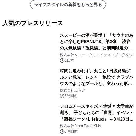
ライフスタイルの新着をもっと見る
人気のプレスリリース
スヌーピーの湯が登場！ 「サウナのあ
とに楽しむPEANUTS」第2弾 渋谷
の人気銭湯「改良湯」と期間限定のコ
1
ラボレーション サウナイキタイコラ
株式会社ソニー・クリエイティブプロダクツ
ボグッズも発売決定！
1日前
時間に追われず、丸ごと1日淡路島グ
ルメと観光、レジャー施設で クラブハ
ウスのようなプールと、変わった形の
2
サウナも 「THE BOXY AWAJI」のお
株式会社ぷらど
得な素泊まり連泊プランで
5時間前
フロムアースキッズ × 地域 × 大学生が
創る、 子どもたちの「自育」イベント
「諸福ジーク×Lifehug」 を8月23日
3
(日)開催
株式会社From Earth Kids
3時間前