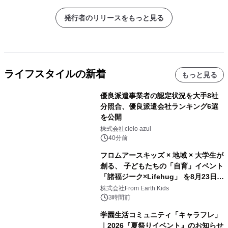
発行者のリリースをもっと見る
ライフスタイルの新着
もっと見る
優良派遣事業者の認定状況を大手8社
分照合、優良派遣会社ランキング6選
を公開
株式会社cielo azul
40分前
フロムアースキッズ × 地域 × 大学生が
創る、 子どもたちの「自育」イベント
「諸福ジーク×Lifehug」 を8月23日
(日)開催
株式会社From Earth Kids
3時間前
学園生活コミュニティ「キャラフレ」
｜2026『夏祭りイベント』のお知らせ