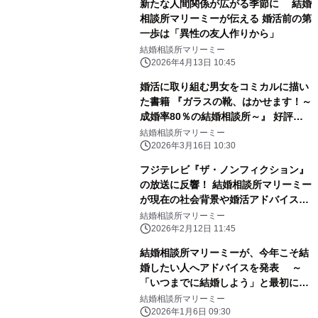
新たな人間関係が広がる季節に 結婚
相談所マリーミーが伝える 婚活前の第
一歩は「異性の友人作りから」
結婚相談所マリーミー
2026年4月13日 10:45
婚活に取り組む男女をコミカルに描い
た書籍 『ガラスの靴、はかせます！～
成婚率80％の結婚相談所～』 好評発
売中
結婚相談所マリーミー
2026年3月16日 10:30
フジテレビ『ザ・ノンフィクション』
の放送に反響！ 結婚相談所マリーミー
が現在の社会背景や婚活アドバイスを
発表
結婚相談所マリーミー
2026年2月12日 11:45
結婚相談所マリーミーが、今年こそ結
婚したい人へアドバイスを発表 ～
「いつまでに結婚しよう」と最初に目
標を立てることが重要～
結婚相談所マリーミー
2026年1月6日 09:30