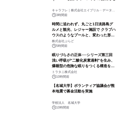
キャラフレ｜株式会社エイプリル・データ・
デザインズ
3時間前
時間に追われず、丸ごと1日淡路島グ
ルメと観光、レジャー施設で クラブハ
ウスのようなプールと、変わった形の
サウナも 「THE BOXY AWAJI」のお
株式会社ぷらど
得な素泊まり連泊プランで
5時間前
眠りづらさの正体──シリーズ第三回
浅い呼吸が"二酸化炭素過剰"を生み、
爆睡型の危険な眠りをつくる構造を解
説
トラタニ株式会社
10時間前
【名城大学】ボランティア協議会が熊
本地震で募金活動を実施
学校法人 名城大学
10時間前