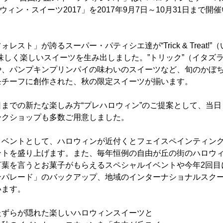
ロウィン・スイーツ2017」を2017年9月7日～10月31日まで開
レスト」が誇るスーパー・パティシエ達が“Trick & Treat!
味しく楽しいスイーツを生み出しました。”トリック”（イタズ
や、パンプキンプリンパイの味わいのスイーツなど、旬のかぼ
モチーフに創作された、秋の限定スイーツが揃います。
までの新たな楽しみ方“プレハロウィン”のご提案として、当
ークショップも多数ご用意しました。
イベントとして、ハロウィンが近付くとフェイスペインティン
ントを盛り上げます。また、毎年恒例の自由が丘の街のハロウ
言葉を言うとお菓子がもらえるスペシャルイベントや今年2回目
ンパレード」のバックアップ、地域のインターナショナルスク
います。
たずらが隠れた楽しいハロウィンスイーツと