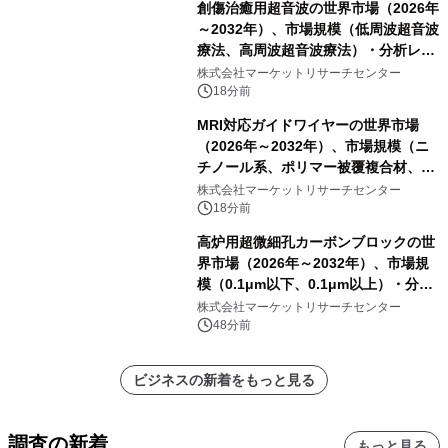
創傷治癒用超音波の世界市場（2026年
～2032年）、市場規模（低周波超音波
療法、高周波超音波療法）・分析レポ
ートを発表
株式会社マーケットリサーチセンター
18分前
MRI対応ガイドワイヤーの世界市場
（2026年～2032年）、市場規模（ニ
チノール系、ポリマー被覆複合材、そ
の他）・分析レポートを発表
株式会社マーケットリサーチセンター
18分前
高炉用超微細孔カーボンブロックの世
界市場（2026年～2032年）、市場規
模（0.1μm以下、0.1μm以上）・分析
レポートを発表
株式会社マーケットリサーチセンター
48分前
ビジネスの新着をもっと見る
調査の新着
もっと見る