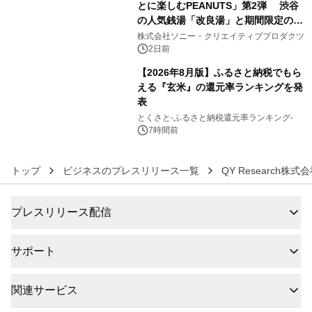
とに楽しむPEANUTS」第2弾 渋谷
の人気銭湯「改良湯」と期間限定のコ
5
ラボレーション サウナイキタイコラ
株式会社ソニー・クリエイティブプロダクツ
ボグッズも発売決定！
2日前
【2026年8月版】ふるさと納税でもら
える『玄米』の還元率ランキングを発
表
6
とくさと-ふるさと納税還元率ランキング-
7時間前
トップ
ビジネスのプレスリリース一覧
QY Research株式
プレスリリース配信
サポート
関連サービス