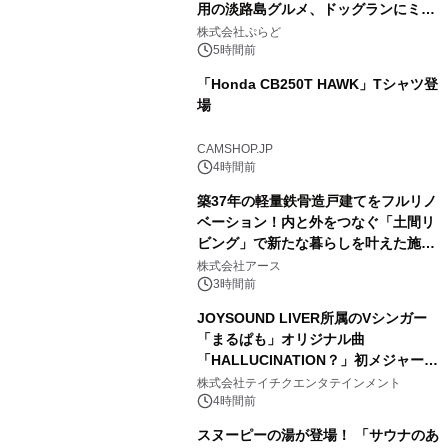
用の淡路島グルメ、ドッグランにミニ
1
プール グランピングとトレーラーハウ
株式会社ぷらど
スの2施設で
5時間前
「Honda CB250T HAWK」Tシャツ登
場
2
CAMSHOP.JP
4時間前
築37年の軽量鉄骨造戸建てをフルリノ
ベーション！内と外をつなぐ「土間リ
ビング」で新たな暮らしを叶えた施工
3
事例を株式会社アースが公開
株式会社アース
3時間前
JOYSOUND LIVER所属のVシンガー
「まるぱも」オリジナル曲
「HALLUCINATION？」初メジャー配
4
信リリース決定！
株式会社テイチクエンタテインメント
4時間前
スヌーピーの湯が登場！ 「サウナのあ