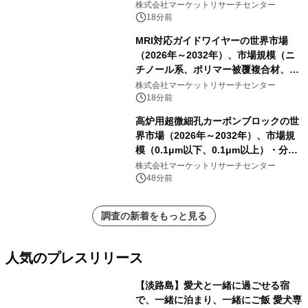
ートを発表
株式会社マーケットリサーチセンター
18分前
MRI対応ガイドワイヤーの世界市場
（2026年～2032年）、市場規模（ニ
チノール系、ポリマー被覆複合材、そ
の他）・分析レポートを発表
株式会社マーケットリサーチセンター
18分前
高炉用超微細孔カーボンブロックの世
界市場（2026年～2032年）、市場規
模（0.1μm以下、0.1μm以上）・分析
レポートを発表
株式会社マーケットリサーチセンター
48分前
調査の新着をもっと見る
人気のプレスリリース
【淡路島】愛犬と一緒に過ごせる宿
で、一緒に泊まり、一緒にご飯 愛犬専