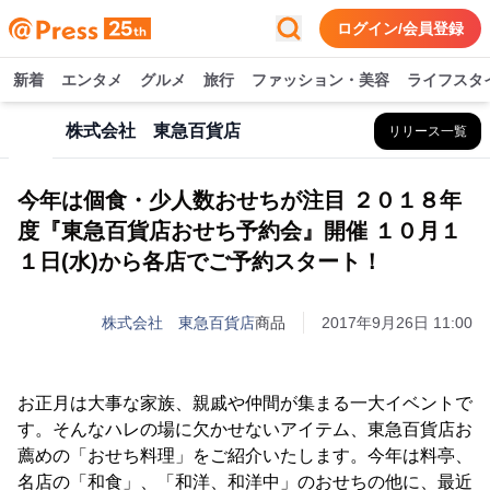
ログイン/会員登録
新着
エンタメ
グルメ
旅行
ファッション・美容
ライフスタ
株式会社 東急百貨店
リリース一覧
今年は個食・少人数おせちが注目 ２０１８年
度『東急百貨店おせち予約会』開催 １０月１
１日(水)から各店でご予約スタート！
株式会社 東急百貨店
商品
2017年9月26日 11:00
お正月は大事な家族、親戚や仲間が集まる一大イベントで
す。そんなハレの場に欠かせないアイテム、東急百貨店お
薦めの「おせち料理」をご紹介いたします。今年は料亭、
名店の「和食」、「和洋、和洋中」のおせちの他に、最近