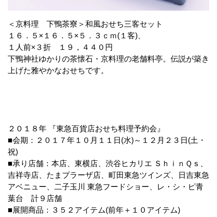
＜京料理 下鴨茶寮＞和風おせち三客セット
１６．５×１６．５×５．３ｃｍ(１客)、
１人前×３折 １９，４４０円
下鴨神社ゆかりの茶懐石・京料理の老舗料亭。伝説が築き
上げた雅やかなおせちです。
２０１８年 『東急百貨店おせち料理予約会』
■会期：２０１７年１０月１１日(水)～１２月２３日(土・
祝)
■承り店舗：本店、東横店、渋谷ヒカリエ ＳｈｉｎＱｓ、
吉祥寺店、たまプラーザ店、町田東急ツインズ、日吉東急
アベニュー、二子玉川 東急フードショー、レ・シ・ピ青
葉台 計９店舗
■展開商品：３５２アイテム(前年＋１０アイテム)