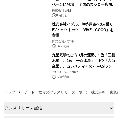
ペーンに登場 全国のスシロー店舗で
4
GR 4車種の FUNBOO(ミニカー)付き
株式会社JAM
メニューが展開されます
8時間前
株式会社バブル、伊勢原市へ3人乗り
EVトゥクトゥク 「VIVEL COCO」を
寄贈
5
株式会社バブル
14時間前
九星気学で占う8月の運勢、3位「三碧
木星」、2位「一白水星」、1位「六白
金星」。占いメディアのziredがランキ
6
ングを発表
占いメディア zired
17時間前
トップ
フード・飲食のプレスリリース一覧
株式会社 東急
プレスリリース配信