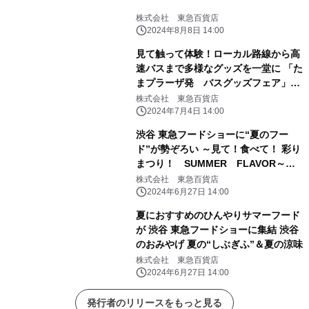
株式会社 東急百貨店
2024年8月8日 14:00
見て触って体験！ローカル路線から高
速バスまで多様なグッズを一堂に 「た
まプラーザ発 バスグッズフェア」を
開催
株式会社 東急百貨店
2024年7月4日 14:00
渋谷 東急フードショーに“夏のフー
ド”が勢ぞろい ～見て！食べて！ 彩り
まつり！ SUMMER FLAVOR～
「Foodshow Special Week」開催
株式会社 東急百貨店
2024年6月27日 14:00
夏におすすめのひんやりサマーフード
が 渋谷 東急フードショーに集結 渋谷
のおみやげ 夏の“しぶぎふ”＆夏の涼味
株式会社 東急百貨店
2024年6月27日 14:00
発行者のリリースをもっと見る