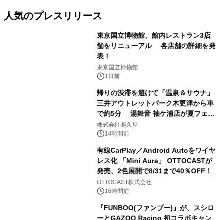
人気のプレスリリース
東京国立博物館、館内レストラン3店
舗をリニューアル 各店舗の詳細を発
表！
1
東京国立博物館
1日前
帰りの渋滞を避けて「温泉＆サウナ」
三井アウトレットパーク木更津から車
で約5分 湯舞音 袖ケ浦店が夏フェア
2
メニューを提供
株式会社楽久屋
14時間前
有線CarPlay／Android Autoをワイヤ
レス化 「Mini Aura」 OTTOCASTが
発売、2色展開で8/31まで40％OFF！
3
OTTOCAST株式会社
16時間前
『FUNBOO(ファンブー)』が、スシロ
ーとGAZOO Racing 初コラボキャン