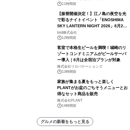
11時間前
【振替開催決定！】江ノ島の夜空を光
で彩るナイトイベント「ENOSHIMA
SKY LANTERN NIGHT 2026」8月22
日(土)振替開催＆受付スタート！
biid株式会社
12時間前
客室で本格生ビールを満喫！城崎のリ
ゾートコンドミニアムがビールサーバ
ー導入｜8月は全宿泊プランが対象
株式会社リロバケーションズ
13時間前
家族が集まる夏をもっと楽しく
PLANTがお盆のごちそうメニューとお
得なセット商品を販売
株式会社PLANT
14時間前
グルメの新着をもっと見る