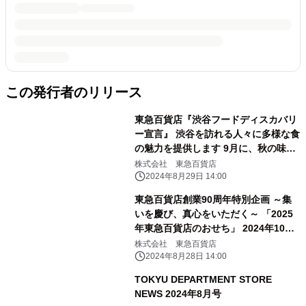
この発行者のリリース
東急百貨店『渋谷フードディスカバリ
ー宣言』 渋谷を訪れる人々に多様な食
の魅力を提供します 9月に、秋の味覚
を取り揃えた「SHIBUYA FOOD
株式会社 東急百貨店
DUNGEON」を開催！
2024年8月29日 14:00
東急百貨店創業90周年特別企画 ～集
いを慶び、真心をいただく～ 「2025
年東急百貨店のおせち」 2024年10月1
日（火）から承り開始
株式会社 東急百貨店
2024年8月28日 14:00
TOKYU DEPARTMENT STORE
NEWS 2024年8月号