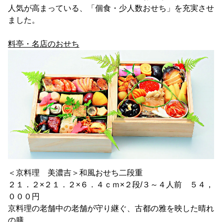
人気が高まっている、「個食・少人数おせち」を充実させ
ました。
料亭・名店のおせち
＜京料理 美濃吉＞和風おせち二段重
２１．２×２１．２×６．４ｃｍ×２段/３～４人前 ５４，
０００円
京料理の老舗中の老舗が守り継ぐ、古都の雅を映した晴れ
の膳。