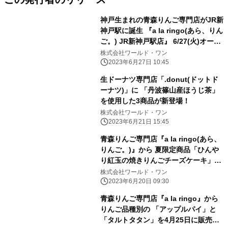
神戸生まれの青森りんご専門店がJR新
神戸駅に誕生 『a la ringo(あら、りん
ご。) JR新神戸駅店』 6/27(火)オープ
ン！
株式会社ワールド・ワン
2023年6月27日 10:45
生ドーナツ専門店「.donut(ドットド
ーナツ)」に 「丹波篠山産ほうじ茶」
を使用した3商品が新登場！
株式会社ワールド・ワン
2023年6月21日 15:45
青森りんご専門店『a la ringo(あら、
りんご。)』から 夏限定商品「ひんや
り紅玉の焼きりんごチーズケーキ」を
販売
株式会社ワールド・ワン
2023年6月20日 09:30
青森りんご専門店『a la ringo』から
りんご品種別の 「アップルパイ」と
「タルトタタン」を4月25日に販売開