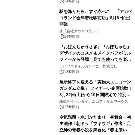
14時間前
駅を降りたら、すぐ赤べこ 「アカベ
コランド会津若松駅前店」8月8日(土)
開業
3
株式会社アカベコランド
14時間前
『おぱんちゅうさぎ』『んぽちゃむ』
デザインのコスメ＆メイクパフがミル
フィーから登場！見ても使っても楽し
4
い、ポップでキュートなコレクショ
ライフスタイルカンパニー株式会社
ン。
18時間前
展示終了を迎える「実物大ユニコーン
ガンダム立像」 フィナーレ企画始動！
8月22日(土)から10日間限定で 特別映
5
像『UNICORN GUNDAM Statue ―
株式会社バンダイナムコフィルムワークス
BEYOND POSSIBILITY ―』を上映！
17時間前
空気階段・水川かたまり 初舞台・初
主演作！朝ドラ『ブギウギ』作者・足
立紳の青春小説を舞台化『春よ来い、
6