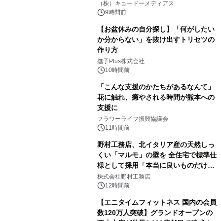
マジで来い』キービジュアル解禁！
（株）キョードーメディアス
9時間前
【お盆休みの自分探し】「何がしたい
か分からない」を抜け出すトリセツの
作り方
撫子Plus株式会社
10時間前
「こんな支援のかたちがあるなんて」
花に触れ、癒やされる時間が熊本への
支援に
フラワーライフ振興協議会
11時間前
野村工務店、北イタリア産の天然しっ
くい「マルモ」の壁を 全住宅で標準仕
様として採用「本当に良いものだけに
こだわる」
株式会社野村工務店
12時間前
【エニタイムフィットネス 国内の会員
数120万人突破】グランドオープンの