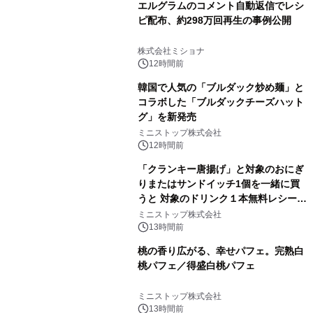
エルグラムのコメント自動返信でレシ
ピ配布、約298万回再生の事例公開
株式会社ミショナ
12時間前
韓国で人気の「ブルダック炒め麺」と
コラボした「ブルダックチーズハット
グ」を新発売
ミニストップ株式会社
12時間前
「クランキー唐揚げ」と対象のおにぎ
りまたはサンドイッチ1個を一緒に買
うと 対象のドリンク１本無料レシート
クーポンもらえる！※1
ミニストップ株式会社
13時間前
桃の香り広がる、幸せパフェ。完熟白
桃パフェ／得盛白桃パフェ
ミニストップ株式会社
13時間前