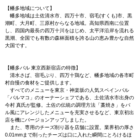
【幡多地域について】
幡多地域は土佐清水市、四万十市、宿毛(すくも)市、黒
潮町、大月町、三原村からなる地域。高知県西南に位置
し、四国内最長の四万十川をはじめ、太平洋沿岸を流れる
黒潮、全国でも有数の森林面積を誇る山の恵み豊かな自然
大国です。
【幡多バル 東京西新宿店の特徴】
清水さば、宿毛ぶり、四万十鶏など、幡多地域の各市町
村自慢の食材をご提供します。
すべてのメニューを東京・神楽坂の人気スペインバル
「バルマコ」のオーナーシェフである、土佐清水市出身の
今村 真氏が監修。土佐の伝統の調理方法「藁焼き」をバ
ル風にアレンジしたメニューを充実させるなど、東京初出
店を機にバージョンアップしました。
また、専用のチーズ削り器を店舗に設置。業界初の厚さ
0.01mmまで削ったチーズは口に入れた瞬間にとろけるほ