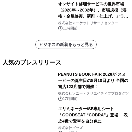
オンサイト修理サービスの世界市場
（2026年～2032年）、市場規模（溶
接・金属修復、研削・仕上げ、アライ
メント、その他）・分析レポートを発
株式会社マーケットリサーチセンター
表
11時間前
ビジネスの新着をもっと見る
人気のプレスリリース
PEANUTS BOOK FAIR 2026が スヌ
ーピーの誕生日の8月10日より 全国の
書店123店舗で開催！
1
株式会社ソニー・クリエイティブプロダクツ
17時間前
エリミネーター/SE専用シート
「GOODSEAT “COBRA”」登場 表
皮4種で愛車を自分色に
2
株式会社グッズ