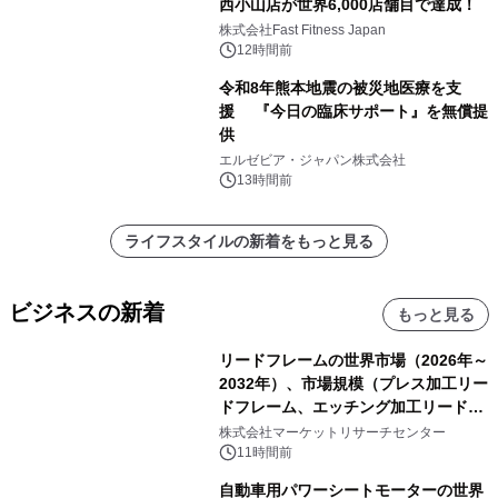
西小山店が世界6,000店舗目で達成！
株式会社Fast Fitness Japan
12時間前
令和8年熊本地震の被災地医療を支
援 『今日の臨床サポート』を無償提
供
エルゼビア・ジャパン株式会社
13時間前
ライフスタイルの新着をもっと見る
ビジネスの新着
もっと見る
リードフレームの世界市場（2026年～
2032年）、市場規模（プレス加工リー
ドフレーム、エッチング加工リードフ
レーム）・分析レポートを発表
株式会社マーケットリサーチセンター
11時間前
自動車用パワーシートモーターの世界