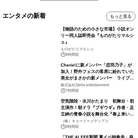
エンタメの新着
もっと見る
【物語のための小さな市場】小説オン
リー同人誌即売会『ものがたりマルシ
ェ』
ものがたりマルシェ
6時間前
Cherie!に新メンバー「恋羽乃子」が
加入！野外フェスの客席に紛れていた
美女がまさかの新メンバー ライブ中
のサプライズ発表に会場騒然
株式会社Stella entertainment
7時間前
空気階段・水川かたまり 初舞台・初
主演作！朝ドラ『ブギウギ』作者・足
立紳の青春小説を舞台化『春よ来い、
マジで来い』キービジュアル解禁！
（株）キョードーメディアス
9時間前
「THE ALFEE新聞 夏イベ特集号」発