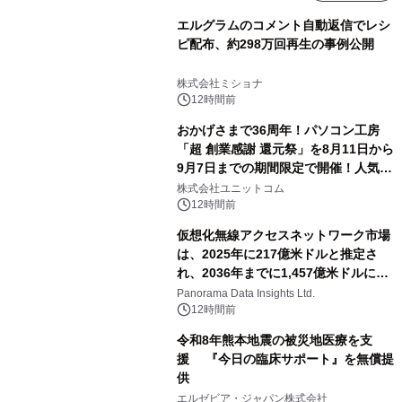
エルグラムのコメント自動返信でレシ
ピ配布、約298万回再生の事例公開
株式会社ミショナ
12時間前
おかげさまで36周年！パソコン工房
「超 創業感謝 還元祭」を8月11日から
9月7日までの期間限定で開催！人気の
ゲーミングPCや高性能ノートPCなど
株式会社ユニットコム
対象iiyama PCのご購入で最大3万円分
12時間前
相当を還元
仮想化無線アクセスネットワーク市場
は、2025年に217億米ドルと推定さ
れ、2036年までに1,457億米ドルに達
すると予測されており、予測期間
Panorama Data Insights Ltd.
（2026年～2036年）
12時間前
令和8年熊本地震の被災地医療を支
援 『今日の臨床サポート』を無償提
供
エルゼビア・ジャパン株式会社