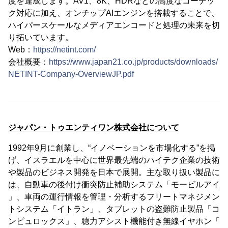
度を達成します。AV1、8K、HDRなどの高度なコーデッ
ク対応に加え、オンチップAIエンジンを搭載することで、
ハイパースケールなメディアエンコードと処理の未来を切
り拓いています。
Web：
https://netint.com/
会社概要：
https://www.japan21.co.jp/products/downloads/
NETINT-Company-OverviewJP.pdf
ジャパン・トゥエンティワン株式会社について
1992年9月に創業し、“イノベーションを市場化する”を掲
げ、イスラエルを中心に世界最先端のハイテク企業の技術
や製品のビジネス開発を日本で展開。主な取り扱い製品に
は、自動車の後付け衝突防止補助システム「モービルアイ
」、車両の運行情報を管理・分析するフリートマネジメン
トシステム「イトラン」、タブレットの盗難防止製品「コ
ンピュロックス」、聴力アシスト機能付き無線イヤホン「