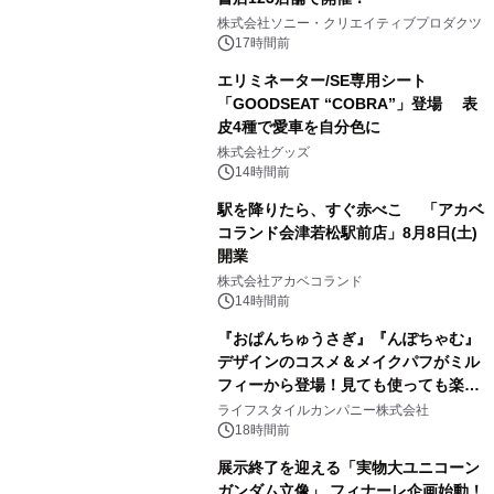
1
株式会社ソニー・クリエイティブプロダクツ
17時間前
エリミネーター/SE専用シート
「GOODSEAT “COBRA”」登場 表
皮4種で愛車を自分色に
2
株式会社グッズ
14時間前
駅を降りたら、すぐ赤べこ 「アカベ
コランド会津若松駅前店」8月8日(土)
開業
3
株式会社アカベコランド
14時間前
『おぱんちゅうさぎ』『んぽちゃむ』
デザインのコスメ＆メイクパフがミル
フィーから登場！見ても使っても楽し
4
い、ポップでキュートなコレクショ
ライフスタイルカンパニー株式会社
ン。
18時間前
展示終了を迎える「実物大ユニコーン
ガンダム立像」 フィナーレ企画始動！