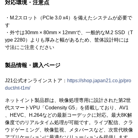
対応環境・注意点
・M.2スロット（PCIe 3.0 x4）を備えたシステムが必要で
す
・外寸は30mm × 80mm × 12mmで、一般的なM.2 SSD（T
ype 2280）よりも厚みと幅があるため、筐体設計時には
寸法にご注意ください
製品情報・購入ページ
J21公式オンラインストア：
https://shop.japan21.co.jp/pro
duct/nt-t1m/
ネットイント製品群は、映像処理専用に設計された第2世
代スマートVPU「Codensity G5」を搭載しており、AV1
、HEVC、H.264などの最新コーデックに対応。最大8K解
像度でのリアルタイム処理が可能です。ライブ配信、クラ
ウドゲーミング、映像監視、メタバースなど、次世代映像
アプリケーションに最適なソリューションを提供します。