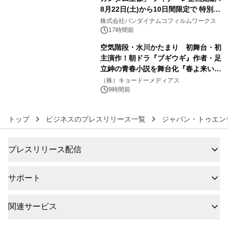
8月22日(土)から10日間限定で 特別映
5
像『UNICORN GUNDAM Statue ―
株式会社バンダイナムコフィルムワークス
BEYOND POSSIBILITY ―』を上映！
17時間前
空気階段・水川かたまり 初舞台・初
主演作！朝ドラ『ブギウギ』作者・足
立紳の青春小説を舞台化『春よ来い、
6
マジで来い』キービジュアル解禁！
（株）キョードーメディアス
9時間前
トップ
ビジネスのプレスリリース一覧
ジャパン・トゥエン
プレスリリース配信
サポート
関連サービス