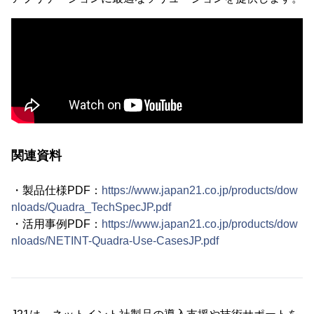
関連資料
・製品仕様PDF：
https://www.japan21.co.jp/products/dow
nloads/Quadra_TechSpecJP.pdf
・活用事例PDF：
https://www.japan21.co.jp/products/dow
nloads/NETINT-Quadra-Use-CasesJP.pdf