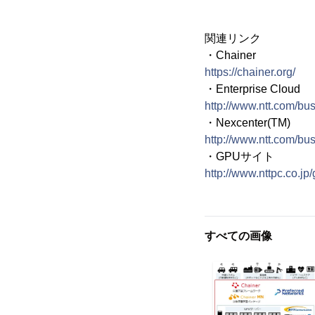
関連リンク
・Chainer
https://chainer.org/
・Enterprise Cloud
http://www.ntt.com/bus
・Nexcenter(TM)
http://www.ntt.com/bus
・GPUサイト
http://www.nttpc.co.jp
すべての画像