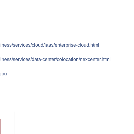
iness/services/cloud/iaas/enterprise-cloud.html
iness/services/data-center/colocation/nexcenter.html
/gpu