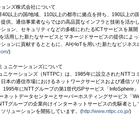
ションズ株式会社について
界40以上の国/地域、110以上の都市に拠点を持ち、190以上の
を提供。通信事業者ならではの高品質なインフラと技術を活か
ション、セキュリティなどの多岐にわたるICTサービスを展
fined技術を活用した新たなサービスとマネージドサービスの提供に
ションに貢献するとともに、AIやIoTを用いた新たなビジネ
.com/
)
コミュニケーションズについて
ュニケーションズ（NTTPC）は、1985年に設立されたNTT
、日本の通信市場におけるネットワークサービスおよび通信ソ
1995年にNTTグループの第1世代ISPサービス「InfoSphere
ーネットデータセンターとサーバーホスティングサービス「Web
、NTTグループの企業向けインターネットサービスの先駆者とし
ソリューションを開拓しています。(
http://www.nttpc.co.jp/
)