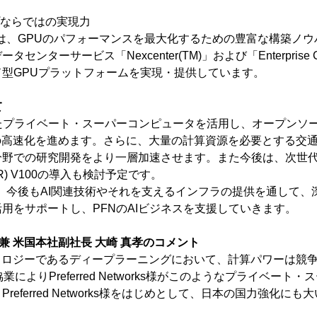
。
ループならではの実現力
プは、GPUのパフォーマンスを最大化するための豊富な構築ノ
センターサービス「Nexcenter(TM)」および「Enterprise
型GPUプラットフォームを実現・提供しています。
て
たプライベート・スーパーコンピュータを活用し、オープンソ
r(R)の高速化を進めます。さらに、大量の計算資源を必要とする
野での研究開発をより一層加速させます。また今後は、次世代GP
la(R) V100の導入も検討予定です。
プは、今後もAI関連技術やそれを支えるインフラの提供を通して
用をサポートし、PFNのAIビジネスを支援していきます。
代表 兼 米国本社副社長 大崎 真孝のコメント
ロジーであるディープラーニングにおいて、計算パワーは競争
業によりPreferred Networks様がこのようなプライベート
referred Networks様をはじめとして、日本の国力強化に