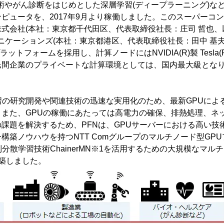
技術やがん診断をはじめとした深層学習(ディープラーニング)な
ピュータを、2017年9月より稼働しました。このスーパーコン
式会社(本社：東京都千代田区、代表取締役社長：庄司 哲也、以下
ュニケーションズ(本社：東京都港区、代表取締役社長：田中 基夫、
ットフォームを採用し、計算ノードにはNVIDIA(R)製 Tesla(R) P
民間企業のプライベートな計算環境としては、国内最大級とな
習の研究開発や関連技術の迅速な実用化のため、最新GPUによ
。また、GPUの稼働にあたっては高電力の確保、排熱処理、ネ
課題を解決するため、PFNは、GPUサーバーにおける高い技
構築ノウハウを持つNTT Comグループのマルチノード型GP
列分散学習技術ChainerMN※1を活用するための大規模なマル
築しました。