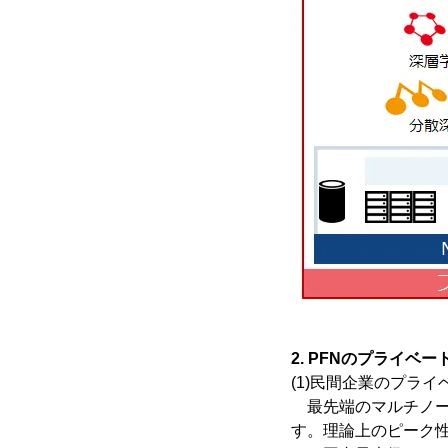
2. PFNのプライ
(1)民間企業のプラ
最先端のマルチノード技術
す。理論上のピーク性