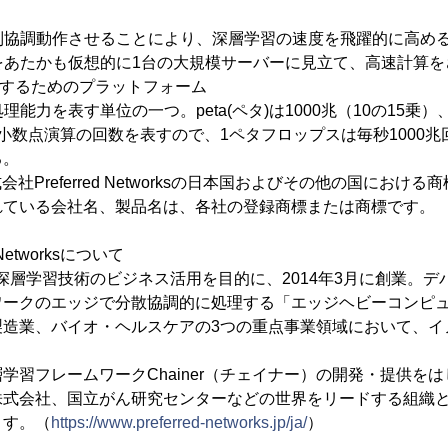
並列協調動作させることにより、深層学習の速度を飛躍的に高め
ーをあたかも仮想的に1台の大規模サーバーに見立て、高速計算を
を活用するためのプラットフォーム
理能力を表す単位の一つ。peta(ペタ)は1000兆（10の15乗）、
小数点演算の回数を表すので、1ペタフロップスは毎秒1000
る。
、株式会社Preferred Networksの日本国およびその他の国にお
れている会社名、製品名は、各社の登録商標または商標です。
Networksについて
た深層学習技術のビジネス活用を目的に、2014年3月に創業。
ワークのエッジで分散協調的に処理する「エッジヘビーコンピ
製造業、バイオ・ヘルスケアの3つの重点事業領域において、イ
学習フレームワークChainer（チェイナー）の開発・提供を
株式会社、国立がん研究センターなどの世界をリードする組織
ます。（
https://www.preferred-networks.jp/ja/
）