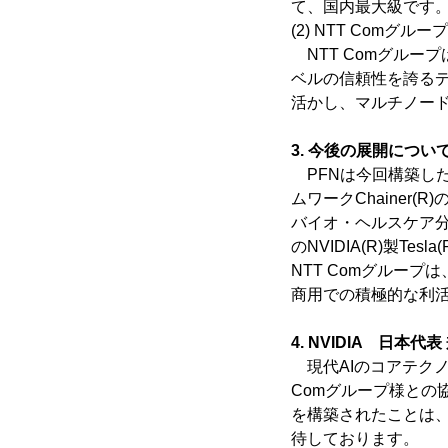
て、国内最大級です
(2) NTT Comグ
NTT Comグルー
ベルの信頼性を誇るデータ
活かし、マルチノード
3. 今後の展開につい
PFNは今回構築し
ムワークChaine
バイオ・ヘルスケア分
のNVIDIA(R)製Tes
NTT Comグルー
商用での積極的な利活
4. NVIDIA 日本
現代AIのコアテクノ
Comグループ様との協
を構築されたことは、P
待しております。