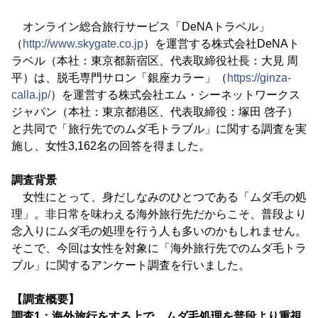
オンライン総合旅行サービス「DeNAトラベル」
（
http://www.skygate.co.jp
）を運営する株式会社DeNAト
ラベル（本社：東京都新宿区、代表取締役社長：大見 周
平）は、脱毛専門サロン「銀座カラー」（
https://ginza-
calla.jp/
）を運営する株式会社エム・シーネットワークス
ジャパン（本社：東京都港区、代表取締役：塚田 啓子）
と共同で「旅行先でのムダ毛トラブル」に関する調査を実
施し、女性3,162名の回答を得ました。
調査背景
女性にとって、身だしなみのひとつである「ムダ毛の処
理」。非日常を味わえる海外旅行先だからこそ、普段より
念入りにムダ毛の処理を行う人も多いのかもしれません。
そこで、今回は女性を対象に「海外旅行先でのムダ毛トラ
ブル」に関するアンケート調査を行いました。
【調査概要】
調査1：海外旅行をする上で、ムダ毛処理を普段より重視