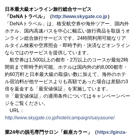
日本最大級オンライン旅行総合サービス
「DeNAトラベル」（
http://www.skygate.co.jp
）
「DeNAトラベル」は、格安航空券や海外ツアー、国内外
ホテル、国内高速バスを中心に幅広い旅行商品を取扱うオ
ンライン総合旅行サービスです。24時間利用可能なリア
ルタイム検索や空席照会・即時予約・決済などオンライン
ならではのサービスを提供しています。
航空券は1,500以上の都市・2万以上のコースが最短2時
間前まで即時予約可能。ホテルは国内外の約8,000都市・
約60万軒と日本最大級の取扱い数に加えて、海外のホテ
ル宿泊料が他サービスよりも高額であった場合は差額の3
倍を返金する「最安値保証」を実施しています。
※「最安値保証」の適用条件についてはキャンペーンペー
ジをご覧ください。
URL：
http://www.skygate.co.jp/hotel/campaign/saiyasune/
業24年の脱毛専門サロン「銀座カラー」（
https://ginza-