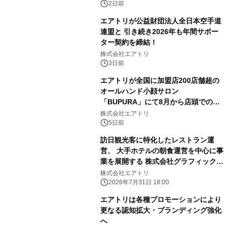
2日前
エアトリが公益財団法人全日本空手道
連盟と 引き続き2026年も年間サポー
ター契約を締結！
株式会社エアトリ
3日前
エアトリが全国に加盟店200店舗超の
オールハンド小顔サロン
「BUPURA」にて8月から店頭でのプ
レゼント企画を開始！
株式会社エアトリ
5日前
訪日観光客に特化したレストラン運
営、 大手ホテルの朝食運営を中心に事
業を展開する 株式会社グラフィックホ
ールディングスと資本業務提携
株式会社エアトリ
2026年7月31日 18:00
エアトリは各種プロモーションにより
更なる認知拡大・ブランディング強化
へ