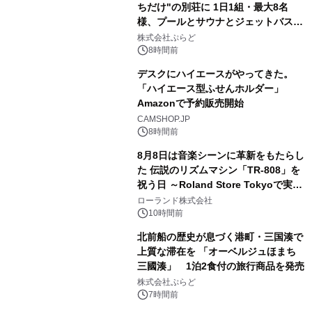
ちだけ"の別荘に 1日1組・最大8名
様、プールとサウナとジェットバス付
3
きで Villa Mon Temps AWAJIの連泊
株式会社ぷらど
素泊りプラン
8時間前
デスクにハイエースがやってきた。
「ハイエース型ふせんホルダー」
Amazonで予約販売開始
4
CAMSHOP.JP
8時間前
8月8日は音楽シーンに革新をもたらし
た 伝説のリズムマシン「TR-808」を
祝う日 ～Roland Store Tokyoで実機
5
を展示しての 記念キャンペーンを開
ローランド株式会社
催 英国ラジオ「NTS」の 特別プログ
10時間前
ラムや、「TR-808」を愛する伝説的
北前船の歴史が息づく港町・三国湊で
アーティストを フィーチャーしたアニ
上質な滞在を 「オーベルジュほまち
メーションを公開～
三國湊」 1泊2食付の旅行商品を発売
6
株式会社ぷらど
7時間前