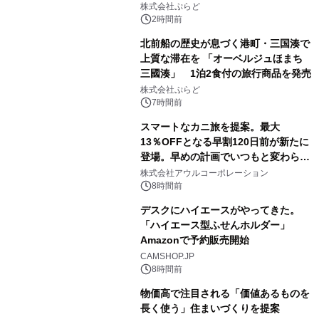
サウナも 「THE BOXY AWAJI」のお
株式会社ぷらど
得な素泊まり連泊プランで
2時間前
北前船の歴史が息づく港町・三国湊で
上質な滞在を 「オーベルジュほまち
三國湊」 1泊2食付の旅行商品を発売
株式会社ぷらど
7時間前
スマートなカニ旅を提案。最大
13％OFFとなる早割120日前が新たに
登場。早めの計画でいつもと変わらぬ
大人の冬旅を。ー夕日ヶ浦温泉「佳松
株式会社アウルコーポレーション
苑 別邸ふうか」ー
8時間前
デスクにハイエースがやってきた。
「ハイエース型ふせんホルダー」
Amazonで予約販売開始
CAMSHOP.JP
8時間前
物価高で注目される「価値あるものを
長く使う」住まいづくりを提案