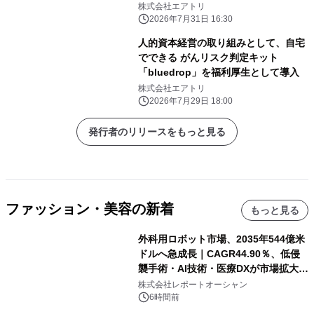
株式会社エアトリ
2026年7月31日 16:30
人的資本経営の取り組みとして、自宅
でできる がんリスク判定キット
「bluedrop」を福利厚生として導入
株式会社エアトリ
2026年7月29日 18:00
発行者のリリースをもっと見る
ファッション・美容の新着
もっと見る
外科用ロボット市場、2035年544億米
ドルへ急成長｜CAGR44.90％、低侵
襲手術・AI技術・医療DXが市場拡大を
牽引
株式会社レポートオーシャン
6時間前