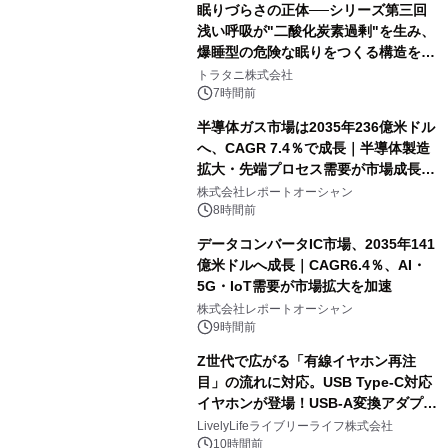
眠りづらさの正体──シリーズ第三回
浅い呼吸が"二酸化炭素過剰"を生み、
爆睡型の危険な眠りをつくる構造を解
説
トラタニ株式会社
7時間前
半導体ガス市場は2035年236億米ドル
へ、CAGR 7.4％で成長｜半導体製造
拡大・先端プロセス需要が市場成長を
加速
株式会社レポートオーシャン
8時間前
データコンバータIC市場、2035年141
億米ドルへ成長｜CAGR6.4％、AI・
5G・IoT需要が市場拡大を加速
株式会社レポートオーシャン
9時間前
Z世代で広がる「有線イヤホン再注
目」の流れに対応。USB Type-C対応
イヤホンが登場！USB-A変換アダプタ
ー付きでスマホからパソコンまで幅広
LivelyLifeライブリーライフ株式会社
く活用可能
10時間前