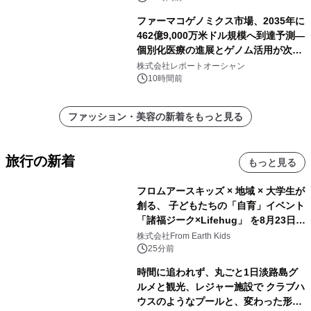
ファーマコゲノミクス市場、2035年に
462億9,000万米ドル規模へ到達予測―
個別化医療の進展とゲノム活用が次世
代ヘルスケア投資を加速
株式会社レポートオーシャン
10時間前
ファッション・美容の新着をもっと見る
旅行の新着
もっと見る
フロムアースキッズ × 地域 × 大学生が
創る、 子どもたちの「自育」イベント
「諸福ジーク×Lifehug」 を8月23日
(日)開催
株式会社From Earth Kids
25分前
時間に追われず、丸ごと1日淡路島グ
ルメと観光、レジャー施設で クラブハ
ウスのようなプールと、変わった形の