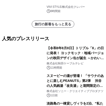
VIVI STYLE/株式会社クレバー
8時間前
旅行の新着をもっと見る
人気のプレスリリース
【令和8年8月8日】トリプル「8」の日
に発表！ ヨックモック・地域バージョ
ンの秋田デザイン缶が誕生 ～かわいい
1
秋田犬の子犬と秋田の四季と名所を巡
株式会社秋田ケーブルテレビ
るパッケージ～ 9月1日(火)秋田県内で
11時間前
販売開始
スヌーピーの湯が登場！ 「サウナのあ
とに楽しむPEANUTS」第2弾 渋谷
の人気銭湯「改良湯」と期間限定のコ
2
ラボレーション サウナイキタイコラ
株式会社ソニー・クリエイティブプロダクツ
ボグッズも発売決定！
1日前
淡路島の一棟貸しヴィラを2泊、"私た