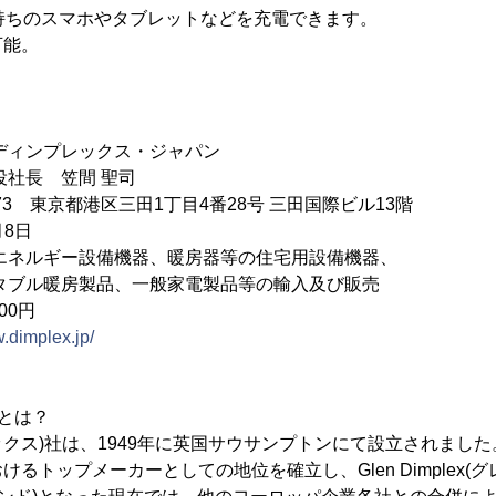
持ちのスマホやタブレットなどを充電できます。
可能。
ディンプレックス・ジャパン
役社長 笠間 聖司
073 東京都港区三田1丁目4番28号 三田国際ビル13階
月8日
エネルギー設備機器、暖房器等の住宅用設備機器、
房製品、一般家電製品等の輸入及び販売
000円
w.dimplex.jp/
とは？
プレックス)社は、1949年に英国サウサンプトンにて設立されまし
るトップメーカーとしての地位を確立し、Glen Dimplex(