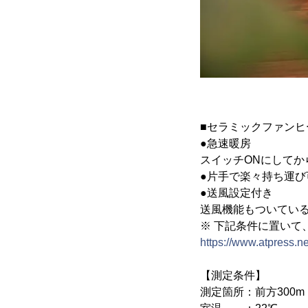
■セラミックファンヒ
●急速暖房
スイッチONにしてか
●片手で楽々持ち運
●送風設定付き
送風機能もついてい
※ 下記条件に置いて
https://www.atpress.
【測定条件】
測定箇所：前方300m