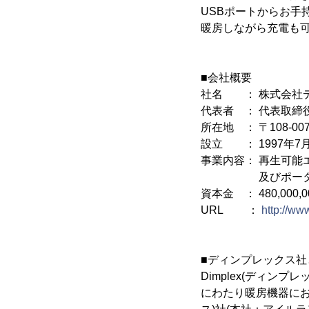
USBポートからお手
暖房しながら充電も
■会社概要
社名 ： 株式会社
代表者 ： 代表取締
所在地 ： 〒108-0
設立 ： 1997年7
事業内容： 再生可能
及びポータブル暖
資本金 ： 480,000,
URL ：
http://ww
■ディンプレックス社
Dimplex(ディン
にわたり暖房機器におけ