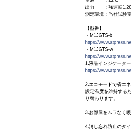
室温 ：22℃
出力 ：強運転1,20
測定環境：当社試験
【型番】
・M1JGTS-b
https://www.atpress.
・M1JGTS-w
https://www.atpress.
1.液晶インジケータ
https://www.atpress.
2.エコモードで省エ
設定温度を維持するために
り替わります。
3.お部屋をムラなく
4.消し忘れ防止のタ