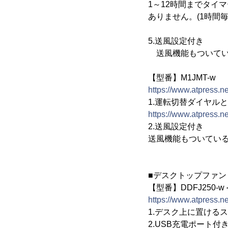
1～12時間までタイ
ありません。(1時間毎
5.送風設定付き
送風機能もついてい
【型番】M1JMT-w
https://www.atpress.
1.運転切替ダイヤル
https://www.atpress.
2.送風設定付き
送風機能もついてい
■デスクトップファン
【型番】DDFJ250-w
https://www.atpress.
1.デスク上に置ける
2.USB充電ポート付