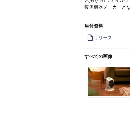
ス)社(本社：アイル
暖房機器メーカーと
添付資料
リリース
すべての画像