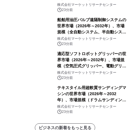
グリッド、独立型マイクログリッ
株式会社マーケットリサーチセンター
ド）・分析レポートを発表
23分前
船舶用油圧バルブ遠隔制御システムの
世界市場（2026年～2032年）、市場
規模（全自動システム、半自動システ
ム）・分析レポートを発表
株式会社マーケットリサーチセンター
23分前
適応型ソフトロボットグリッパーの世
界市場（2026年～2032年）、市場規
模（空気圧式グリッパー、電動グリッ
パー）・分析レポートを発表
株式会社マーケットリサーチセンター
23分前
テキスタイル用超軟質サンディングマ
シンの世界市場（2026年～2032
年）、市場規模（ドラムサンディング
マシン、ジェットサンディングマシ
株式会社マーケットリサーチセンター
ン、ローラーサンディングマシン、そ
23分前
の他）・分析レポートを発表
ビジネスの新着をもっと見る