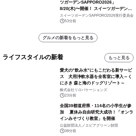
ツガーデンSAPPORO2026」
8/20(木)〜開催！ スイーツガーデン史
上最多50種のコラボケーキが集結／前
スイーツガーデンSAPPORO2026実行委員会
日8/19(水)メディア試食会も初開催
53分前
グルメの新着をもっと見る
ライフスタイルの新着
もっと見る
愛犬の"飲み水"にもこだわる新サービ
ス 犬用浄軟水器を全客室に導入～く
にさき 森と海のドッグリゾート～
株式会社リロバケーションズ
23分前
全国39都道府県・114名の小学生が参
加 夏休み自由研究大成功！「オンラ
インみそづくり教室」を開催
公益財団法人ノエビアグリーン財団
38分前