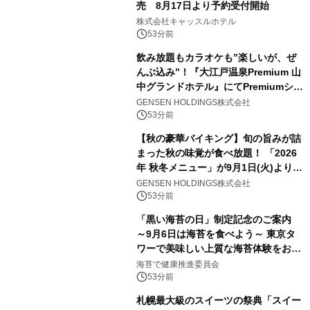
売 8月17日より予約受付開始
株式会社キャッスルホテル
53分前
飲み放題もカラオケも”楽しいが、ぜ
んぶ込み”！『大江戸温泉Premium 山
中グランドホテル』にてPremiumシリ
ーズ初のオールインクルーシブ導入
GENSEN HOLDINGS株式会社
53分前
【秋の豪華バイキング】旬の旨みが詰
まった秋の味覚が食べ放題！ 「2026
年 秋冬メニュー」が9月1日(火)より提
供スタート
GENSEN HOLDINGS株式会社
53分前
「黒い海苔の日」制定記念のご案内
～9月6日は海苔を食べよう～ 東京タ
ワーで美味しい上質な海苔体験をお届
けします！
海苔で健康推進委員会
53分前
札幌最大級のスイーツの祭典「スイー