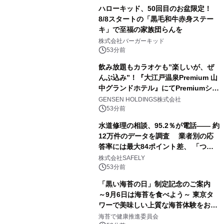
ハローキッド、50回目のお盆限定！
8/8スタートの「黒毛和牛赤身ステー
キ」で至福の家族団らんを
株式会社バーガーキッド
53分前
飲み放題もカラオケも”楽しいが、ぜ
んぶ込み”！『大江戸温泉Premium 山
中グランドホテル』にてPremiumシリ
ーズ初のオールインクルーシブ導入
GENSEN HOLDINGS株式会社
53分前
水道修理の相談、95.2％が電話―― 約
12万件のデータを調査 業者別の応
答率には最大84ポイント差、 「つな
がりやすさ」も選定基準に
株式会社SAFELY
53分前
「黒い海苔の日」制定記念のご案内
～9月6日は海苔を食べよう～ 東京タ
ワーで美味しい上質な海苔体験をお届
けします！
海苔で健康推進委員会