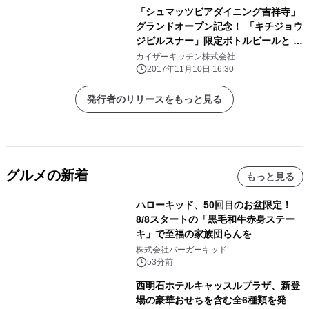
「シュマッツビアダイニング吉祥寺」
グランドオープン記念！ 「キチジョウ
ジピルスナー」限定ボトルビールと ミ
ニビアグラスをプレゼント！
カイザーキッチン株式会社
2017年11月10日 16:30
発行者のリリースをもっと見る
グルメの新着
もっと見る
ハローキッド、50回目のお盆限定！
8/8スタートの「黒毛和牛赤身ステー
キ」で至福の家族団らんを
株式会社バーガーキッド
53分前
西明石ホテルキャッスルプラザ、新登
場の豪華おせちを含む全6種類を発