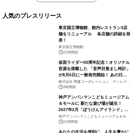
人気のプレスリリース
東京国立博物館、館内レストラン3店
舗をリニューアル 各店舗の詳細を発
表！
1
東京国立博物館
21時間前
仮面ライダー55周年記念！オリジナル
音源を搭載した 「音声目覚まし時計」
が8月6日に一般発売開始！ あの日の
2
大興奮が今甦る
株式会社 秀建コーポレーション ディレクト
アートギャラリー
3時間前
神戸アンパンマンこどもミュージアム
＆モールに 新たな遊び場が誕生！
2027年2月「ぼうけんアイランド」が
3
オープン
神戸アンパンマンこどもミュージアム＆モー
ル
21時間前
あなたの生活を便利に、人生を豊かに