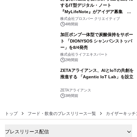
するIT型デジタル・ノート
『MyLifeNote』がアイデア募集 優
4
秀賞100名に1年間無償試用
株式会社プロスパー クリエイティブ
4時間前
加圧ポンプ一体型で炭酸保持をサポー
ト 「DIONYSOS シャンパンストッパ
ー」を8/4発売
5
株式会社ライフエキスパート
2時間前
ZETAアライアンス、AIとIoTの共創を
推進する 「Agentic IoT Lab」を設立
6
ZETAアライアンス
3時間前
トップ
フード・飲食のプレスリリース一覧
カイザーキッ
プレスリリース配信