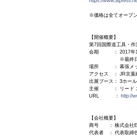
https://www.atpress.
※価格は全てオープ
【開催概要】
第7回国際道工具・作
会期 ： 2017年10月
※最終日の13日(
場所 ： 幕張メッ
アクセス ： JR京
出展ブース： 3ホール 
主催 ： リード エ
URL ：
http://
【会社概要】
商号 ： 株式会社EXI
代表者 ： 代表取締