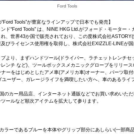
Ford Tools
Ford Tools”が豊富なラインアップで日本でも発売】
“Ford Tools” は、NINE HKG Ltd.がフォード・モー
れ、世界43か国で販売されており、この度株式会社ASTORY(
及びライセンス使用権を取得し、株式会社EXIZZLE-LINEが
ップより、まずハンドツール(ドライバー、ラチェットレンチセ
レンチ など)、ツールボックスメカニックグローブをリリース
オーナーをはじめとしたアメ車(アメリカ車)オーナー、パーツ取
I.Yユーザー、ガレージライフを満喫したい方へ、車のあるライ
の商品は全国のカー用品店、インターネット通販などでお買い求めいた
ーツールなど順次アイテムを拡大して参ります。
レートカラーであるブルーを本体やグリップ部分にあしらい(一部商