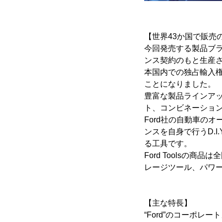
【世界43か国で販売の“
今回発売する製品ブランド
ンス契約のもと生産さ
本国内での独占輸入権
ことになりました。
豊富な製品ラインア
ト、コンビネーション
Ford社の自動車の
ンスを自身で行うD.
る工具です。
Ford Tools
レージツール、パワ
【主な特長】
“Ford”のコーポ