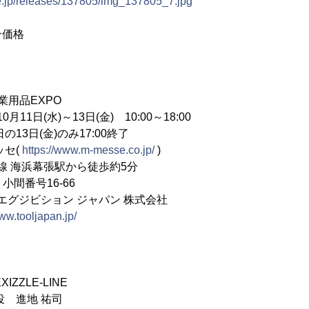
ne.jp/releases/137805/img_137805_7.jpg
ン価格
業用品EXPO
11日(水)～13日(金) 10:00～18:00
金)のみ17:00終了
セ(
https://www.m-messe.co.jp/
)
葉線 海浜幕張駅から徒歩約5分
小間番号16-66
グジビション ジャパン 株式会社
www.tooljapan.jp/
ZZLE-LINE
役 進地 祐司