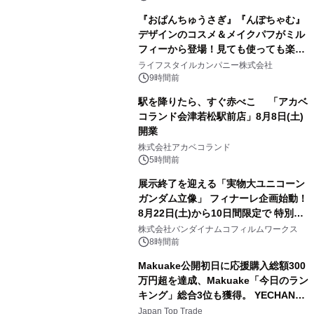
『おぱんちゅうさぎ』『んぽちゃむ』
デザインのコスメ＆メイクパフがミル
フィーから登場！見ても使っても楽し
3
い、ポップでキュートなコレクショ
ライフスタイルカンパニー株式会社
ン。
9時間前
駅を降りたら、すぐ赤べこ 「アカベ
コランド会津若松駅前店」8月8日(土)
開業
4
株式会社アカベコランド
5時間前
展示終了を迎える「実物大ユニコーン
ガンダム立像」 フィナーレ企画始動！
8月22日(土)から10日間限定で 特別映
5
像『UNICORN GUNDAM Statue ―
株式会社バンダイナムコフィルムワークス
BEYOND POSSIBILITY ―』を上映！
8時間前
Makuake公開初日に応援購入総額300
万円超を達成、Makuake「今日のラン
キング」総合3位も獲得。 YECHAN音
6
浴シンギングボウル第2弾の大型サイ
Japan Top Trade