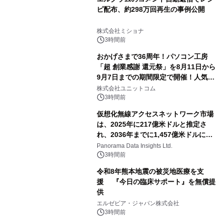
ピ配布、約298万回再生の事例公開
株式会社ミショナ
3時間前
おかげさまで36周年！パソコン工房
「超 創業感謝 還元祭」を8月11日から
9月7日までの期間限定で開催！人気の
ゲーミングPCや高性能ノートPCなど
株式会社ユニットコム
対象iiyama PCのご購入で最大3万円分
3時間前
相当を還元
仮想化無線アクセスネットワーク市場
は、2025年に217億米ドルと推定さ
れ、2036年までに1,457億米ドルに達
すると予測されており、予測期間
Panorama Data Insights Ltd.
（2026年～2036年）
3時間前
令和8年熊本地震の被災地医療を支
援 『今日の臨床サポート』を無償提
供
エルゼビア・ジャパン株式会社
3時間前