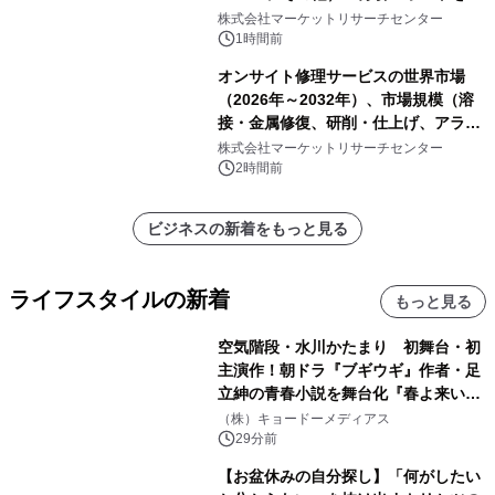
表
株式会社マーケットリサーチセンター
1時間前
オンサイト修理サービスの世界市場
（2026年～2032年）、市場規模（溶
接・金属修復、研削・仕上げ、アライ
メント、その他）・分析レポートを発
株式会社マーケットリサーチセンター
表
2時間前
ビジネスの新着をもっと見る
ライフスタイルの新着
もっと見る
空気階段・水川かたまり 初舞台・初
主演作！朝ドラ『ブギウギ』作者・足
立紳の青春小説を舞台化『春よ来い、
マジで来い』キービジュアル解禁！
（株）キョードーメディアス
29分前
【お盆休みの自分探し】「何がしたい