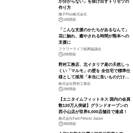
か分からない」を抜け出すトリセツの
作り方
撫子Plus株式会社
1時間前
「こんな支援のかたちがあるなんて」
花に触れ、癒やされる時間が熊本への
支援に
フラワーライフ振興協議会
2時間前
野村工務店、北イタリア産の天然しっ
くい「マルモ」の壁を 全住宅で標準仕
様として採用「本当に良いものだけに
こだわる」
株式会社野村工務店
2時間前
【エニタイムフィットネス 国内の会員
数120万人突破】グランドオープンの
西小山店が世界6,000店舗目で達成！
株式会社Fast Fitness Japan
3時間前