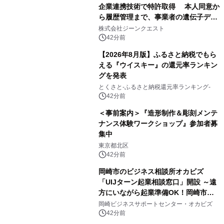
企業連携技術で特許取得 本人同意か
ら履歴管理まで、事業者の遺伝子デー
タ活用を支援
株式会社ジーンクエスト
42分前
【2026年8月版】ふるさと納税でもら
える『ウイスキー』の還元率ランキン
グを発表
とくさと-ふるさと納税還元率ランキング-
42分前
＜事前案内＞『造形制作＆彫刻メンテ
ナンス体験ワークショップ』参加者募
集中
東京都北区
42分前
岡崎市のビジネス相談所オカビズ
「UIJターン起業相談窓口」開設 ～遠
方にいながら起業準備OK！岡崎市を
挑戦者があつまるまちに～
岡崎ビジネスサポートセンター・オカビズ
42分前