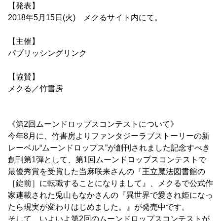
【発表】
2018年5月15日(火) メクるサイト内にて。
【主催】
パブリッシングリンク
【協賛】
メクる／竹書房
《第2回ムーンドロップスコンテストについて》
今年8月に、竹書房よりファンタジーラブストーリーの新
レーベル“ムーンドロップス”が創刊されました記念すべき
創刊第1弾として、第1回ムーンドロップスコンテストで
最優秀賞を受賞した当麻咲来さんの『王立魔法図書館の
［錠前］に転職することになりまして』、メクるで公式作
家連載された兎山もなかさんの『異世界で愛され姫になっ
たら現実が変わりはじめました。』が発売中です。
そして、いよいよ第2回のムーンドロップスコンテストが