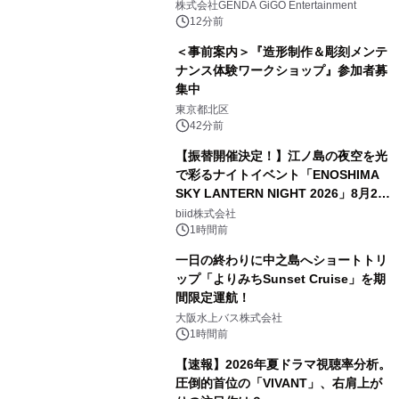
株式会社GENDA GiGO Entertainment
12分前
＜事前案内＞『造形制作＆彫刻メンテ
ナンス体験ワークショップ』参加者募
集中
東京都北区
42分前
【振替開催決定！】江ノ島の夜空を光
で彩るナイトイベント「ENOSHIMA
SKY LANTERN NIGHT 2026」8月22
日(土)振替開催＆受付スタート！
biid株式会社
1時間前
一日の終わりに中之島へショートトリ
ップ「よりみちSunset Cruise」を期
間限定運航！
大阪水上バス株式会社
1時間前
【速報】2026年夏ドラマ視聴率分析。
圧倒的首位の「VIVANT」、右肩上が