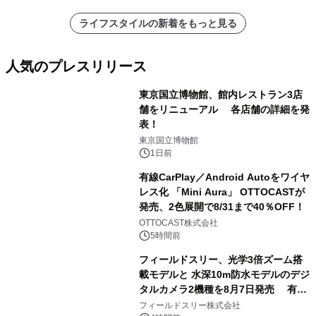
ライフスタイルの新着をもっと見る
人気のプレスリリース
東京国立博物館、館内レストラン3店
舗をリニューアル 各店舗の詳細を発
表！
1
東京国立博物館
1日前
有線CarPlay／Android Autoをワイヤ
レス化 「Mini Aura」 OTTOCASTが
発売、2色展開で8/31まで40％OFF！
2
OTTOCAST株式会社
5時間前
フィールドスリー、光学3倍ズーム搭
載モデルと 水深10m防水モデルのデジ
タルカメラ2機種を8月7日発売 有効
3
約1300万画素、用途別に選べるコンデ
フィールドスリー株式会社