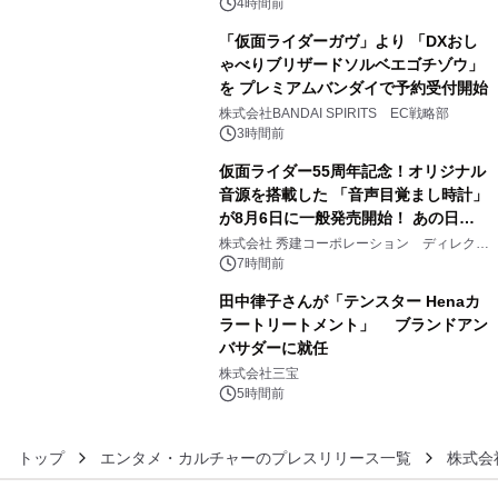
ジ新登場
4時間前
「仮面ライダーガヴ」より 「DXおし
ゃべりブリザードソルベエゴチゾウ」
を プレミアムバンダイで予約受付開始
4
株式会社BANDAI SPIRITS EC戦略部
3時間前
仮面ライダー55周年記念！オリジナル
音源を搭載した 「音声目覚まし時計」
が8月6日に一般発売開始！ あの日の
5
大興奮が今甦る
株式会社 秀建コーポレーション ディレクト
アートギャラリー
7時間前
田中律子さんが「テンスター Henaカ
ラートリートメント」 ブランドアン
バサダーに就任
6
株式会社三宝
5時間前
トップ
エンタメ・カルチャーのプレスリリース一覧
株式会