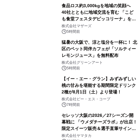
食品ロス約3,000kgを地域の笑顔へ
40社とともに地域交流を育む 「こど
も食堂フェスタデピッコリーナ」を9
月5日(土)開催
株式会社マザーズ
5時間前
猛暑の大阪で、涼と塩分を一杯に！ 北
区のペット同伴カフェが「ソルティー
レモンジュース」を無料配布
株式会社グリーンアート
5時間前
【イー・エー・グラン】みずみずしい
桃の甘みを堪能する期間限定ドリンク
2種が8月1日（土）より登場！
株式会社ピー・エス・コープ
7時間前
セレッソ大阪の2026／27シーズン開
幕戦に 「ウメダチーズラボ」が出店！
限定スイーツ販売＆選手直筆サイング
ッズが当たる抽選会を 8月8日に開催
株式会社ヤマタカ