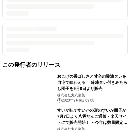
この発行者のリリース
おこげの香ばしさと甘辛の醤油タレを
自宅で味わえる 冷凍タレ付きみたら
し団子を9月8日より販売
株式会社丸八製菓
2023年9月6日 09:00
すいか味ですいかの形のすいか団子が
7月7日より八雲だんご通販・楽天サイ
トにて販売開始！ ～今年は数量限定す
いか柄パッケージが登場～
株式会社丸八製菓