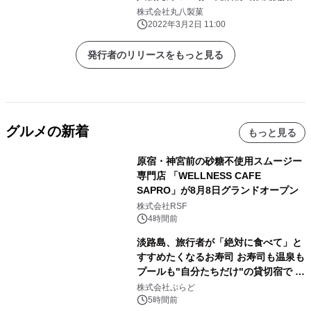
株式会社丸八製菓
2022年3月2日 11:00
発行者のリリースをもっと見る
グルメの新着
もっと見る
原宿・神宮前の砂糖不使用スムージー
専門店 「WELLNESS CAFE
SAPRO」が8月8日グランドオープン
株式会社RSF
4時間前
淡路島、旅行者が「絶対に食べて」と
すすめたくなるお寿司 お寿司も温泉も
プールも"自分たちだけ"の貸切宿で 1
日1組限定「岩屋温泉 絵島別庭 海と
株式会社ぷらど
森」の握り寿司プラン
5時間前