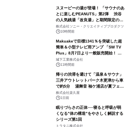
スヌーピーの湯が登場！ 「サウナのあ
とに楽しむPEANUTS」第2弾 渋谷
の人気銭湯「改良湯」と期間限定のコ
1
ラボレーション サウナイキタイコラ
株式会社ソニー・クリエイティブプロダクツ
ボグッズも発売決定！
10時間前
Makuakeで目標1341％を突破した超
簡単＆小型テレビ用アンプ 「SW TV
Plus」8月7日より一般販売開始！ ケ
2
ーブル1本つなぐだけ、テレビの音が
城下工業株式会社
ぐっと豊かに
11時間前
帰りの渋滞を避けて「温泉＆サウナ」
三井アウトレットパーク木更津から車
で約5分 湯舞音 袖ケ浦店が夏フェア
3
メニューを提供
株式会社楽久屋
1日前
眠りづらさの正体──寝ると呼吸が弱
くなる"体の構造"をやさしく解説する
シリーズ第1回
4
トラタニ株式会社