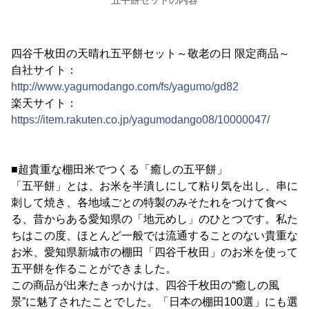
五平餅セットの内容
四谷千枚田の天晴れ五平餅セット～敬老の日 限定商品～
自社サイト：
http://www.yagumodango.com/fs/yagumo/gd82
楽天サイト：
https://item.rakuten.co.jp/yagumodango08/10000047/
■超貴重な棚田米でつくる「癒しの五平餅」
「五平餅」とは、お米を半潰しにして粘り気を出し、串に
刺して焼き、各地域ごとの特製のみそたれをつけて食べ
る、昔からある愛知県の「地元めし」のひとつです。私た
ちはこの度、ほとんど一般では流通することのない貴重な
お米、愛知県新城市の棚田「四谷千枚田」のお米を使って
五平餅を作ることができました。
この商品が出来たきっかけは、四谷千枚田の“癒しの風
景”に魅了されたことでした。「日本の棚田100選」にも選