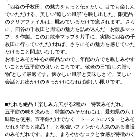
「四谷の千枚田」の魅力をもっと伝えたい。目でも楽しん
でいただける、美しい“癒しの風景”を映し出した、限定品
のクリアファイルは、眺めているだけで癒されます。さら
に、四谷の千枚田と周辺の魅力を詰め込んだ「お散歩マッ
プ」を作製。このお散歩マップを片手に、実際に四谷の千
枚田に行っていただければ、さらにその魅力を感じていた
だけること間違いなしです。
お米とみそが中心の商品なので、年配の方でも親しみやす
いことが五平餅の良いところです。敬老の日“癒しの贈り
物”として最適です。懐かしい風景と美味しさで、楽しい
会話とお出かけのきっかけになれば嬉しい限りです。
■たれも絶品！楽しみ方広がる2種の「特製みそだれ」
五平餅の味を決める、特製のみそだれには、愛知県の八丁
味噌を使用。五平餅だけでなく「トーストにバターとみそ
だれを塗ると絶品！」と根強いファンから人気のある自慢
のみそだれです。また、まろやかなコクと食感が特徴のく