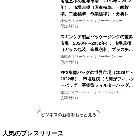
耐性基準の世界市場（2026年～2032
年）、市場規模（国家標準、一級標
準、二級標準、作業標準）・分析レポ
ートを発表
株式会社マーケットリサーチセンター
3時間前
スキンケア製品パッケージングの世界
市場（2026年～2032年）、市場規模
（ガラス包装、金属包装、プラスチッ
ク包装、その他）・分析レポートを発
株式会社マーケットリサーチセンター
表
3時間前
PPS集塵バッグの世界市場（2026年～
2032年）、市場規模（円筒形フィルタ
ーバッグ、平袋型フィルターバッグ、
プリーツフィルターバッグ、その
株式会社マーケットリサーチセンター
他）・分析レポートを発表
3時間前
ビジネスの新着をもっと見る
人気のプレスリリース