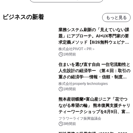
ビジネスの新着
もっと見る
業務システム刷新の「見えていない課
題」にアプローチ。AI×UX専門家の要
求定義メソッド【8/26無料ウェビナ
ー】株式会社PIVOT
株式会社PIVOT＜PR＞
1時間前
住まいを選び直す自由 ー住宅流動性と
人生設計の経済学ー （第４回：取引の
重さの経済学──情報・信頼・制度を
PropTechはどう組み替えるか）｜
株式会社property technologies
PropTech-Lab
1時間前
熊本産胡蝶蘭×富山産ジニア「花でつ
ながる希望の輪」 熊本復興支援チャリ
ティーワークショップを8月9日、富
山・射水で開催
フラワーライフ振興協議会
3時間前