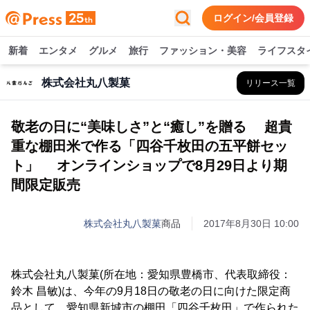
ログイン/会員登録
新着
エンタメ
グルメ
旅行
ファッション・美容
ライフスタ
株式会社丸八製菓
リリース一覧
敬老の日に“美味しさ”と“癒し”を贈る 超貴
重な棚田米で作る「四谷千枚田の五平餅セッ
ト」 オンラインショップで8月29日より期
間限定販売
株式会社丸八製菓
商品
2017年8月30日 10:00
株式会社丸八製菓(所在地：愛知県豊橋市、代表取締役：
鈴木 昌敏)は、今年の9月18日の敬老の日に向けた限定商
品として、愛知県新城市の棚田「四谷千枚田」で作られた