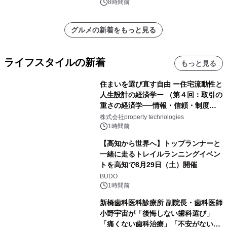
8時間前
グルメの新着をもっと見る
ライフスタイルの新着
もっと見る
住まいを選び直す自由 ー住宅流動性と
人生設計の経済学ー （第４回：取引の
重さの経済学──情報・信頼・制度を
PropTechはどう組み替えるか）｜
株式会社property technologies
PropTech-Lab
1時間前
【高知から世界へ】トップランナーと
一緒に走るトレイルランニングイベン
トを高知で8月29日（土）開催
BUDO
1時間前
新橋歯科医科診療所 副院長・歯科医師
小野宇宙が「後悔しない歯科選び」
「痛くない歯科治療」「不安がない治