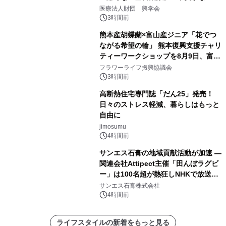
療計画」をテーマに専門監修
医療法人財団 興学会
3時間前
熊本産胡蝶蘭×富山産ジニア「花でつ
ながる希望の輪」 熊本復興支援チャリ
ティーワークショップを8月9日、富
山・射水で開催
フラワーライフ振興協議会
3時間前
高断熱住宅専門誌「だん25」発売！
日々のストレス軽減、暮らしはもっと
自由に
jimosumu
4時間前
サンエス石膏の地域貢献活動が加速 ―
関連会社Attipect主催「田んぼラグビ
ー」は100名超が熱狂しNHKで放送さ
れました。
サンエス石膏株式会社
4時間前
ライフスタイルの新着をもっと見る