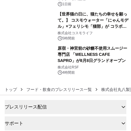
1日前
【世界猫の日に、猫たちの幸せを願っ
て。】 コスモウォーター「にゃんモデ
ル」×フェリシモ「猫部」が コラボキ
5
ャンペーンを実施
株式会社コスモライフ
5時間前
原宿・神宮前の砂糖不使用スムージー
専門店 「WELLNESS CAFE
SAPRO」が8月8日グランドオープン
6
株式会社RSF
4時間前
トップ
フード・飲食のプレスリリース一覧
株式会社丸八製
プレスリリース配信
サポート