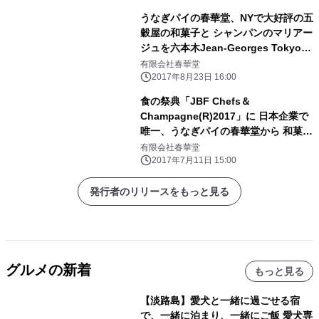
うなぎパイの春華堂、NYで大好評の五
穀屋の和菓子と シャンパンのマリアー
ジュを六本木Jean-Georges Tokyoで
8月末まで無料で提供
有限会社春華堂
2017年8月23日 16:00
食の祭典「JBF Chefs＆
Champagne(R)2017」に 日本企業で
唯一、うなぎパイの春華堂から 和菓子
ブランド「五穀屋」が出展 ― 2017
有限会社春華堂
年7月29日(土) 米国・ニューヨークに
2017年7月11日 15:00
て開催 ―
発行者のリリースをもっと見る
グルメの新着
もっと見る
【淡路島】愛犬と一緒に過ごせる宿
で、一緒に泊まり、一緒にご飯 愛犬専