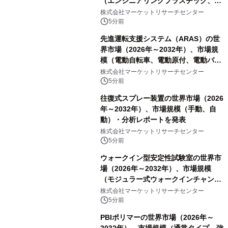
（エンジニアリングプラスチック、RF
および誘電体材料、光学・カバー材
株式会社マーケットリサーチセンター
料、その他）・分析レポートを発表
5分前
先進運転支援システム（ARAS）の世
界市場（2026年～2032年）、市場規
模（電動自転車、電動原付、電動バイ
ク）・分析レポートを発表
株式会社マーケットリサーチセンター
5分前
往復式スプレー装置の世界市場（2026
年～2032年）、市場規模（手動、自
動）・分析レポートを発表
株式会社マーケットリサーチセンター
5分前
ウォークイン型安定性試験室の世界市
場（2026年～2032年）、市場規模
（モジュラー式ウォークインチャンバ
ー、溶接式ウォークインチャンバ
株式会社マーケットリサーチセンター
ー）・分析レポートを発表
5分前
PBIポリマーの世界市場（2026年～