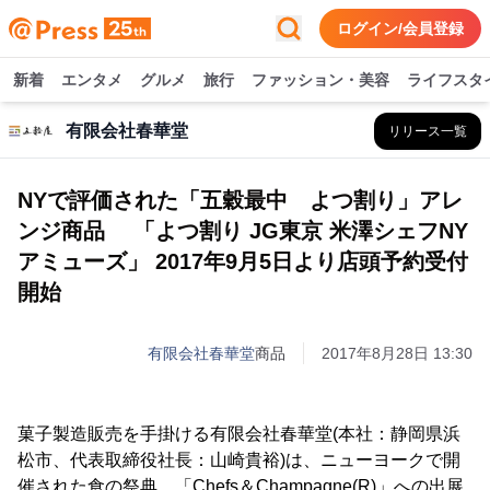
ログイン/会員登録
新着
エンタメ
グルメ
旅行
ファッション・美容
ライフスタ
有限会社春華堂
リリース一覧
NYで評価された「五穀最中 よつ割り」アレ
ンジ商品 「よつ割り JG東京 米澤シェフNY
アミューズ」 2017年9月5日より店頭予約受付
開始
有限会社春華堂
商品
2017年8月28日 13:30
菓子製造販売を手掛ける有限会社春華堂(本社：静岡県浜
松市、代表取締役社長：山崎貴裕)は、ニューヨークで開
催された食の祭典、「Chefs＆Champagne(R)」への出展