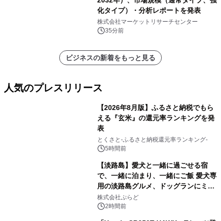
2032年）、市場規模（通常タイプ、強
化タイプ）・分析レポートを発表
株式会社マーケットリサーチセンター
35分前
ビジネスの新着をもっと見る
人気のプレスリリース
【2026年8月版】ふるさと納税でもら
える『玄米』の還元率ランキングを発
表
1
とくさと-ふるさと納税還元率ランキング-
5時間前
【淡路島】愛犬と一緒に過ごせる宿
で、一緒に泊まり、一緒にご飯 愛犬専
用の淡路島グルメ、ドッグランにミニ
2
プール グランピングとトレーラーハウ
株式会社ぷらど
スの2施設で
2時間前