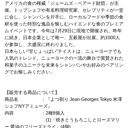
アメリカの食の権威「ジェームズ・ベアード財団」が主
催。トップシェフや有名料理研究家、セレブリティが一堂
に会し、シャンパンを片手に、ローカルフードや季節の食
材を使った特別な逸品を愉しむハイエンドな食のプレミア
ムイベントです。今年は7月29日に現地で開催され、昨年
に続き、日本企業として唯一、五穀屋が出展。約1000人
が参加し、大盛況に終わりました。
日本らしい“甘じょっぱい”テイストは、ニューヨークでも
人気のトレンド。ニューヨークの一流の舞台で賞賛された
和菓子のユニークな未来をシャンパンやお好みのペアリン
グでお愉しみください。
【販売する商品について】
商品名 ：『よつ割り Jean-Georges Tokyo 米澤
シェフNYアミューズ』
内容 ：2種8個入
(1)「焼きとうもろこしとローズマリ
ー 醤油のフリーズドライ」(4個)