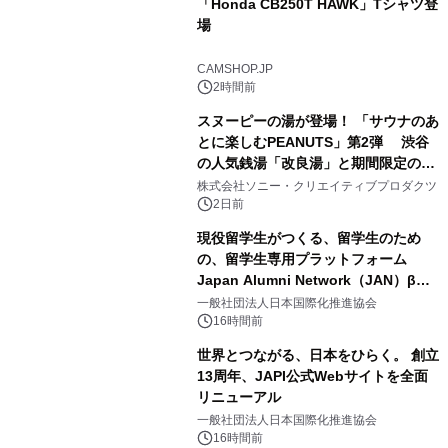
「Honda CB250T HAWK」Tシャツ登
場
3
CAMSHOP.JP
2時間前
スヌーピーの湯が登場！ 「サウナのあ
とに楽しむPEANUTS」第2弾 渋谷
の人気銭湯「改良湯」と期間限定のコ
4
ラボレーション サウナイキタイコラ
株式会社ソニー・クリエイティブプロダクツ
ボグッズも発売決定！
2日前
現役留学生がつくる、留学生のため
の、留学生専用プラットフォーム
Japan Alumni Network（JAN）β版
5
をリリース
一般社団法人日本国際化推進協会
16時間前
世界とつながる、日本をひらく。 創立
13周年、JAPI公式Webサイトを全面
リニューアル
6
一般社団法人日本国際化推進協会
16時間前