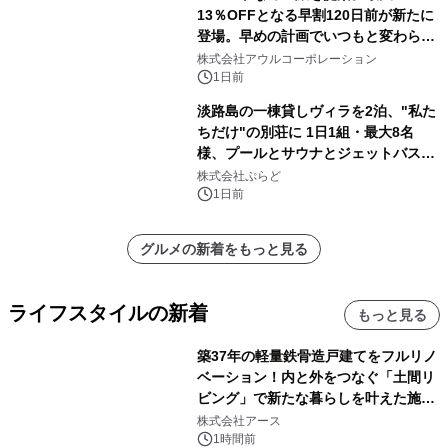
13％OFFとなる早割120日前が新たに
登場。早めの計画でいつもと変わらぬ
大人の冬旅を。ー夕日ヶ浦温泉「佳松
株式会社アウルコーポレーション
苑 別邸ふうか」ー
1日前
淡路島の一棟貸しヴィラを2泊、"私た
ちだけ"の別荘に 1日1組・最大8名
様、プールとサウナとジェットバス付
きで Villa Mon Temps AWAJIの連泊
株式会社ぷらど
素泊りプラン
1日前
グルメの新着をもっと見る
ライフスタイルの新着
もっと見る
築37年の軽量鉄骨造戸建てをフルリノ
ベーション！内と外をつなぐ「土間リ
ビング」で新たな暮らしを叶えた施工
事例を株式会社アースが公開
株式会社アース
1時間前