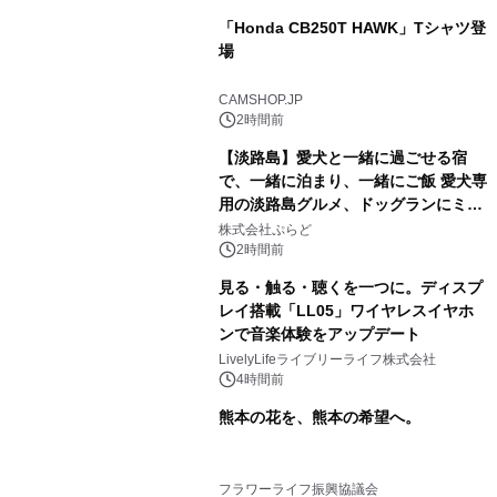
「Honda CB250T HAWK」Tシャツ登
場
CAMSHOP.JP
2時間前
【淡路島】愛犬と一緒に過ごせる宿
で、一緒に泊まり、一緒にご飯 愛犬専
用の淡路島グルメ、ドッグランにミニ
プール グランピングとトレーラーハウ
株式会社ぷらど
スの2施設で
2時間前
見る・触る・聴くを一つに。ディスプ
レイ搭載「LL05」ワイヤレスイヤホ
ンで音楽体験をアップデート
LivelyLifeライブリーライフ株式会社
4時間前
熊本の花を、熊本の希望へ。
フラワーライフ振興協議会