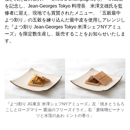
を記念し、Jean-Georges Tokyo 料理長 米澤文雄氏を監
修者に迎え、現地でも賞賛されたメニュー、「五穀最中
よつ割り」の五穀を練り込んだ最中皮を使用しアレンジし
た『よつ割り Jean-Georges Tokyo 米澤シェフNYアミュ
ーズ』を限定数生産し、販売することをお知らせいたしま
す。
『よつ割り JG東京 米澤シェフNYアミューズ』左「焼きとうもろ
こしとローズマリー 醤油のフリーズドライ」右「麦味噌ピーナッ
ツと水窪のあわ ミントの香り」