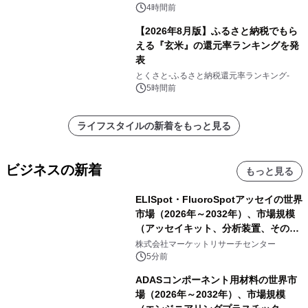
4時間前
【2026年8月版】ふるさと納税でもら
える『玄米』の還元率ランキングを発
表
とくさと-ふるさと納税還元率ランキング-
5時間前
ライフスタイルの新着をもっと見る
ビジネスの新着
もっと見る
ELISpot・FluoroSpotアッセイの世界
市場（2026年～2032年）、市場規模
（アッセイキット、分析装置、その
他）・分析レポートを発表
株式会社マーケットリサーチセンター
5分前
ADASコンポーネント用材料の世界市
場（2026年～2032年）、市場規模