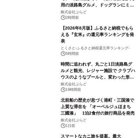
用の淡路島グルメ、ドッグランにミニ
プール グランピングとトレーラーハウ
株式会社ぷらど
スの2施設で
2時間前
【2026年8月版】ふるさと納税でもら
える『玄米』の還元率ランキングを発
表
とくさと-ふるさと納税還元率ランキング-
5時間前
時間に追われず、丸ごと1日淡路島グ
ルメと観光、レジャー施設で クラブハ
ウスのようなプールと、変わった形の
サウナも 「THE BOXY AWAJI」のお
株式会社ぷらど
得な素泊まり連泊プランで
19時間前
北前船の歴史が息づく港町・三国湊で
上質な滞在を 「オーベルジュほまち
三國湊」 1泊2食付の旅行商品を発売
株式会社ぷらど
1日前
スマートなカニ旅を提案。最大