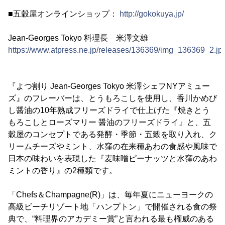
■五穀屋オンラインショップ：
http://gokokuya.jp/
Jean-Georges Tokyo 料理長 米澤文雄
https://www.atpress.ne.jp/releases/136369/img_136369_2.jp
『よつ割り Jean-Georges Tokyo 米澤シェフNYアミュー
ズ』のフレーバーは、とうもろこしを使用し、香川かめび
し醤油の10年熟成フリーズドライで仕上げた『焼きとう
もろこしとローズマリー 醤油のフリーズドライ』と、五
穀屋のコンセプトである発酵・季節・五穀を取り入れ、ク
リームチーズやミント、水窪の在来種あわの食感や風味で
日本の味わいを表現した『麦味噌ピーナッツと水窪のあわ
ミントの香り』の2種類です。
「Chefs＆Champagne(R)」は、毎年夏にニューヨークの
高級ビーチリゾート地「ハンプトン」で開催される食の祭
典で、“料理界のアカデミー賞”と言われる最も権威のある