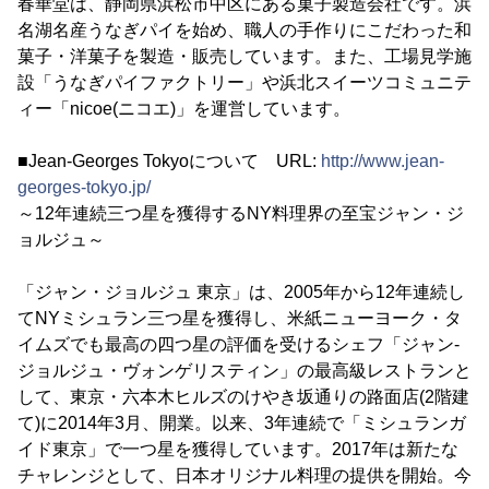
春華堂は、静岡県浜松市中区にある菓子製造会社です。浜
名湖名産うなぎパイを始め、職人の手作りにこだわった和
菓子・洋菓子を製造・販売しています。また、工場見学施
設「うなぎパイファクトリー」や浜北スイーツコミュニテ
ィー「nicoe(ニコエ)」を運営しています。
■Jean-Georges Tokyoについて URL:
http://www.jean-
georges-tokyo.jp/
～12年連続三つ星を獲得するNY料理界の至宝ジャン・ジ
ョルジュ～
「ジャン・ジョルジュ 東京」は、2005年から12年連続し
てNYミシュラン三つ星を獲得し、米紙ニューヨーク・タ
イムズでも最高の四つ星の評価を受けるシェフ「ジャン-
ジョルジュ・ヴォンゲリスティン」の最高級レストランと
して、東京・六本木ヒルズのけやき坂通りの路面店(2階建
て)に2014年3月、開業。以来、3年連続で「ミシュランガ
イド東京」で一つ星を獲得しています。2017年は新たな
チャレンジとして、日本オリジナル料理の提供を開始。今