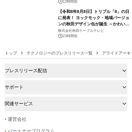
デザインズ
12時間前
【令和8年8月8日】トリプル「8」の日
に発表！ ヨックモック・地域バージョ
ンの秋田デザイン缶が誕生 ～かわいい
6
秋田犬の子犬と秋田の四季と名所を巡
株式会社秋田ケーブルテレビ
るパッケージ～ 9月1日(火)秋田県内で
23時間前
販売開始
トップ
テクノロジーのプレスリリース一覧
アライドアーキ
プレスリリース配信
サポート
関連サービス
•
運営会社
•
パートナープログラム