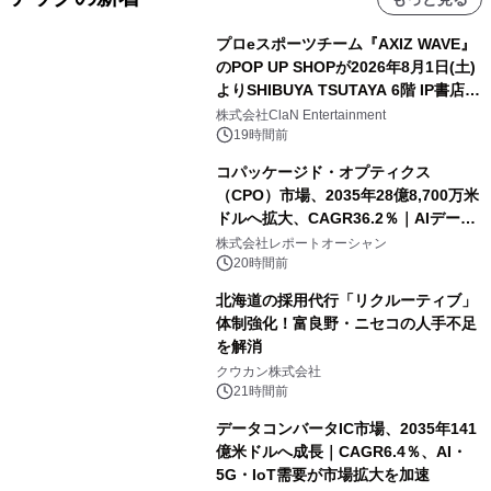
プロeスポーツチーム『AXIZ WAVE』
のPOP UP SHOPが2026年8月1日(土)
よりSHIBUYA TSUTAYA 6階 IP書店で
開催決定！！
株式会社ClaN Entertainment
19時間前
コパッケージド・オプティクス
（CPO）市場、2035年28億8,700万米
ドルへ拡大、CAGR36.2％｜AIデータ
センター・高速光通信需要が成長を加
株式会社レポートオーシャン
速
20時間前
北海道の採用代行「リクルーティブ」
体制強化！富良野・ニセコの人手不足
を解消
クウカン株式会社
21時間前
データコンバータIC市場、2035年141
億米ドルへ成長｜CAGR6.4％、AI・
5G・IoT需要が市場拡大を加速