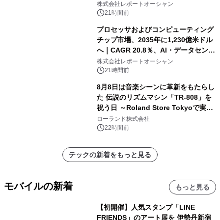
株式会社レポートオーシャン
21時間前
プロセッサおよびコンピューティング
チップ市場、2035年に1,230億米ドル
へ｜CAGR 20.8％、AI・データセンタ
ー需要が成長を牽引
株式会社レポートオーシャン
21時間前
8月8日は音楽シーンに革新をもたらし
た 伝説のリズムマシン「TR-808」を
祝う日 ～Roland Store Tokyoで実機
を展示しての 記念キャンペーンを開
ローランド株式会社
催 英国ラジオ「NTS」の 特別プログ
22時間前
ラムや、「TR-808」を愛する伝説的
アーティストを フィーチャーしたアニ
テックの新着をもっと見る
メーションを公開～
モバイルの新着
もっと見る
【初開催】人気スタンプ「LINE
FRIENDS」のアート展を 伊勢丹新宿