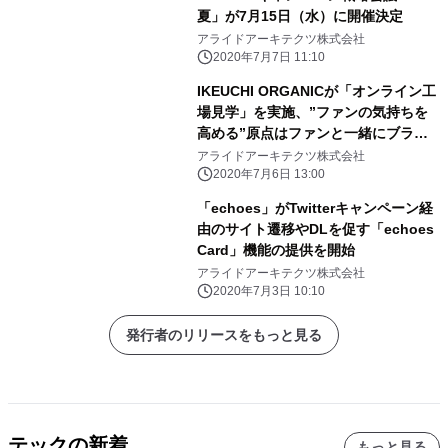
夏」が7月15日（水）に開催決定
アライドアーキテクツ株式会社
2020年7月7日 11:10
IKEUCHI ORGANICが「オンライン工
場見学」を実施、”ファンの気持ちを
高める”原点はファンと一緒にブラン
ドを創るという想い
アライドアーキテクツ株式会社
2020年7月6日 13:00
「echoes」がTwitterキャンペーン経
由のサイト遷移やDLを促す「echoes
Card」機能の提供を開始
アライドアーキテクツ株式会社
2020年7月3日 10:10
発行者のリリースをもっと見る
テックの新着
もっと見る