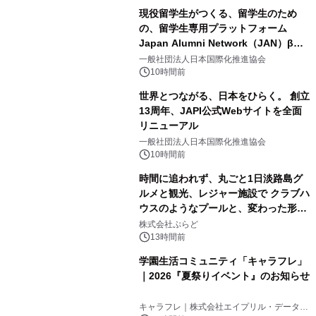
現役留学生がつくる、留学生のため
の、留学生専用プラットフォーム
Japan Alumni Network（JAN）β版
2
をリリース
一般社団法人日本国際化推進協会
10時間前
世界とつながる、日本をひらく。 創立
13周年、JAPI公式Webサイトを全面
リニューアル
3
一般社団法人日本国際化推進協会
10時間前
時間に追われず、丸ごと1日淡路島グ
ルメと観光、レジャー施設で クラブハ
ウスのようなプールと、変わった形の
4
サウナも 「THE BOXY AWAJI」のお
株式会社ぷらど
得な素泊まり連泊プランで
13時間前
学園生活コミュニティ「キャラフレ」
｜2026『夏祭りイベント』のお知らせ
5
キャラフレ｜株式会社エイプリル・データ・