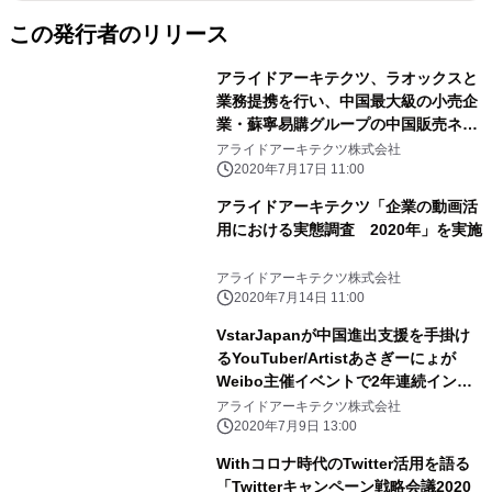
この発行者のリリース
アライドアーキテクツ、ラオックスと
業務提携を行い、中国最大級の小売企
業・蘇寧易購グループの中国販売ネッ
トワークを活用した中国向け販売パッ
アライドアーキテクツ株式会社
ケージを提供開始
2020年7月17日 11:00
アライドアーキテクツ「企業の動画活
用における実態調査 2020年」を実施
アライドアーキテクツ株式会社
2020年7月14日 11:00
VstarJapanが中国進出支援を手掛け
るYouTuber/Artistあさぎーにょが
Weibo主催イベントで2年連続インフ
ルエンサー部門賞を受賞！
アライドアーキテクツ株式会社
2020年7月9日 13:00
Withコロナ時代のTwitter活用を語る
「Twitterキャンペーン戦略会議2020