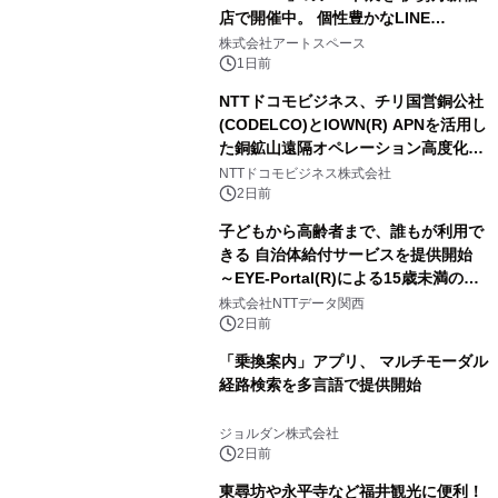
店で開催中。 個性豊かなLINE
FRIENDSの仲間たちが インテリアア
株式会社アートスペース
ートとして新たな魅力を発信。
1日前
NTTドコモビジネス、チリ国営銅公社
(CODELCO)とIOWN(R) APNを活用し
た銅鉱山遠隔オペレーション高度化に
向けた調査・実証を開始
NTTドコモビジネス株式会社
2日前
子どもから高齢者まで、誰もが利用で
きる 自治体給付サービスを提供開始
～EYE-Portal(R)による15歳未満の本
人認証と デジタルデバイド対策で実現
株式会社NTTデータ関西
～
2日前
「乗換案内」アプリ、 マルチモーダル
経路検索を多言語で提供開始
ジョルダン株式会社
2日前
東尋坊や永平寺など福井観光に便利！