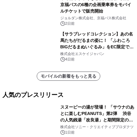
京福バスの6種の企画乗車券をモバイ
ルチケットで販売開始
ジョルダン株式会社、京福バス株式会社
2日前
【サラブレッドコレクション】あの名
馬たちがだるまの姿に！ 「ふわころ
BIGだるまぬいぐるみ」をEC限定で受
注販売開始
株式会社エスケイジャパン
4日前
モバイルの新着をもっと見る
人気のプレスリリース
スヌーピーの湯が登場！ 「サウナのあ
とに楽しむPEANUTS」第2弾 渋谷
の人気銭湯「改良湯」と期間限定のコ
1
ラボレーション サウナイキタイコラ
株式会社ソニー・クリエイティブプロダクツ
ボグッズも発売決定！
1日前