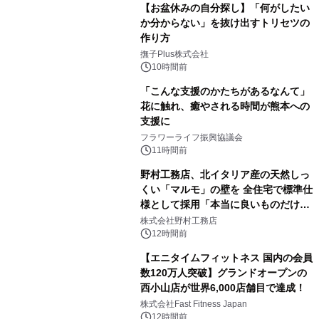
【お盆休みの自分探し】「何がしたい
か分からない」を抜け出すトリセツの
作り方
撫子Plus株式会社
10時間前
「こんな支援のかたちがあるなんて」
花に触れ、癒やされる時間が熊本への
支援に
フラワーライフ振興協議会
11時間前
野村工務店、北イタリア産の天然しっ
くい「マルモ」の壁を 全住宅で標準仕
様として採用「本当に良いものだけに
こだわる」
株式会社野村工務店
12時間前
【エニタイムフィットネス 国内の会員
数120万人突破】グランドオープンの
西小山店が世界6,000店舗目で達成！
株式会社Fast Fitness Japan
12時間前