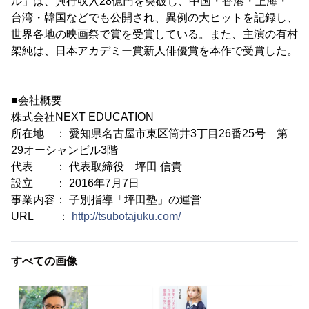
ル」は、興行収入28億円を突破し、中国・香港・上海・
台湾・韓国などでも公開され、異例の大ヒットを記録し、
世界各地の映画祭で賞を受賞している。また、主演の有村
架純は、日本アカデミー賞新人俳優賞を本作で受賞した。
■会社概要
株式会社NEXT EDUCATION
所在地 ： 愛知県名古屋市東区筒井3丁目26番25号 第
29オーシャンビル3階
代表 ： 代表取締役 坪田 信貴
設立 ： 2016年7月7日
事業内容： 子別指導「坪田塾」の運営
URL ：
http://tsubotajuku.com/
すべての画像