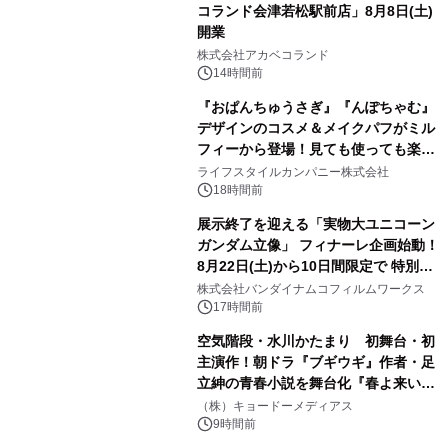
コランド会津若松駅前店」8月8日(土)
開業
3
株式会社アカベコランド
14時間前
『おぱんちゅうさぎ』『んぽちゃむ』
デザインのコスメ＆メイクパフがミル
フィーから登場！見ても使っても楽し
4
い、ポップでキュートなコレクショ
ライフスタイルカンパニー株式会社
ン。
18時間前
展示終了を迎える「実物大ユニコーン
ガンダム立像」 フィナーレ企画始動！
8月22日(土)から10日間限定で 特別映
5
像『UNICORN GUNDAM Statue ―
株式会社バンダイナムコフィルムワークス
BEYOND POSSIBILITY ―』を上映！
17時間前
空気階段・水川かたまり 初舞台・初
主演作！朝ドラ『ブギウギ』作者・足
立紳の青春小説を舞台化『春よ来い、
6
マジで来い』キービジュアル解禁！
（株）キョードーメディアス
9時間前