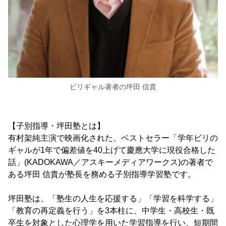
ビリギャル著者の坪田 信貴
【子別指導・坪田塾とは】
有村架純主演で映画化された、ベストセラー「学年ビリの
ギャルが1年で偏差値を40上げて慶應大学に現役合格した
話」(KADOKAWA／アスキーメディアワークス)の著者で
ある坪田 信貴が塾長を務める子別指導学習塾です。
坪田塾は、「塾生の人生を応援する」「学習を科学する」
「教育の再定義を行う」を3本柱に、中学生・高校生・既
卒生を対象とした心理学を用いた学習指導を行い、短期間