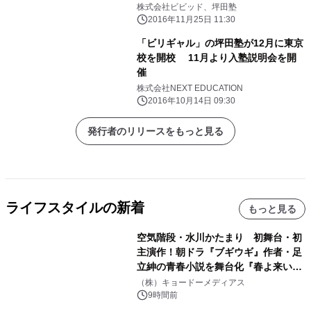
株式会社ビビッド、坪田塾
2016年11月25日 11:30
「ビリギャル」の坪田塾が12月に東京
校を開校 11月より入塾説明会を開
催
株式会社NEXT EDUCATION
2016年10月14日 09:30
発行者のリリースをもっと見る
ライフスタイルの新着
もっと見る
空気階段・水川かたまり 初舞台・初
主演作！朝ドラ『ブギウギ』作者・足
立紳の青春小説を舞台化『春よ来い、
マジで来い』キービジュアル解禁！
（株）キョードーメディアス
9時間前