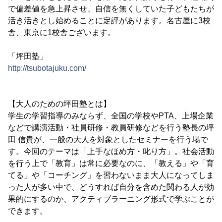
で偏差値を急上昇させ、自信を無くしていた子どもたちが
活き活きとし始めることに定評があります。名古屋に3校
舎、東京に1校舎ございます。
「坪田塾」
http://tsubotajuku.com/
【大人のための坪田塾とは】
学生の学習指導のみならず、全国の学校やPTA、上場企業
などで講演活動・社員研修・教員研修などを行う塾長の坪
田 信貴が、一般の大人を対象としたセミナーを行う場で
す。今回のテーマは「上手なほめ方・叱り方」。社会活動
を行う上で「教育」は常に必要なのに、「教える」や「育
てる」や「コーチング」を習わないまま大人になってしま
った人が多い中で、どうすれば自分を含めた関わる人が効
果的にするのか、アクティブラーニング形式で学ぶことが
できます。