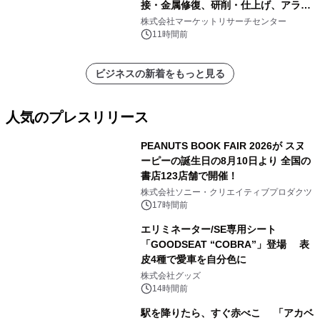
接・金属修復、研削・仕上げ、アライ
メント、その他）・分析レポートを発
株式会社マーケットリサーチセンター
表
11時間前
ビジネスの新着をもっと見る
人気のプレスリリース
PEANUTS BOOK FAIR 2026が スヌ
ーピーの誕生日の8月10日より 全国の
書店123店舗で開催！
1
株式会社ソニー・クリエイティブプロダクツ
17時間前
エリミネーター/SE専用シート
「GOODSEAT “COBRA”」登場 表
皮4種で愛車を自分色に
2
株式会社グッズ
14時間前
駅を降りたら、すぐ赤べこ 「アカベ