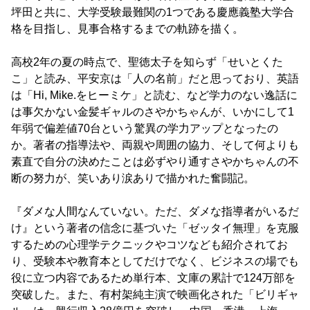
坪田と共に、大学受験最難関の1つである慶應義塾大学合
格を目指し、見事合格するまでの軌跡を描く。
高校2年の夏の時点で、聖徳太子を知らず「せいとくた
こ」と読み、平安京は「人の名前」だと思っており、英語
は「Hi, Mike.をヒーミケ」と読む、など学力のない逸話に
は事欠かない金髪ギャルのさやかちゃんが、いかにして1
年弱で偏差値70台という驚異の学力アップとなったの
か。著者の指導法や、両親や周囲の協力、そして何よりも
素直で自分の決めたことは必ずやり通すさやかちゃんの不
断の努力が、笑いあり涙ありで描かれた奮闘記。
『ダメな人間なんていない。ただ、ダメな指導者がいるだ
け』という著者の信念に基づいた「ゼッタイ無理」を克服
するための心理学テクニックやコツなども紹介されてお
り、受験本や教育本としてだけでなく、ビジネスの場でも
役に立つ内容であるため単行本、文庫の累計で124万部を
突破した。また、有村架純主演で映画化された「ビリギャ