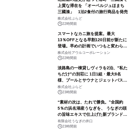
上質な滞在を 「オーベルジュほまち
三國湊」 1泊2食付の旅行商品を発売
株式会社ぷらど
22時間前
スマートなカニ旅を提案。最大
13％OFFとなる早割120日前が新たに
登場。早めの計画でいつもと変わらぬ
大人の冬旅を。ー夕日ヶ浦温泉「佳松
株式会社アウルコーポレーション
苑 別邸ふうか」ー
22時間前
淡路島の一棟貸しヴィラを2泊、"私た
ちだけ"の別荘に 1日1組・最大8名
様、プールとサウナとジェットバス付
きで Villa Mon Temps AWAJIの連泊
株式会社ぷらど
素泊りプラン
23時間前
“素材の次は、たれで勝負。”全国約
5％の浜名湖産うなぎを、 うなぎの頭
の旨味エキスで仕上げた新ブランド
「井口の誉」誕生
有限会社うなぎの井口
23時間前