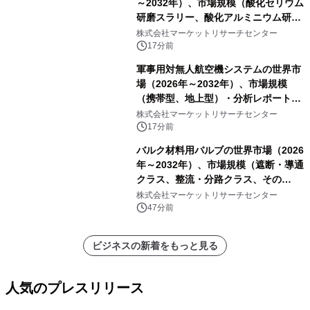
～2032年）、市場規模（酸化セリウム
研磨スラリー、酸化アルミニウム研磨
スラリー、その他）・分析レポートを
株式会社マーケットリサーチセンター
発表
17分前
軍事用対無人航空機システムの世界市
場（2026年～2032年）、市場規模
（携帯型、地上型）・分析レポートを
発表
株式会社マーケットリサーチセンター
17分前
バルク材料用バルブの世界市場（2026
年～2032年）、市場規模（遮断・導通
クラス、整流・分路クラス、その
他）・分析レポートを発表
株式会社マーケットリサーチセンター
47分前
ビジネスの新着をもっと見る
人気のプレスリリース