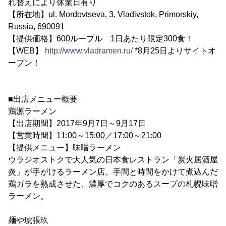
れ替えにより休業日有り
【所在地】ul. Mordovtseva, 3, Vladivstok, Primorskiy,
Russia, 690091
【提供価格】600ルーブル 1日あたり限定300食！
【WEB】
http://www.vladramen.ru/
*8月25日よりサイトオ
ープン！
■出店メニュー概要
鶏源ラーメン
【出店期間】2017年9月7日～9月17日
【営業時間】11:00～15:00／17:00～21:00
【提供メニュー】味噌ラーメン
ウラジオストクで大人気の日本食レストラン「炭火居酒屋
炎」が手がけるラーメン店。手間と時間をかけて煮込んだ
鶏ガラを熟成させた、濃厚でコクのあるスープの札幌味噌
ラーメン。
麺や琥張玖