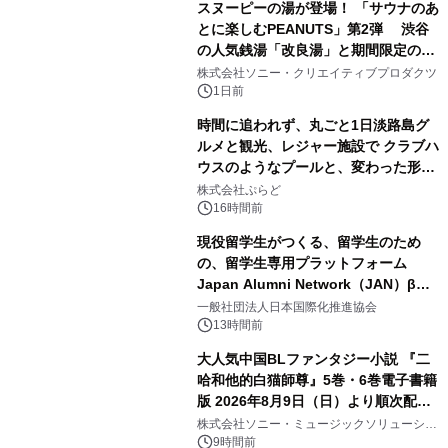
スヌーピーの湯が登場！ 「サウナのあ
とに楽しむPEANUTS」第2弾 渋谷
の人気銭湯「改良湯」と期間限定のコ
1
ラボレーション サウナイキタイコラ
株式会社ソニー・クリエイティブプロダクツ
ボグッズも発売決定！
1日前
時間に追われず、丸ごと1日淡路島グ
ルメと観光、レジャー施設で クラブハ
ウスのようなプールと、変わった形の
2
サウナも 「THE BOXY AWAJI」のお
株式会社ぷらど
得な素泊まり連泊プランで
16時間前
現役留学生がつくる、留学生のため
の、留学生専用プラットフォーム
Japan Alumni Network（JAN）β版
3
をリリース
一般社団法人日本国際化推進協会
13時間前
大人気中国BLファンタジー小説 『二
哈和他的白猫師尊』5巻・6巻電子書籍
版 2026年8月9日（日）より順次配信
4
開始
株式会社ソニー・ミュージックソリューショ
ンズ
9時間前