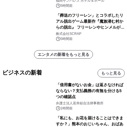
福岡サンパレス ホテル＆ホール
5時間前
「葬送のフリーレン」とコラボしたリ
アル脱出ゲーム最新作『魔族潜む村か
らの脱出』 フリーレンやヒンメルが武
器を手に魔族を見据える描き下ろしメ
株式会社SCRAP
インビジュアル公開
5時間前
エンタメの新着をもっと見る
ビジネスの新着
もっと見る
「借用書がないお金」は返さなければ
ならない？支払義務の有無を分ける5
つの確認点
弁護士法人若井綜合法律事務所
1時間前
「私にも、お花を届けることはできま
すか？」熊本のおじいちゃん、おばあ