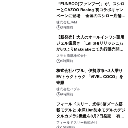
『FUNBOO(ファンブー)』が、スシロ
ーとGAZOO Racing 初コラボキャン
ペーンに登場 全国のスシロー店舗で
3
GR 4車種の FUNBOO(ミニカー)付き
株式会社JAM
メニューが展開されます
3時間前
【新発売】大人のオールインワン薬用
ジェル歯磨き 「LilliSH(リリッシュ)」
が8/3よりMakuakeにて先行販売開
4
始！
スモカ歯磨株式会社
4時間前
株式会社バブル、伊勢原市へ3人乗り
EVトゥクトゥク 「VIVEL COCO」を
寄贈
5
株式会社バブル
9時間前
フィールドスリー、光学3倍ズーム搭
載モデルと 水深10m防水モデルのデジ
タルカメラ2機種を8月7日発売 有効
6
約1300万画素、用途別に選べるコンデ
フィールドスリー株式会社
10時間前