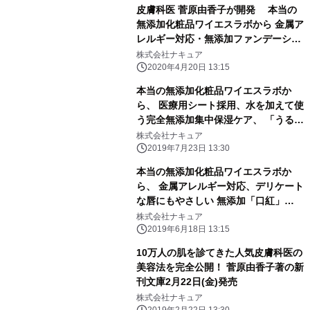
皮膚科医 菅原由香子が開発 本当の
無添加化粧品ワイエスラボから 金属ア
レルギー対応・無添加ファンデーショ
ンに 2020年4月20日(月)ライトピンク
株式会社ナキュア
新登場
2020年4月20日 13:15
本当の無添加化粧品ワイエスラボか
ら、 医療用シート採用、水を加えて使
う完全無添加集中保湿ケア、 「うるお
い肌シートマスク」2019年7月23日
株式会社ナキュア
(火)新発売。
2019年7月23日 13:30
本当の無添加化粧品ワイエスラボか
ら、 金属アレルギー対応、デリケート
な唇にもやさしい 無添加「口紅」
2019年6月18日(火)新発売。
株式会社ナキュア
2019年6月18日 13:15
10万人の肌を診てきた人気皮膚科医の
美容法を完全公開！ 菅原由香子著の新
刊文庫2月22日(金)発売
株式会社ナキュア