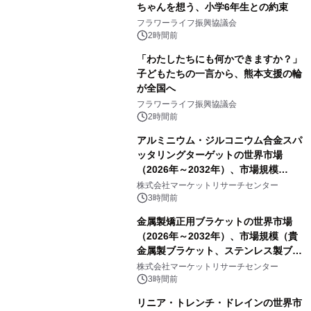
ちゃんを想う、小学6年生との約束
フラワーライフ振興協議会
2時間前
「わたしたちにも何かできますか？」
子どもたちの一言から、熊本支援の輪
が全国へ
フラワーライフ振興協議会
2時間前
アルミニウム・ジルコニウム合金スパ
ッタリングターゲットの世界市場
（2026年～2032年）、市場規模
（0.995、0.999、その他）・分析レポ
株式会社マーケットリサーチセンター
ートを発表
3時間前
金属製矯正用ブラケットの世界市場
（2026年～2032年）、市場規模（貴
金属製ブラケット、ステンレス製ブラ
ケット、純チタン製ブラケット）・分
株式会社マーケットリサーチセンター
析レポートを発表
3時間前
リニア・トレンチ・ドレインの世界市