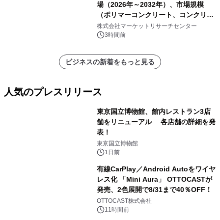
場（2026年～2032年）、市場規模
（ポリマーコンクリート、コンクリー
ト、プラスチック、金属）・分析レポ
株式会社マーケットリサーチセンター
ートを発表
3時間前
ビジネスの新着をもっと見る
人気のプレスリリース
東京国立博物館、館内レストラン3店
舗をリニューアル 各店舗の詳細を発
表！
1
東京国立博物館
1日前
有線CarPlay／Android Autoをワイヤ
レス化 「Mini Aura」 OTTOCASTが
発売、2色展開で8/31まで40％OFF！
2
OTTOCAST株式会社
11時間前