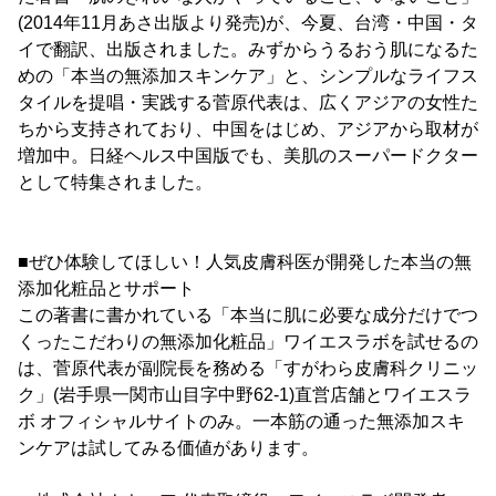
(2014年11月あさ出版より発売)が、今夏、台湾・中国・タ
イで翻訳、出版されました。みずからうるおう肌になるた
めの「本当の無添加スキンケア」と、シンプルなライフス
タイルを提唱・実践する菅原代表は、広くアジアの女性た
ちから支持されており、中国をはじめ、アジアから取材が
増加中。日経ヘルス中国版でも、美肌のスーパードクター
として特集されました。
■ぜひ体験してほしい！人気皮膚科医が開発した本当の無
添加化粧品とサポート
この著書に書かれている「本当に肌に必要な成分だけでつ
くったこだわりの無添加化粧品」ワイエスラボを試せるの
は、菅原代表が副院長を務める「すがわら皮膚科クリニッ
ク」(岩手県一関市山目字中野62-1)直営店舗とワイエスラ
ボ オフィシャルサイトのみ。一本筋の通った無添加スキ
ンケアは試してみる価値があります。