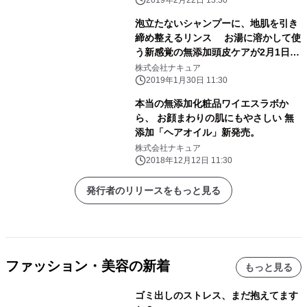
2019年2月22日 13:30
泡立たないシャンプーに、地肌を引き
締め整えるリンス お湯に溶かして使
う新感覚の無添加頭皮ケアが2月1日
(金)新発売
株式会社ナキュア
2019年1月30日 11:30
本当の無添加化粧品ワイエスラボか
ら、 お顔まわりの肌にもやさしい 無
添加「ヘアオイル」新発売。
株式会社ナキュア
2018年12月12日 11:30
発行者のリリースをもっと見る
ファッション・美容の新着
もっと見る
ゴミ出しのストレス、まだ抱えてます