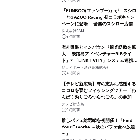
3時間前
『FUNBOO(ファンブー)』が、スシロ
ーとGAZOO Racing 初コラボキャン
ペーンに登場 全国のスシロー店舗で
GR 4車種の FUNBOO(ミニカー)付き
株式会社JAM
メニューが展開されます
3時間前
海外販路とインバウンド観光誘致を拡
大 「淡路島アドベンチャーRIBライ
ド」× 「LINKTIVITY」システム連携を
開始！
ジョイポート淡路島株式会社
4時間前
【テレビ新広島】海の恵みに感謝する
ココロを育むフィッシングツアー「わ
んぱく釣りごろつられごろ」の参加小
学生を募集
テレビ新広島
4時間前
推しパフェ総選挙を初開催！「Find
Your Favorite ～秋のパフェ食べ放題
～」