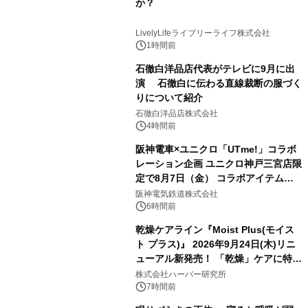
か？
LivelyLifeライブリーライフ株式会社
1時間前
石徹白洋品店代表がテレビに9月に出
演 石徹白に伝わる直線裁断の服づく
りについて紹介
石徹白洋品店株式会社
4時間前
阪神電車×ユニクロ「UTme!」コラボ
レーション企画 ユニクロ神戸三宮店限
定で8月7日（金） コラボアイテムが
発売決定！
阪神電気鉄道株式会社
6時間前
乾燥ケアライン『Moist Plus(モイス
ト プラス)』 2026年9月24日(木)リニ
ューアル新発売！ 「乾燥」ケアに特化
し、ライン使いで潤いに満ちた肌へ
株式会社ハーバー研究所
7時間前