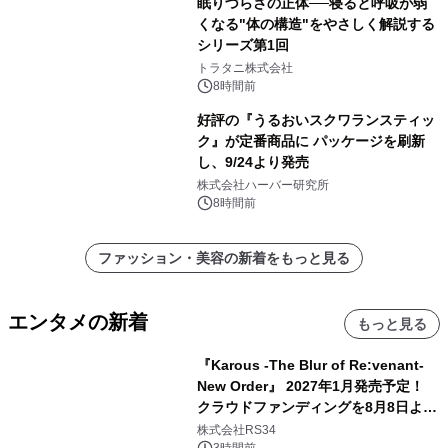
眠りづらさの正体──寝ると呼吸が弱
くなる"体の構造"をやさしく解説する
シリーズ第1回
トラタニ株式会社
8時間前
好評の『うるおいスクワランスティッ
ク』が定番商品に パッケージを刷新
し、9/24より発売
株式会社ハーバー研究所
8時間前
ファッション・美容の新着をもっと見る
エンタメの新着
もっと見る
『Karous -The Blur of Re:venant-
New Order』 2027年1月発売予定！
クラウドファンディングを8月8日より
開始
株式会社RS34