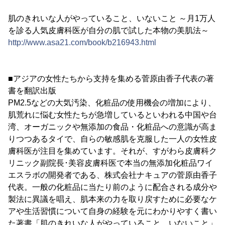
肌のきれいな人がやっていること、いないこと ～月1万人
を診る人気皮膚科医が自分の肌で試した本物の美肌法～
http://www.asa21.com/book/b216943.html
■アジアの女性たちから支持を集める菅原由香子代表の著
書を翻訳出版
PM2.5などの大気汚染、化粧品の使用機会の増加により、
肌荒れに悩む女性たちが急増しているといわれる中国や台
湾、オーガニックや無添加の食品・化粧品への意識が高ま
りつつあるタイで、自らの敏感肌を克服した一人の女性皮
膚科医が注目を集めています。それが、すがわら皮膚科ク
リニック副院長･美容皮膚科医で本当の無添加化粧品ワイ
エスラボの開発者である、株式会社ナキュアの菅原由香子
代表。一般の化粧品に当たり前のように配合される成分や
製法に異議を唱え、肌本来の力を取り戻すために必要なケ
アや生活習慣について自身の経験を元にわかりやすく書い
た著書「肌のきれいな人がやっていること、いないこと」