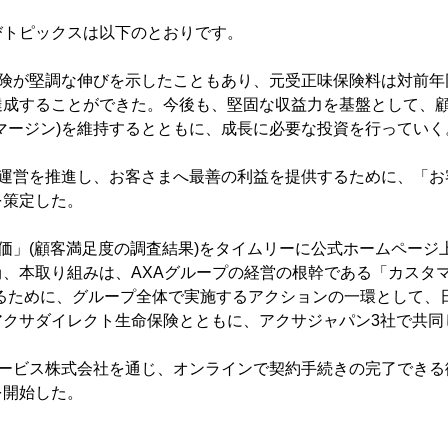
びトピックスは以下のとおりです。
険が堅調な伸びを示したこともあり、元受正味保険料は対前年同
達成することができた。今後も、堅固な収益力を基盤として、
マージン)を維持するとともに、成長に必要な投資を行っていく
務運営を推進し、お客さまへ最善の利益を提供するために、「お
を策定した。
価」(顧客満足度の調査結果)をタイムリーに公式ホームページ
、本取り組みは、AXAグループの経営の根幹である「カスタマ
するために、グループ全体で実施するアクションの一環として、
アクサダイレクト生命保険とともに、アクサジャパン3社で共同
サービス株式会社を通じ、オンラインで契約手続きの完了できる
を開始した。