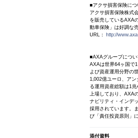
■アクサ損害保険につ
アクサ損害保険株式会
を販売しているAXA
動車保険」は好調な売
URL：
http://www.axa-
■AXAグループについ
AXAは世界64ヶ国で
よび資産運用分野の世
1,002億ユーロ、ア
る運用資産総額は1兆
上場しており、AXA
ナビリティ・インデック
採用されています。ま
び「責任投資原則」
添付資料