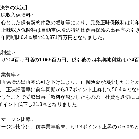
期決算の状況】
正味収入保険料＞
心とした保有契約件数の増加等により、元受正味保険料は前年同
なり、正味収入保険料は自動車保険の特約比例再保険の出再率の引
同期比6.4％増の13,871百万円となりました。
純利益＞
り204百万円増の1,066百万円、税引後の四半期純利益は73
事業費率＞
例再保険の出再率の引き下げにより、再保険金が減少したこと
、正味損害率は前年同期から3.7ポイント上昇して56.4％と
少したことで受取出再手数料が減少したものの、社費を適切に
ポイント低下し21.3％となりました。
・マージン比率＞
ージン比率は、前事業年度末より9.3ポイント上昇の705.0％