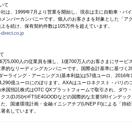
いて
社は、1999年7月より営業を開始し、現在は主に自動車・バ
のメンバーカンパニーです。個人のお客さまを対象とした「ア
上を続け、保有契約件数は105万件を超えています。
direct.co.jp
て
16万5,000人の従業員を擁し、1億700万人のお客さまにサー
界的なリーディングカンパニーです。国際会計基準に基づく20
ンダーライング・アーニングス(基本利益)は57億ユーロ、2016年
4,290億ユーロにのぼります。AXAはユーロネクスト・パリの
の米国預託株式はOTC QXプラットフォームで取引され、ダウ
ス(DJSI)やFTSE4GOODなどの国際的な主要SRIインデ
た、国連環境計画・金融イニシアチブ(UNEP FI)による「持
に署名しています。