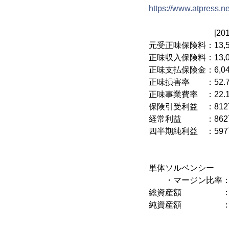
https://www.atpress.n
[2016年6月期]
元受正味保険料：13,5
正味収入保険料：13,0
正味支払保険金：6,04
正味損害率 ：52
正味事業費率 ：2
保険引受利益 ：81
経常利益 ：862百
四半期純利益 ：59
[2017年3月末
単体ソルベンシー
・マージン比率：6
総資産額 ：87,722
純資産額 ：20,59