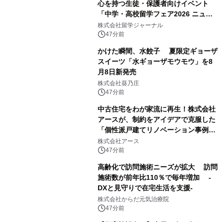
心を持つ生徒・保護者向けイベント
「中学・高校留学フェア2026 ニュー
ジーランド＆オーストラリア」を
株式会社留学ジャーナル
9/12(土)に開催
47分前
かけた瞬間、水餃子 夏限定ギョーザ
スイーツ「水ギョーザモウモウ」を8
月8日新発売
株式会社葵乃庄
47分前
中古住宅をわが家流に再生！株式会社
アースが、制約をアイデアで克服した
「個性派戸建てリノベーション事例5
選」を公開
株式会社アース
47分前
高齢化で訪問施術ニーズが拡大 訪問
施術数が前年比110％で毎年増加 -
DXと見守りで在宅生活を支援-
株式会社からだ元気治療院
47分前