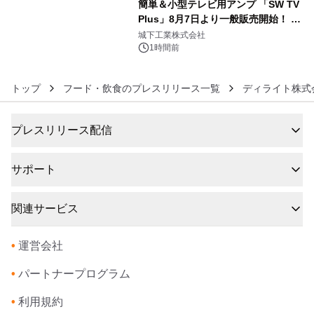
簡単＆小型テレビ用アンプ 「SW TV
Plus」8月7日より一般販売開始！ ケ
6
ーブル1本つなぐだけ、テレビの音が
城下工業株式会社
ぐっと豊かに
1時間前
トップ
フード・飲食のプレスリリース一覧
ディライト株式
プレスリリース配信
サポート
関連サービス
•
運営会社
•
パートナープログラム
•
利用規約