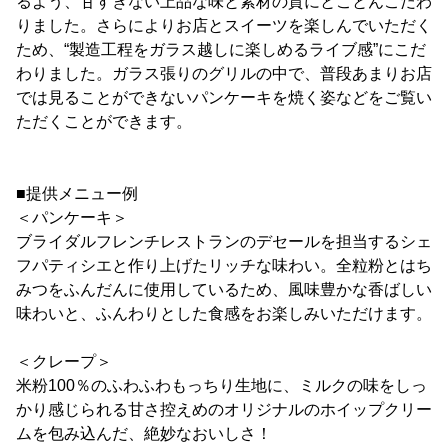
るよう、甘すぎない上品な味と素材の質にとことんこだわ
りました。さらによりお店とスイーツを楽しんでいただく
ため、“製造工程をガラス越しに楽しめるライブ感”にこだ
わりました。ガラス張りのグリルの中で、普段あまりお店
では見ることができないパンケーキを焼く姿などをご覧い
ただくことができます。
■提供メニュー例
＜パンケーキ＞
ブライダルフレンチレストランのデセールを担当するシェ
フパティシエと作り上げたリッチな味わい。全粒粉とはち
みつをふんだんに使用しているため、風味豊かな香ばしい
味わいと、ふんわりとした食感をお楽しみいただけます。
＜クレープ＞
米粉100％のふわふわもっちり生地に、ミルクの味をしっ
かり感じられる甘さ控えめのオリジナルのホイップクリー
ムを包み込んだ、絶妙なおいしさ！