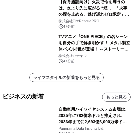
【保育施設向け】火災で命を奪うの
は、炎より先に広がる “煙”。 「火事
の煙を止める。逃げ遅れゼロ認定」提
供開始
株式会社FireRescuePRO
47分前
TVアニメ『ONE PIECE』の名シーン
を自分の手で解き明かす！ メタル製立
体パズル3種が登場！ ～ストーリーと
ギミックが融合した 大人の体験型パズ
株式会社ハナヤマ
ルが8月7日(金)12時より先行予約受付
47分前
開始～
ライフスタイルの新着をもっと見る
ビジネスの新着
もっと見る
自動車用バイワイヤシステム市場は、
2025年に782億米ドルと推定され、
2036年までに2,693億6,000万米ドル
に達すると予測されており、予測期間
Panorama Data Insights Ltd.