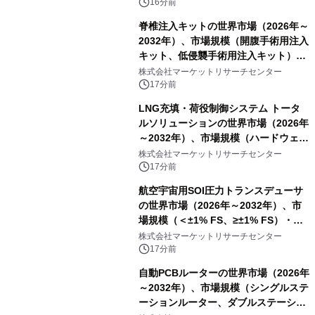
（2026年～2036年）
16分前
脊椎注入キットの世界市場（2026年～
2032年）、市場規模（開腹手術用注入
キット、低侵襲手術用注入キット）・
分析レポートを発表
株式会社マーケットリサーチセンター
17分前
LNG充填・荷役制御システム トータ
ルソリューションの世界市場（2026年
～2032年）、市場規模（ハードウェ
ア、ソフトウェア、サービス）・分析
株式会社マーケットリサーチセンター
レポートを発表
17分前
航空宇宙用SOI圧力トランスデューサ
の世界市場（2026年～2032年）、市
場規模（＜±1% FS、≥±1% FS）・分
析レポートを発表
株式会社マーケットリサーチセンター
17分前
自動PCBルーターの世界市場（2026年
～2032年）、市場規模（シングルステ
ーションルーター、ダブルステーショ