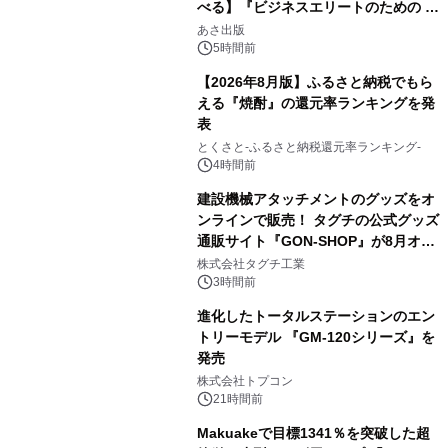
べる】『ビジネスエリートのための 教
2
養としての蕎麦』2026年8月25日
あさ出版
（火）発売
5時間前
【2026年8月版】ふるさと納税でもら
える『焼酎』の還元率ランキングを発
表
3
とくさと-ふるさと納税還元率ランキング-
4時間前
建設機械アタッチメントのグッズをオ
ンラインで販売！ タグチの公式グッズ
通販サイト『GON-SHOP』が8月オー
4
プン
株式会社タグチ工業
3時間前
進化したトータルステーションのエン
トリーモデル 『GM-120シリーズ』を
発売
5
株式会社トプコン
21時間前
Makuakeで目標1341％を突破した超