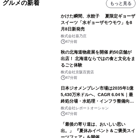
グルメの新着
もっと見る
かけた瞬間、水餃子 夏限定ギョーザ
スイーツ「水ギョーザモウモウ」を8
月8日新発売
株式会社葵乃庄
47分前
秋の北海道物産展を開催 約50店舗が
出店！ 北海道ならではの食と文化をま
るごと体験
株式会社京阪百貨店
47分前
日本ジオメンブレン市場は2035年1億
5,430万米ドルへ、CAGR 6.04％｜最
終処分場・水処理・インフラ整備向け
需要拡大
株式会社レポートオーシャン
47分前
「最後の寄り道は、おいしい思い
出。」 『夏休みイベント＆ご褒美スイ
ーツフェア』を開催