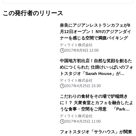
この発行者のリリース
奈良にアジアンレストランカフェが8
月12日オープン！ NYのアジアンダイ
ナーを感じる空間で満腹バイキング
ディライト株式会社
2017年8月9日 12:00
中国地方初出店！自然な笑顔を創るた
めにつくられた 仕掛けいっぱいのフォ
トスタジオ「Sarah House」が
「LECT広島 T-SITE」内に4月28日
ディライト株式会社
(金)オープン
2017年4月25日 15:30
こだわりの食材をその場で炉端焼き
に！？ 大衆食堂とカフェを融合したよ
うな食事・空間をご用意 「Park
Side Kitchen」を天理駅前広場
ディライト株式会社
CoFuFun内にオープン
2017年4月25日 11:00
フォトスタジオ「サラハウス」が関東