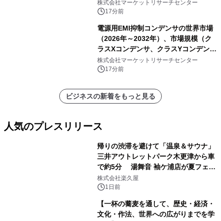
ンルーター）・分析レポートを発表
株式会社マーケットリサーチセンター
17分前
電源用EMI抑制コンデンサの世界市場
（2026年～2032年）、市場規模（ク
ラスXコンデンサ、クラスYコンデン
サ）・分析レポートを発表
株式会社マーケットリサーチセンター
17分前
ビジネスの新着をもっと見る
人気のプレスリリース
帰りの渋滞を避けて「温泉＆サウナ」
三井アウトレットパーク木更津から車
で約5分 湯舞音 袖ケ浦店が夏フェア
1
メニューを提供
株式会社楽久屋
1日前
【一杯の蕎麦を通して、歴史・経済・
文化・作法、世界への広がりまでを学