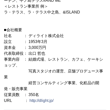
ーデン、中ノ島テラス#AND ME
＜レストラン事業所 例＞
ラ・テラス、ラ・テラス中之島、&ISLAND
■会社概要
社名 ： ディライト株式会社
設立 ： 1953年3月
資本金 ： 3,000万円
代表取締役： 出口 哲也
事業内容 ： 結婚式場、レストラン、カフェ、ケーキシ
ョップ、
写真スタジオの運営、店舗プロデュース事
業
経営コンサルティング事業、化粧品の開
発・販売事業
従業員数 ： 350名
URL ：
http://dlight.jp/