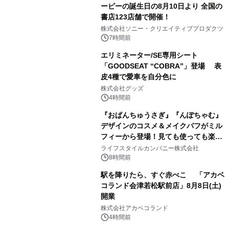
ーピーの誕生日の8月10日より 全国の
書店123店舗で開催！
1
株式会社ソニー・クリエイティブプロダクツ
7時間前
エリミネーター/SE専用シート
「GOODSEAT “COBRA”」登場 表
皮4種で愛車を自分色に
2
株式会社グッズ
4時間前
『おぱんちゅうさぎ』『んぽちゃむ』
デザインのコスメ＆メイクパフがミル
フィーから登場！見ても使っても楽し
3
い、ポップでキュートなコレクショ
ライフスタイルカンパニー株式会社
ン。
8時間前
駅を降りたら、すぐ赤べこ 「アカベ
コランド会津若松駅前店」8月8日(土)
開業
4
株式会社アカベコランド
4時間前