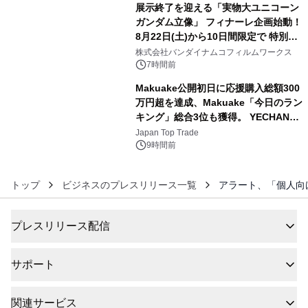
展示終了を迎える「実物大ユニコーン
ガンダム立像」 フィナーレ企画始動！
8月22日(土)から10日間限定で 特別映
5
像『UNICORN GUNDAM Statue ―
株式会社バンダイナムコフィルムワークス
BEYOND POSSIBILITY ―』を上映！
7時間前
Makuake公開初日に応援購入総額300
万円超を達成、Makuake「今日のラン
キング」総合3位も獲得。 YECHAN音
6
浴シンギングボウル第2弾の大型サイ
Japan Top Trade
ズ（XL・2XL・3XL）を先行販売中
9時間前
トップ
ビジネスのプレスリリース一覧
アラート、「個人向け
プレスリリース配信
サポート
関連サービス