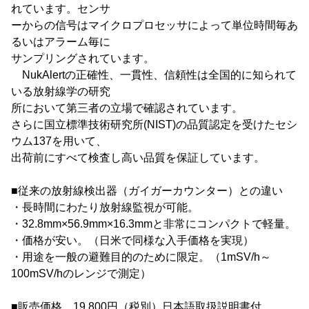
れています。センサ
ーからの信号はマイクロプロセッサによって単位時間毎あ
るいはアラーム毎に
サンプリングされています。
NukAlertの正確性、一貫性、信頼性は全国的に知られて
いる放射線学の研究
所において第三者の立場で確認されています。
さらに国立標準技術研究所(NIST)の品質認定を受けたセシ
ウム137を用いて、
出荷前にすべて検査し高い品質を保証しています。
■従来の放射線検出器（ガイガーカウンター）との違い
・長時間にわたり放射線監視が可能。
・32.8mm×56.9mm×16.3mmと非常にコンパクトで軽量。
・価格が安い。（日米で同様な入手価格を実現）
・用途を一般の避難目的のために限定。（1mSV/h～
100mSV/hのレンジで測定）
■販売価格 19,800円（税別）日本語取扱説明書付