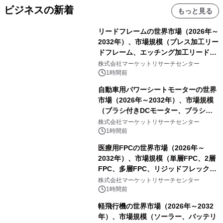
ビジネスの新着
もっと見る
リードフレームの世界市場（2026年～
2032年）、市場規模（プレス加工リー
ドフレーム、エッチング加工リードフ
レーム）・分析レポートを発表
株式会社マーケットリサーチセンター
1時間前
自動車用パワーシートモーターの世界
市場（2026年～2032年）、市場規模
（ブラシ付きDCモーター、ブラシレ
スDCモーター）・分析レポートを発
株式会社マーケットリサーチセンター
表
1時間前
医療用FPCの世界市場（2026年～
2032年）、市場規模（単層FPC、2層
FPC、多層FPC、リジッドフレックス
PCB）・分析レポートを発表
株式会社マーケットリサーチセンター
1時間前
軽飛行機の世界市場（2026年～2032
年）、市場規模（ソーラー、バッテリ