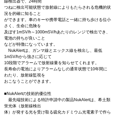
線検出器で、24時間
つねに検出可能状態で放射線によりもたらされる危機的状
況を的確に知ること
ができます。車のキーや携帯電話と一緒に持ち歩ける位小
さく、生命に危険を
及ぼす1mSV/h～1000mSV/hあたりのレンジで検出でき、
電池の持ちが良いこと
などが特徴になっています。
NukAlertは、ガンマ線とエックス線を検出し、最低
1mSV/hから強さに応じて
10段階でアラームで放射線量を知らせてくれます。
長寿命の電池によりアラームなしの通常状態で10年間に
わたり、放射線監視を
おこなうことができます。
■NukAlertの技術的優位性
最先端技術による特許申請中の製品NukAlertは、希土類
蛍光体（放射線検出
体）が発する光を受け取る硫化カドミウム光電素子で作ら