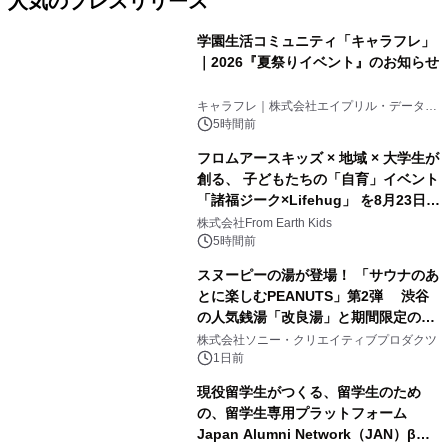
人気のプレスリリース
学園生活コミュニティ「キャラフレ」
｜2026『夏祭りイベント』のお知らせ
1
キャラフレ｜株式会社エイプリル・データ・
デザインズ
5時間前
フロムアースキッズ × 地域 × 大学生が
創る、 子どもたちの「自育」イベント
「諸福ジーク×Lifehug」 を8月23日
2
(日)開催
株式会社From Earth Kids
5時間前
スヌーピーの湯が登場！ 「サウナのあ
とに楽しむPEANUTS」第2弾 渋谷
の人気銭湯「改良湯」と期間限定のコ
3
ラボレーション サウナイキタイコラ
株式会社ソニー・クリエイティブプロダクツ
ボグッズも発売決定！
1日前
現役留学生がつくる、留学生のため
の、留学生専用プラットフォーム
Japan Alumni Network（JAN）β版
4