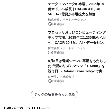
データコンバータIC市場、2035年141
億米ドルへ成長｜CAGR6.4％、AI・
5G・IoT需要が市場拡大を加速
株式会社レポートオーシャン
14時間前
プロセッサおよびコンピューティング
チップ市場、2035年に1,230億米ドル
へ｜CAGR 20.8％、AI・データセンタ
ー需要が成長を牽引
株式会社レポートオーシャン
14時間前
8月8日は音楽シーンに革新をもたらし
た 伝説のリズムマシン「TR-808」を
祝う日 ～Roland Store Tokyoで実機
を展示しての 記念キャンペーンを開
ローランド株式会社
催 英国ラジオ「NTS」の 特別プログ
15時間前
ラムや、「TR-808」を愛する伝説的
アーティストを フィーチャーしたアニ
テックの新着をもっと見る
メーションを公開～