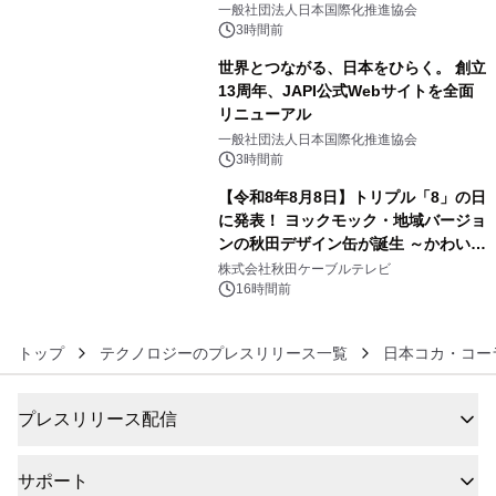
をリリース
一般社団法人日本国際化推進協会
3時間前
世界とつながる、日本をひらく。 創立
13周年、JAPI公式Webサイトを全面
リニューアル
5
一般社団法人日本国際化推進協会
3時間前
【令和8年8月8日】トリプル「8」の日
に発表！ ヨックモック・地域バージョ
ンの秋田デザイン缶が誕生 ～かわいい
6
秋田犬の子犬と秋田の四季と名所を巡
株式会社秋田ケーブルテレビ
るパッケージ～ 9月1日(火)秋田県内で
16時間前
販売開始
トップ
テクノロジーのプレスリリース一覧
日本コカ・コー
プレスリリース配信
サポート