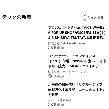
テックの新着
もっと見る
プロeスポーツチーム『AXIZ WAVE』
のPOP UP SHOPが2026年8月1日(土)
よりSHIBUYA TSUTAYA 6階 IP書店で
開催決定！！
株式会社ClaN Entertainment
12時間前
コパッケージド・オプティクス
（CPO）市場、2035年28億8,700万米
ドルへ拡大、CAGR36.2％｜AIデータ
センター・高速光通信需要が成長を加
株式会社レポートオーシャン
速
13時間前
北海道の採用代行「リクルーティブ」
体制強化！富良野・ニセコの人手不足
を解消
クウカン株式会社
14時間前