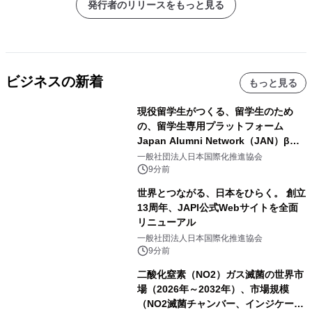
発行者のリリースをもっと見る
ビジネスの新着
もっと見る
現役留学生がつくる、留学生のため
の、留学生専用プラットフォーム
Japan Alumni Network（JAN）β版
をリリース
一般社団法人日本国際化推進協会
9分前
世界とつながる、日本をひらく。 創立
13周年、JAPI公式Webサイトを全面
リニューアル
一般社団法人日本国際化推進協会
9分前
二酸化窒素（NO2）ガス滅菌の世界市
場（2026年～2032年）、市場規模
（NO2滅菌チャンバー、インジケータ