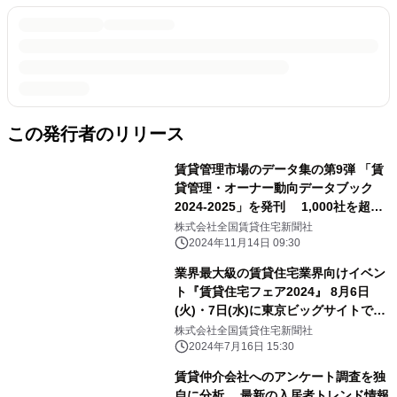
この発行者のリリース
賃貸管理市場のデータ集の第9弾 「賃
貸管理・オーナー動向データブック
2024-2025」を発刊 1,000社を超え
る管理会社とオーナーに調査を実施
株式会社全国賃貸住宅新聞社
し、独自に分析
2024年11月14日 09:30
業界最大級の賃貸住宅業界向けイベン
ト『賃貸住宅フェア2024』 8月6日
(火)・7日(水)に東京ビッグサイトで開
催！
株式会社全国賃貸住宅新聞社
2024年7月16日 15:30
賃貸仲介会社へのアンケート調査を独
自に分析 最新の入居者トレンド情報