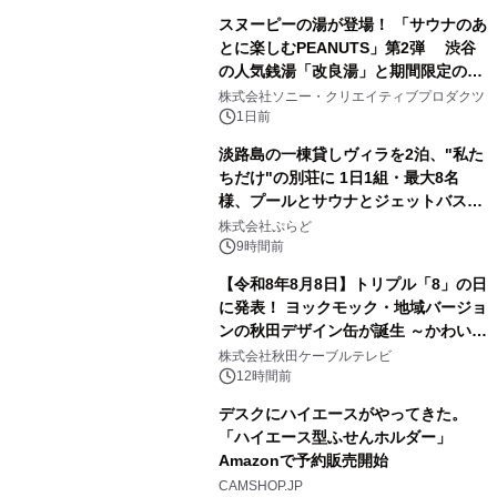
スヌーピーの湯が登場！ 「サウナのあ
とに楽しむPEANUTS」第2弾 渋谷
の人気銭湯「改良湯」と期間限定のコ
1
ラボレーション サウナイキタイコラ
株式会社ソニー・クリエイティブプロダクツ
ボグッズも発売決定！
1日前
淡路島の一棟貸しヴィラを2泊、"私た
ちだけ"の別荘に 1日1組・最大8名
様、プールとサウナとジェットバス付
2
きで Villa Mon Temps AWAJIの連泊
株式会社ぷらど
素泊りプラン
9時間前
【令和8年8月8日】トリプル「8」の日
に発表！ ヨックモック・地域バージョ
ンの秋田デザイン缶が誕生 ～かわいい
3
秋田犬の子犬と秋田の四季と名所を巡
株式会社秋田ケーブルテレビ
るパッケージ～ 9月1日(火)秋田県内で
12時間前
販売開始
デスクにハイエースがやってきた。
「ハイエース型ふせんホルダー」
Amazonで予約販売開始
4
CAMSHOP.JP