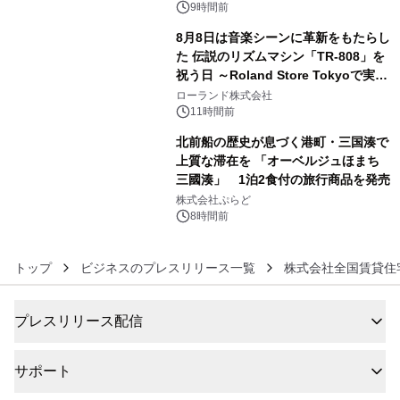
9時間前
8月8日は音楽シーンに革新をもたらし
た 伝説のリズムマシン「TR-808」を
祝う日 ～Roland Store Tokyoで実機
5
を展示しての 記念キャンペーンを開
ローランド株式会社
催 英国ラジオ「NTS」の 特別プログ
11時間前
ラムや、「TR-808」を愛する伝説的
北前船の歴史が息づく港町・三国湊で
アーティストを フィーチャーしたアニ
上質な滞在を 「オーベルジュほまち
メーションを公開～
三國湊」 1泊2食付の旅行商品を発売
6
株式会社ぷらど
8時間前
トップ
ビジネスのプレスリリース一覧
株式会社全国賃貸住
プレスリリース配信
サポート