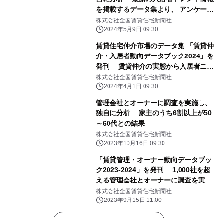
を掲載するデータ集より、 アンケート
調査結果の一部を公開
株式会社全国賃貸住宅新聞社
2024年5月9日 09:30
賃貸住宅仲介市場のデータ集 「賃貸仲
介・入居者動向データブック2024」を
発刊 賃貸仲介の実態から入居者ニー
ズの変化まで業界の真の姿を公開
株式会社全国賃貸住宅新聞社
2024年4月1日 09:30
管理会社とオーナーに調査を実施し、
独自に分析 家主のうち6割以上が50
～60代との結果
株式会社全国賃貸住宅新聞社
2023年10月16日 09:30
「賃貸管理・オーナー動向データブッ
ク2023-2024」を発刊 1,000社を超
える管理会社とオーナーに調査を実施
し、独自に分析
株式会社全国賃貸住宅新聞社
2023年9月15日 11:00