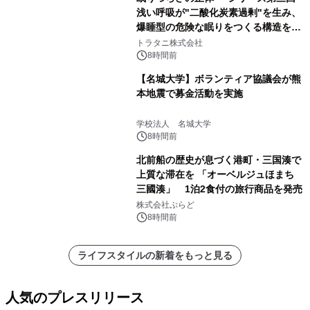
浅い呼吸が"二酸化炭素過剰"を生み、
爆睡型の危険な眠りをつくる構造を解
説
トラタニ株式会社
8時間前
【名城大学】ボランティア協議会が熊
本地震で募金活動を実施
学校法人 名城大学
8時間前
北前船の歴史が息づく港町・三国湊で
上質な滞在を 「オーベルジュほまち
三國湊」 1泊2食付の旅行商品を発売
株式会社ぷらど
8時間前
ライフスタイルの新着をもっと見る
人気のプレスリリース