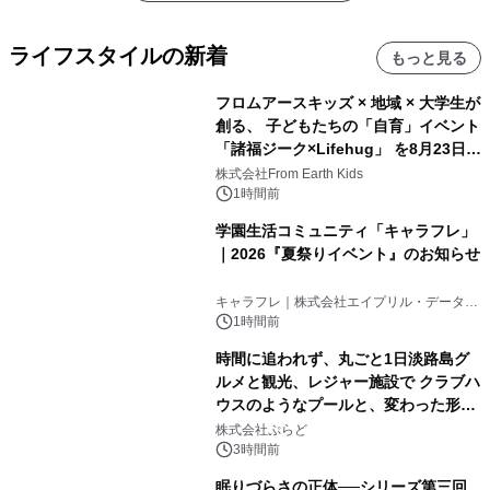
ライフスタイルの新着
もっと見る
フロムアースキッズ × 地域 × 大学生が
創る、 子どもたちの「自育」イベント
「諸福ジーク×Lifehug」 を8月23日
(日)開催
株式会社From Earth Kids
1時間前
学園生活コミュニティ「キャラフレ」
｜2026『夏祭りイベント』のお知らせ
キャラフレ｜株式会社エイプリル・データ・
デザインズ
1時間前
時間に追われず、丸ごと1日淡路島グ
ルメと観光、レジャー施設で クラブハ
ウスのようなプールと、変わった形の
サウナも 「THE BOXY AWAJI」のお
株式会社ぷらど
得な素泊まり連泊プランで
3時間前
眠りづらさの正体──シリーズ第三回