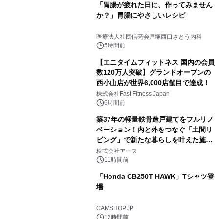
「胃腸が疲れた日に、作ってみません
か？」胃腸にやさしいレシピ
医療法人社団信亮会戸塚西口さとう内科
5時間前
【エニタイムフィットネス 国内の会員
数120万人突破】グランドオープンの
西小山店が世界6,000店舗目で達成！
株式会社Fast Fitness Japan
6時間前
築37年の軽量鉄骨造戸建てをフルリノ
ベーション！内と外をつなぐ「土間リ
ビング」で新たな暮らしを叶えた施工
事例を株式会社アースが公開
株式会社アース
11時間前
「Honda CB250T HAWK」Tシャツ登
場
CAMSHOP.JP
12時間前