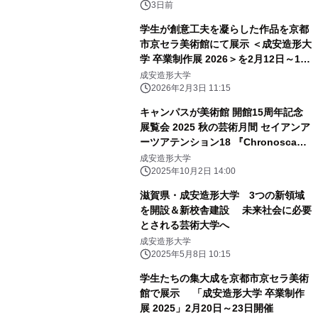
3日前
学生が創意工夫を凝らした作品を京都
市京セラ美術館にて展示 ＜成安造形大
学 卒業制作展 2026＞を2月12日～15
日に開催
成安造形大学
2026年2月3日 11:15
キャンパスが美術館 開館15周年記念
展覧会 2025 秋の芸術月間 セイアンア
ーツアテンション18 『Chronoscape
｜蓄積された時間、継続する行為』
成安造形大学
10月10日(金)から開催
2025年10月2日 14:00
滋賀県・成安造形大学 3つの新領域
を開設＆新校舎建設 未来社会に必要
とされる芸術大学へ
成安造形大学
2025年5月8日 10:15
学生たちの集大成を京都市京セラ美術
館で展示 「成安造形大学 卒業制作
展 2025」2月20日～23日開催