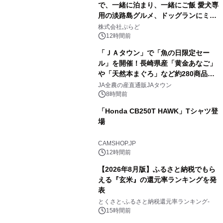
で、一緒に泊まり、一緒にご飯 愛犬専
用の淡路島グルメ、ドッグランにミニ
3
プール グランピングとトレーラーハウ
株式会社ぷらど
スの2施設で
12時間前
「ＪＡタウン」で「魚の日限定セー
ル」を開催！長崎県産「黄金あなご」
や「天然本まぐろ」など約280商品を
4
販売！～毎月１０日の定例企画～
JA全農の産直通販JAタウン
8時間前
「Honda CB250T HAWK」Tシャツ登
場
5
CAMSHOP.JP
12時間前
【2026年8月版】ふるさと納税でもら
える『玄米』の還元率ランキングを発
表
6
とくさと-ふるさと納税還元率ランキング-
15時間前