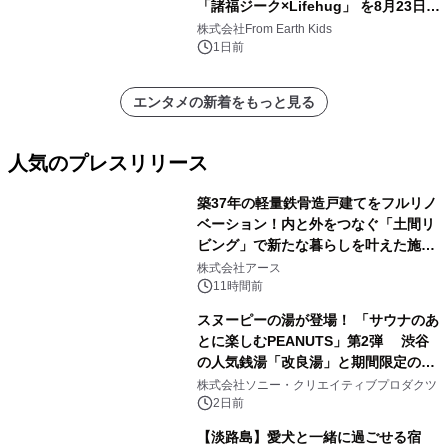
「諸福ジーク×Lifehug」 を8月23日
(日)開催
株式会社From Earth Kids
1日前
エンタメの新着をもっと見る
人気のプレスリリース
築37年の軽量鉄骨造戸建てをフルリノ
ベーション！内と外をつなぐ「土間リ
ビング」で新たな暮らしを叶えた施工
1
事例を株式会社アースが公開
株式会社アース
11時間前
スヌーピーの湯が登場！ 「サウナのあ
とに楽しむPEANUTS」第2弾 渋谷
の人気銭湯「改良湯」と期間限定のコ
2
ラボレーション サウナイキタイコラ
株式会社ソニー・クリエイティブプロダクツ
ボグッズも発売決定！
2日前
【淡路島】愛犬と一緒に過ごせる宿