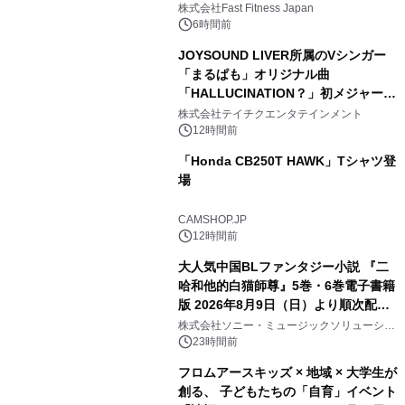
株式会社Fast Fitness Japan
6時間前
JOYSOUND LIVER所属のVシンガー
「まるぱも」オリジナル曲
「HALLUCINATION？」初メジャー配
信リリース決定！
株式会社テイチクエンタテインメント
12時間前
「Honda CB250T HAWK」Tシャツ登
場
CAMSHOP.JP
12時間前
大人気中国BLファンタジー小説 『二
哈和他的白猫師尊』5巻・6巻電子書籍
版 2026年8月9日（日）より順次配信
開始
株式会社ソニー・ミュージックソリューショ
ンズ
23時間前
フロムアースキッズ × 地域 × 大学生が
創る、 子どもたちの「自育」イベント