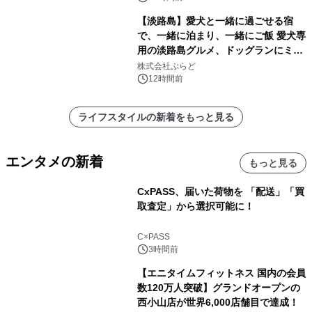
【淡路島】愛犬と一緒に過ごせる宿
で、一緒に泊まり、一緒にご飯 愛犬専
用の淡路島グルメ、ドッグランにミニ
プール グランピングとトレーラーハウ
株式会社ぷらど
スの2施設で
12時間前
ライフスタイルの新着をもっと見る
エンタメの新着
もっと見る
CxPASS、届いた荷物を 「配送」「買
取査定」から選択可能に！
C×PASS
3時間前
【エニタイムフィットネス 国内の会員
数120万人突破】グランドオープンの
西小山店が世界6,000店舗目で達成！