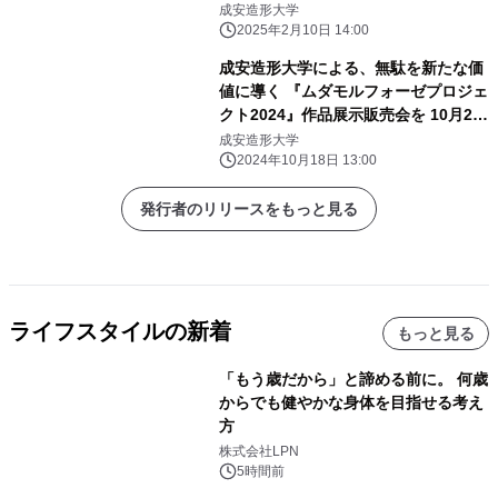
成安造形大学
2025年2月10日 14:00
成安造形大学による、無駄を新たな価
値に導く 『ムダモルフォーゼプロジェ
クト2024』作品展示販売会を 10月23
日(水)～10月29日(火) 阪急うめだ本
成安造形大学
店にて開催
2024年10月18日 13:00
発行者のリリースをもっと見る
ライフスタイルの新着
もっと見る
「もう歳だから」と諦める前に。 何歳
からでも健やかな身体を目指せる考え
方
株式会社LPN
5時間前