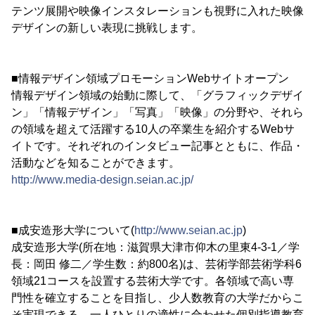
テンツ展開や映像インスタレーションも視野に入れた映像
デザインの新しい表現に挑戦します。
■情報デザイン領域プロモーションWebサイトオープン
情報デザイン領域の始動に際して、「グラフィックデザイ
ン」「情報デザイン」「写真」「映像」の分野や、それら
の領域を超えて活躍する10人の卒業生を紹介するWebサ
イトです。それぞれのインタビュー記事とともに、作品・
活動などを知ることができます。
http://www.media-design.seian.ac.jp/
■成安造形大学について(
http://www.seian.ac.jp
)
成安造形大学(所在地：滋賀県大津市仰木の里東4-3-1／学
長：岡田 修二／学生数：約800名)は、芸術学部芸術学科6
領域21コースを設置する芸術大学です。各領域で高い専
門性を確立することを目指し、少人数教育の大学だからこ
そ実現できる、一人ひとりの適性に合わせた個別指導教育