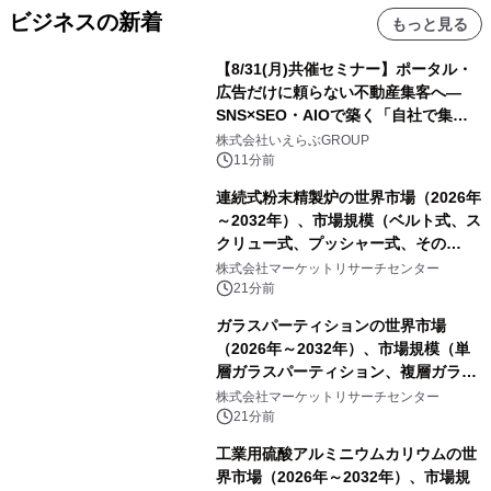
ビジネスの新着
もっと見る
【8/31(月)共催セミナー】ポータル・
広告だけに頼らない不動産集客へ―
SNS×SEO・AIOで築く「自社で集め
る力」―｜いえらぶGROUP
株式会社いえらぶGROUP
11分前
連続式粉末精製炉の世界市場（2026年
～2032年）、市場規模（ベルト式、ス
クリュー式、プッシャー式、その
他）・分析レポートを発表
株式会社マーケットリサーチセンター
21分前
ガラスパーティションの世界市場
（2026年～2032年）、市場規模（単
層ガラスパーティション、複層ガラス
パーティション、その他）・分析レポ
株式会社マーケットリサーチセンター
ートを発表
21分前
工業用硫酸アルミニウムカリウムの世
界市場（2026年～2032年）、市場規