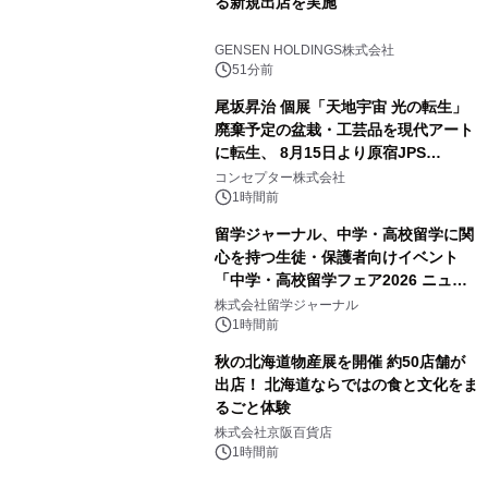
る新規出店を実施
GENSEN HOLDINGS株式会社
51分前
尾坂昇治 個展「天地宇宙 光の転生」
廃棄予定の盆栽・工芸品を現代アート
に転生、 8月15日より原宿JPS
Galleryにて約30点を展示
コンセプター株式会社
1時間前
留学ジャーナル、中学・高校留学に関
心を持つ生徒・保護者向けイベント
「中学・高校留学フェア2026 ニュー
ジーランド＆オーストラリア」を
株式会社留学ジャーナル
9/12(土)に開催
1時間前
秋の北海道物産展を開催 約50店舗が
出店！ 北海道ならではの食と文化をま
るごと体験
株式会社京阪百貨店
1時間前