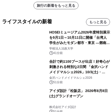
旅行の新着をもっと見る
ライフスタイルの新着
もっと見る
HOSEIミュージアム2026年度特別展示
を9月1日～10月11日に開催「台湾人
学生がみたモダン都市・東京 ―鄧南光
と法政大学の1930年代―」
学校法人法政大学
41分前
合計で約1100ブースが出店！好奇心が
刺激される特別な2日間 「金沢ハンド
メイドマルシェ2026」10/3(土)・
10/4(日)開催
金沢ハンドメイドマルシェ2026
51分前
アイダ設計「松阪店」 2026年8月8日
(土)グランドオープン
株式会社アイダ設計
51分前