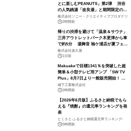
とに楽しむPEANUTS」第2弾 渋谷
の人気銭湯「改良湯」と期間限定のコ
1
ラボレーション サウナイキタイコラ
株式会社ソニー・クリエイティブプロダクツ
ボグッズも発売決定！
2時間前
帰りの渋滞を避けて「温泉＆サウナ」
三井アウトレットパーク木更津から車
で約5分 湯舞音 袖ケ浦店が夏フェア
2
メニューを提供
株式会社楽久屋
1日前
Makuakeで目標1341％を突破した超
簡単＆小型テレビ用アンプ 「SW TV
Plus」8月7日より一般販売開始！ ケ
3
ーブル1本つなぐだけ、テレビの音が
城下工業株式会社
ぐっと豊かに
2時間前
【2026年8月版】ふるさと納税でもら
える『焼酎』の還元率ランキングを発
表
4
とくさと-ふるさと納税還元率ランキング-
5時間前