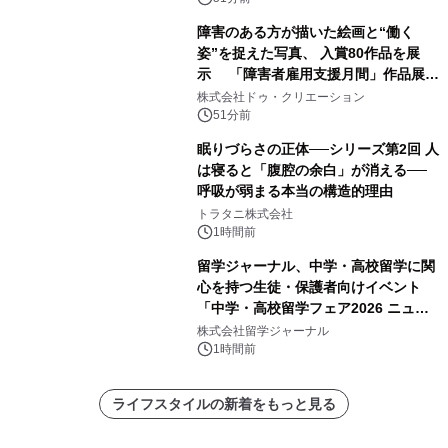
障害のある方が描いた絵画と“働く
姿”を捉えた写真、 入賞80作品を展
示 「障害者雇用支援月間」作品展示
会を 東京・愛知で開催
株式会社ドゥ・クリエーション
51分前
眠りづらさの正体──シリーズ第2回 人
は寝ると「腹腔の余白」が消える──
呼吸が弱まる本当の構造的理由
トラタニ株式会社
1時間前
留学ジャーナル、中学・高校留学に関
心を持つ生徒・保護者向けイベント
「中学・高校留学フェア2026 ニュー
ジーランド＆オーストラリア」を
株式会社留学ジャーナル
9/12(土)に開催
1時間前
ライフスタイルの新着をもっと見る