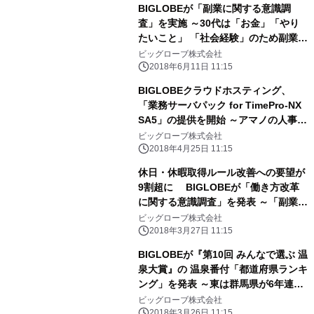
BIGLOBEが「副業に関する意識調
査」を実施 ～30代は「お金」「やり
たいこと」 「社会経験」のため副業を
希望～
ビッグローブ株式会社
2018年6月11日 11:15
BIGLOBEクラウドホスティング、
「業務サーバパック for TimePro-NX
SA5」の提供を開始 ～アマノの人事労
務管理システム向けサーバパックが
ビッグローブ株式会社
Windows Server 2016に対応～
2018年4月25日 11:15
休日・休暇取得ルール改善への要望が
9割超に BIGLOBEが「働き方改革
に関する意識調査」を発表 ～「副業・
兼業の許容」は40代男性、 「長時間
ビッグローブ株式会社
労働対策」は20代男女が導入希望～
2018年3月27日 11:15
BIGLOBEが『第10回 みんなで選ぶ 温
泉大賞』の 温泉番付「都道府県ランキ
ング」を発表 ～東は群馬県が6年連
続、西は兵庫県が初の横綱獲得～
ビッグローブ株式会社
2018年3月26日 11:15