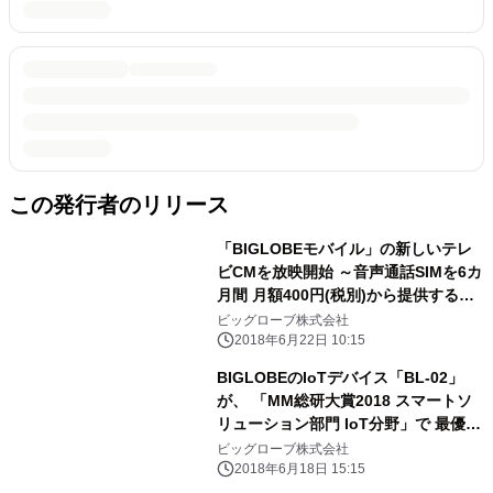
この発行者のリリース
「BIGLOBEモバイル」の新しいテレ
ビCMを放映開始 ～音声通話SIMを6カ
月間 月額400円(税別)から提供する特
典を実施～
ビッグローブ株式会社
2018年6月22日 10:15
BIGLOBEのIoTデバイス「BL-02」
が、 「MM総研大賞2018 スマートソ
リューション部門 IoT分野」で 最優秀
賞を受賞
ビッグローブ株式会社
2018年6月18日 15:15