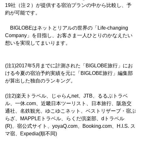
19社（注２）が提供する宿泊プランの中から比較し、予
約が可能です。
BIGLOBEはネットとリアルの世界の「Life-changing
Company」を目指し、お客さま一人ひとりのかなえたい
想いを実現してまいります。
(注1)2017年5月までに計測された「BIGLOBE旅行」にお
ける今夏の宿泊予約実績を元に「BIGLOBE旅行」編集部
が算出した独自のランキング。
(注2)楽天トラベル、じゃらんnet、JTB、るるぶトラベ
ル、一休.com、近畿日本ツーリスト、日本旅行、阪急交
通社、名鉄観光、ゆこゆこネット、ベストリザーブ・宿ぷ
らざ、MAPPLEトラベル、らくだ倶楽部、dトラベル
(R)、宿公式サイト、yoyaQ.com、Booking.com、H.I.S. ス
マ宿、Expedia(順不同)