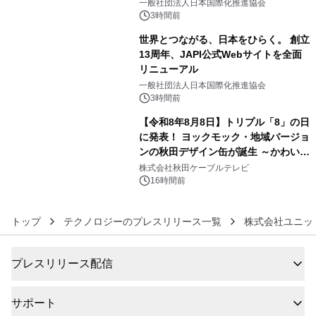
をリリース
一般社団法人日本国際化推進協会
3時間前
世界とつながる、日本をひらく。 創立
13周年、JAPI公式Webサイトを全面
リニューアル
5
一般社団法人日本国際化推進協会
3時間前
【令和8年8月8日】トリプル「8」の日
に発表！ ヨックモック・地域バージョ
ンの秋田デザイン缶が誕生 ～かわいい
6
秋田犬の子犬と秋田の四季と名所を巡
株式会社秋田ケーブルテレビ
るパッケージ～ 9月1日(火)秋田県内で
16時間前
販売開始
トップ
テクノロジーのプレスリリース一覧
株式会社ユニッ
プレスリリース配信
サポート