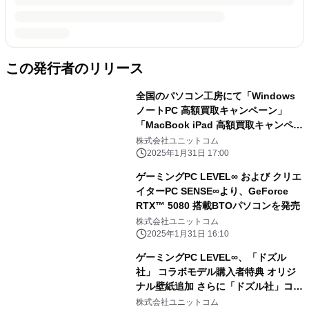
この発行者のリリース
全国のパソコン工房にて「Windows
ノートPC 高額買取キャンペーン」
「MacBook iPad 高額買取キャンペー
ン」を 2月1日から2月28日まで期間限
株式会社ユニットコム
定で同時開催！ 対象商品の買取が最終
2025年1月31日 17:00
査定額から最大5,000円増額！ 「中古
ゲーミングPC LEVEL∞ および クリエ
の日」開催日なら更に10％増額！
イターPC SENSE∞より、GeForce
RTX™ 5080 搭載BTOパソコンを発売
株式会社ユニットコム
2025年1月31日 16:10
ゲーミングPC LEVEL∞、「ドズル
社」 コラボモデル購入者特典 オリジ
ナル壁紙追加 さらに「ドズル社」コラ
ボPC購入時に使える 5,000円OFF
株式会社ユニットコム