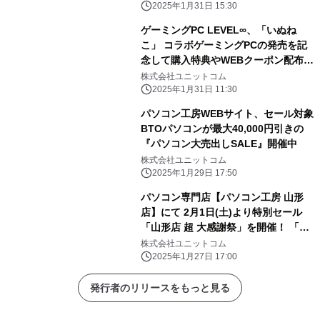
WEBクーポン配布
2025年1月31日 15:30
ゲーミングPC LEVEL∞、「いぬね
こ」 コラボゲーミングPCの発売を記
念して購入特典やWEBクーポン配布
さらに、サイン入りコラボPCが当たる
株式会社ユニットコム
キャンペーン実施
2025年1月31日 11:30
パソコン工房WEBサイト、セール対象
BTOパソコンが最大40,000円引きの
『パソコン大売出しSALE』開催中
株式会社ユニットコム
2025年1月29日 17:50
パソコン専門店【パソコン工房 山形
店】にて 2月1日(土)より特別セール
「山形店 超 大感謝祭」を開催！ 「オ
ススメ即納パソコン」を豊富に取り揃
株式会社ユニットコム
え！ 更に「PCパーツ・周辺機器等の
2025年1月27日 17:00
セール商品」を記念プライスにてご奉
仕！
発行者のリリースをもっと見る