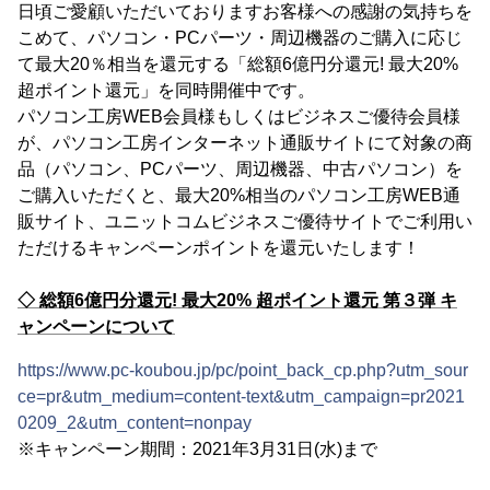
日頃ご愛顧いただいておりますお客様への感謝の気持ちを
こめて、パソコン・PCパーツ・周辺機器のご購入に応じ
て最大20％相当を還元する「総額6億円分還元! 最大20%
超ポイント還元」を同時開催中です。
パソコン工房WEB会員様もしくはビジネスご優待会員様
が、パソコン工房インターネット通販サイトにて対象の商
品（パソコン、PCパーツ、周辺機器、中古パソコン）を
ご購入いただくと、最大20%相当のパソコン工房WEB通
販サイト、ユニットコムビジネスご優待サイトでご利用い
ただけるキャンペーンポイントを還元いたします！
◇ 総額6億円分還元! 最大20% 超ポイント還元 第３弾 キ
ャンペーンについて
https://www.pc-koubou.jp/pc/point_back_cp.php?utm_sour
ce=pr&utm_medium=content-text&utm_campaign=pr2021
0209_2&utm_content=nonpay
※キャンペーン期間：2021年3月31日(水)まで