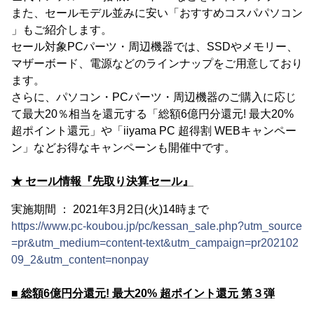
また、セールモデル並みに安い「おすすめコスパパソコン
」もご紹介します。
セール対象PCパーツ・周辺機器では、SSDやメモリー、
マザーボード、電源などのラインナップをご用意しており
ます。
さらに、パソコン・PCパーツ・周辺機器のご購入に応じ
て最大20％相当を還元する「総額6億円分還元! 最大20%
超ポイント還元」や「iiyama PC 超得割 WEBキャンペー
ン」などお得なキャンペーンも開催中です。
★ セール情報『先取り決算セール』
実施期間 ： 2021年3月2日(火)14時まで
https://www.pc-koubou.jp/pc/kessan_sale.php?utm_source
=pr&utm_medium=content-text&utm_campaign=pr202102
09_2&utm_content=nonpay
■ 総額6億円分還元! 最大20% 超ポイント還元 第３弾