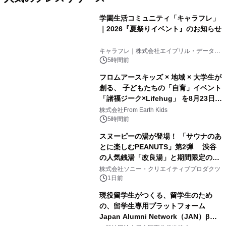
学園生活コミュニティ「キャラフレ」
｜2026『夏祭りイベント』のお知らせ
1
キャラフレ｜株式会社エイプリル・データ・
デザインズ
5時間前
フロムアースキッズ × 地域 × 大学生が
創る、 子どもたちの「自育」イベント
「諸福ジーク×Lifehug」 を8月23日
2
(日)開催
株式会社From Earth Kids
5時間前
スヌーピーの湯が登場！ 「サウナのあ
とに楽しむPEANUTS」第2弾 渋谷
の人気銭湯「改良湯」と期間限定のコ
3
ラボレーション サウナイキタイコラ
株式会社ソニー・クリエイティブプロダクツ
ボグッズも発売決定！
1日前
現役留学生がつくる、留学生のため
の、留学生専用プラットフォーム
Japan Alumni Network（JAN）β版
4