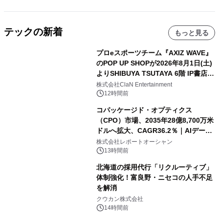
テックの新着
もっと見る
プロeスポーツチーム『AXIZ WAVE』
のPOP UP SHOPが2026年8月1日(土)
よりSHIBUYA TSUTAYA 6階 IP書店で
開催決定！！
株式会社ClaN Entertainment
12時間前
コパッケージド・オプティクス
（CPO）市場、2035年28億8,700万米
ドルへ拡大、CAGR36.2％｜AIデータ
センター・高速光通信需要が成長を加
株式会社レポートオーシャン
速
13時間前
北海道の採用代行「リクルーティブ」
体制強化！富良野・ニセコの人手不足
を解消
クウカン株式会社
14時間前