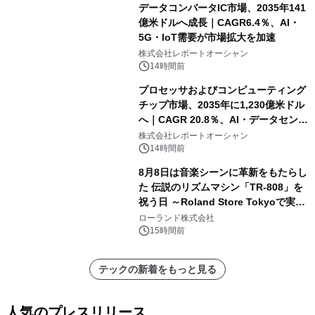
データコンバータIC市場、2035年141
億米ドルへ成長｜CAGR6.4％、AI・
5G・IoT需要が市場拡大を加速
株式会社レポートオーシャン
14時間前
プロセッサおよびコンピューティング
チップ市場、2035年に1,230億米ドル
へ｜CAGR 20.8％、AI・データセンタ
ー需要が成長を牽引
株式会社レポートオーシャン
14時間前
8月8日は音楽シーンに革新をもたらし
た 伝説のリズムマシン「TR-808」を
祝う日 ～Roland Store Tokyoで実機
を展示しての 記念キャンペーンを開
ローランド株式会社
催 英国ラジオ「NTS」の 特別プログ
15時間前
ラムや、「TR-808」を愛する伝説的
アーティストを フィーチャーしたアニ
テックの新着をもっと見る
メーションを公開～
人気のプレスリリース