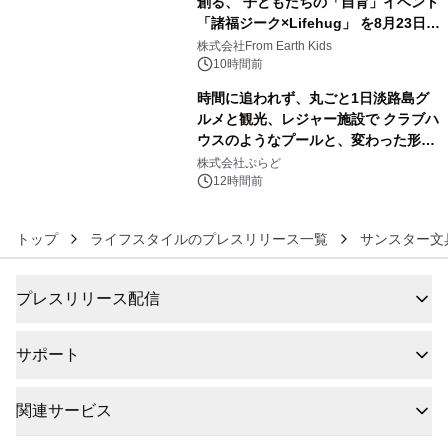
創る、 子どもたちの「自育」イベント
「諸福ジーク×Lifehug」 を8月23日
5
(日)開催
株式会社From Earth Kids
10時間前
時間に追われず、丸ごと1日淡路島グ
ルメと観光、レジャー施設で クラブハ
ウスのようなプールと、変わった形の
6
サウナも 「THE BOXY AWAJI」のお
株式会社ぷらど
得な素泊まり連泊プランで
12時間前
トップ
ライフスタイルのプレスリリース一覧
サンスター文
プレスリリース配信
サポート
関連サービス