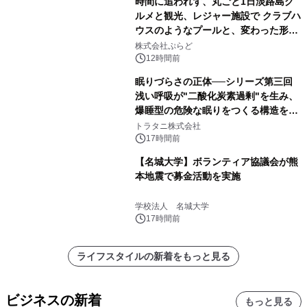
時間に追われず、丸ごと1日淡路島グ
ルメと観光、レジャー施設で クラブハ
ウスのようなプールと、変わった形の
サウナも 「THE BOXY AWAJI」のお
株式会社ぷらど
得な素泊まり連泊プランで
12時間前
眠りづらさの正体──シリーズ第三回
浅い呼吸が"二酸化炭素過剰"を生み、
爆睡型の危険な眠りをつくる構造を解
説
トラタニ株式会社
17時間前
【名城大学】ボランティア協議会が熊
本地震で募金活動を実施
学校法人 名城大学
17時間前
ライフスタイルの新着をもっと見る
ビジネスの新着
もっと見る