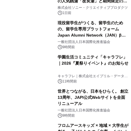
の人気銭湯「改良湯」と期間限定のコ
1
ラボレーション サウナイキタイコラ
株式会社ソニー・クリエイティブプロダクツ
ボグッズも発売決定！
1日前
現役留学生がつくる、留学生のため
の、留学生専用プラットフォーム
Japan Alumni Network（JAN）β版
2
をリリース
一般社団法人日本国際化推進協会
9時間前
学園生活コミュニティ「キャラフレ」
｜2026『夏祭りイベント』のお知らせ
3
キャラフレ｜株式会社エイプリル・データ・
デザインズ
11時間前
世界とつながる、日本をひらく。 創立
13周年、JAPI公式Webサイトを全面
リニューアル
4
一般社団法人日本国際化推進協会
9時間前
フロムアースキッズ × 地域 × 大学生が