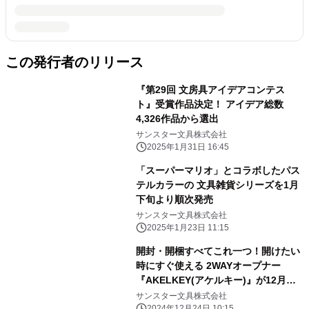
この発行者のリリース
『第29回 文房具アイデアコンテス
ト』受賞作品決定！ アイデア総数
4,326作品から選出
サンスター文具株式会社
2025年1月31日 16:45
「スーパーマリオ」とコラボしたパス
テルカラーの 文具雑貨シリーズを1月
下旬より順次発売
サンスター文具株式会社
2025年1月23日 11:15
開封・開梱すべてこれ一つ！開けたい
時にすぐ使える 2WAYオープナー
『AKELKEY(アケルキー)』が12月下
旬に発売
サンスター文具株式会社
2024年12月24日 10:15