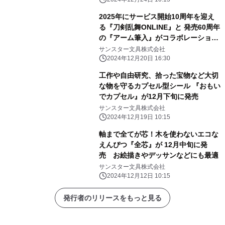
2025年にサービス開始10周年を迎え
る『刀剣乱舞ONLINE』と 発売60周年
の『アーム筆入』がコラボレーショ
ン！ 文具雑貨シリーズを「大本丸博
サンスター文具株式会社
2025」にて先行販売！
2024年12月20日 16:30
工作や自由研究、拾った宝物など大切
な物を守るカプセル型シール 『おもい
でカプセル』が12月下旬に発売
サンスター文具株式会社
2024年12月19日 10:15
軸まで全てが芯！木を使わないエコな
えんぴつ『全芯』が 12月中旬に発
売 お絵描きやデッサンなどにも最適
サンスター文具株式会社
2024年12月12日 10:15
発行者のリリースをもっと見る