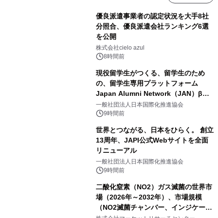
優良派遣事業者の認定状況を大手8社
分照合、優良派遣会社ランキング6選
を公開
株式会社cielo azul
8時間前
現役留学生がつくる、留学生のため
の、留学生専用プラットフォーム
Japan Alumni Network（JAN）β版
をリリース
一般社団法人日本国際化推進協会
9時間前
世界とつながる、日本をひらく。 創立
13周年、JAPI公式Webサイトを全面
リニューアル
一般社団法人日本国際化推進協会
9時間前
二酸化窒素（NO2）ガス滅菌の世界市
場（2026年～2032年）、市場規模
（NO2滅菌チャンバー、インジケータ
ーおよびモニタリングシステム、その