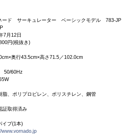
ド サーキュレーター ベーシックモデル 783-JP
P
年7月12日
00円(税抜き)
×奥行43.5cm×高さ71.5／102.0cm
0/60Hz
65W
S樹脂、ポリプロピレン、ポリスチレン、鋼管
認証取得済み
プ(1本)
://www.vornado.jp