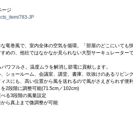
ページ
ducts_item/783-JP
力な竜巻風で、室内全体の空気を循環。「部屋のどこにいても
すすめの、他社ではなかなか見られない大型サーキュレーター
るパワフルさ。温度ムラを解消し節電に貢献します。
ル、ショールーム、会議室、講堂、書庫、吹抜けのあるリビン
フィスにも、高い位置から風を送れるので風がさえぎられず便
段階に調整可能(71.5cm／102cm)
べる3段階の風量設定
横から真上まで微調整が可能