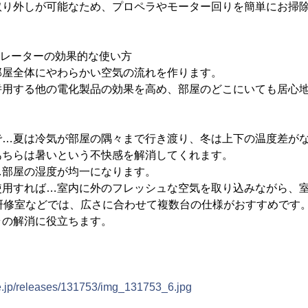
取り外しが可能なため、プロペラやモーター回りを簡単にお掃
ュレーターの効果的な使い方
部屋全体にやわらかい空気の流れを作ります。
併用する他の電化製品の効果を高め、部屋のどこにいても居心
で…夏は冷気が部屋の隅々まで行き渡り、冬は上下の温度差が
あちらは暑いという不快感を解消してくれます。
…部屋の湿度が均一になります。
使用すれば…室内に外のフレッシュな空気を取り込みながら、
い研修室などでは、広さに合わせて複数台の仕様がおすすめです
ラの解消に役立ちます。
ne.jp/releases/131753/img_131753_6.jpg