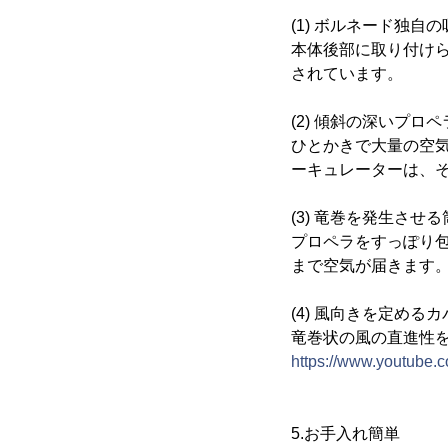
(1) ボルネード独自
本体後部に取り付けら
されています。
(2) 傾斜の深いプロ
ひとかきで大量の空
ーキュレーターは、
(3) 竜巻を発生させ
プロペラをすっぽり
まで空気が届きます
(4) 風向きを定めるカ
竜巻状の風の直進性
https://www.youtube
5.お手入れ簡単