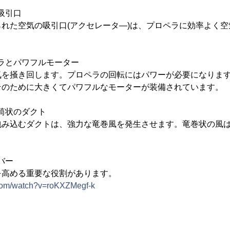
の吸引口
れた空気の吸引口(アクセレータ―)は、プロペラに効率よく
ペラとパワフルモーター
気を掻き回します。プロペラの回転にはパワーが必要になりま
そのために大きくてパワフルなモーターが装備されています。
る筒状のダクト
包み込むダクトは、強力な竜巻風を発生させます。竜巻状の風
。
バー
を高める重要な役割があります。
.com/watch?v=roKXZMegf-k