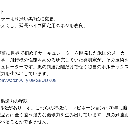
ント
ラーより渋い黒1色に変更。
を太くし、延長パイプ固定用のネジを改良。
て
年前に世界で初めてサーキュレーターを開発した米国のメーカ
力学。飛行機の性能を高める研究していた発明家が、その技術
キュレーターです。風の到達距離だけでなく独自のボルテック
環力を生み出しています。
.com/watch?v=yI0MS8UUK08
力な循環力の秘訣
特徴があります。これらの特徴のコンビネーションは70年に
製品とは全く違う強力な循環力を生み出しています。風の到達
比べることができません。