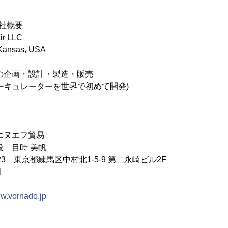
社概要
r LLC
ansas, USA
の企画・設計・製造・販売
ーキュレーターを世界で初めて開発)
エヌエフ貿易
役 目時 美帆
023 東京都練馬区中村北1-5-9 第二永崎ビル2F
月
ww.vornado.jp