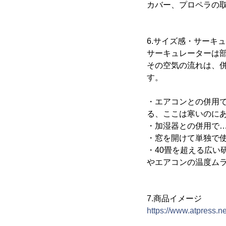
カバー、プロペラの
6.サイズ感・サーキ
サーキュレーターは
その空気の流れは、
す。
・エアコンとの併用
る、ここは寒いのに
・加湿器との併用で
・窓を開けて単独で
・40畳を超える広
やエアコンの温度ム
7.商品イメージ
https://www.atpress.