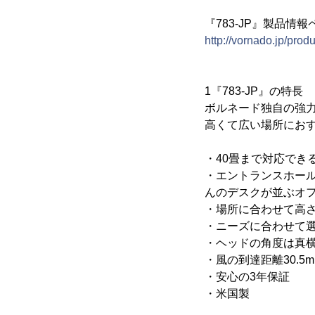
『783-JP』製品情報
http://vornado.jp/pro
1『783-JP』の特長
ボルネード独自の強
高くて広い場所にお
・40畳まで対応でき
・エントランスホー
んのデスクが並ぶオ
・場所に合わせて高さを2
・ニーズに合わせて選
・ヘッドの角度は真
・風の到達距離30.5m
・安心の3年保証
・米国製