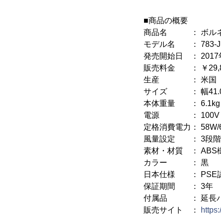
■商品の概要
商品名 ： ボルネー
モデル名 ： 783-J
発売開始日 ： 2017
販売料金 ： ￥29,8
生産 ： 米国
サイズ ： 幅41.0cm
本体重量 ： 6.1kg
電源 ： 100V 5
定格消費電力： 58W/
風量設定 ： 3段階
素材・材質 ： AB
カラー ： 黒
日本仕様 ： PSE
保証期間 ： 3年
付属品 ： 延長パイ
販売サイト ：
https