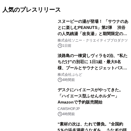
人気のプレスリリース
スヌーピーの湯が登場！ 「サウナのあ
とに楽しむPEANUTS」第2弾 渋谷
の人気銭湯「改良湯」と期間限定のコ
1
ラボレーション サウナイキタイコラ
株式会社ソニー・クリエイティブプロダクツ
ボグッズも発売決定！
1日前
淡路島の一棟貸しヴィラを2泊、"私た
ちだけ"の別荘に 1日1組・最大8名
様、プールとサウナとジェットバス付
2
きで Villa Mon Temps AWAJIの連泊
株式会社ぷらど
素泊りプラン
4時間前
デスクにハイエースがやってきた。
「ハイエース型ふせんホルダー」
Amazonで予約販売開始
3
CAMSHOP.JP
4時間前
“素材の次は、たれで勝負。”全国約
5％の浜名湖産うなぎを、 うなぎの頭