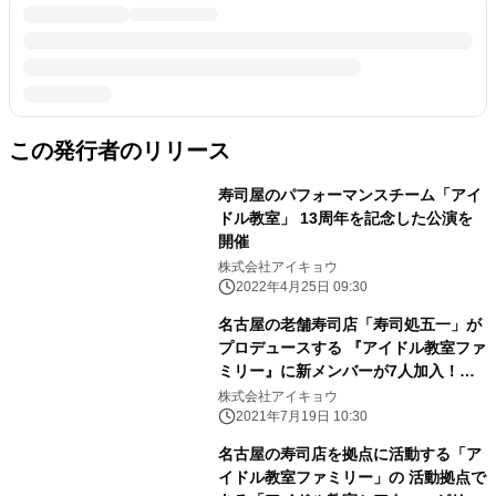
この発行者のリリース
寿司屋のパフォーマンスチーム「アイ
ドル教室」 13周年を記念した公演を
開催
株式会社アイキョウ
2022年4月25日 09:30
名古屋の老舗寿司店「寿司処五一」が
プロデュースする 『アイドル教室ファ
ミリー』に新メンバーが7人加入！
「10代目寿司ドルJr」として活動をス
株式会社アイキョウ
タート
2021年7月19日 10:30
名古屋の寿司店を拠点に活動する「ア
イドル教室ファミリー」の 活動拠点で