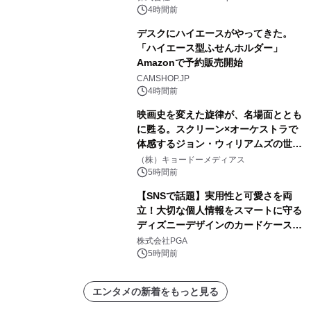
4時間前
デスクにハイエースがやってきた。
「ハイエース型ふせんホルダー」
Amazonで予約販売開始
CAMSHOP.JP
4時間前
映画史を変えた旋律が、名場面ととも
に甦る。スクリーン×オーケストラで
体感するジョン・ウィリアムズの世
界。ジョン・ウィリアムズ：シネマ・
（株）キョードーメディアス
スペクタキュラー・コンサート 開催決
5時間前
定！
【SNSで話題】実用性と可愛さを両
立！大切な個人情報をスマートに守る
ディズニーデザインのカードケースを
株式会社PGAが8月7日発売
株式会社PGA
5時間前
エンタメの新着をもっと見る