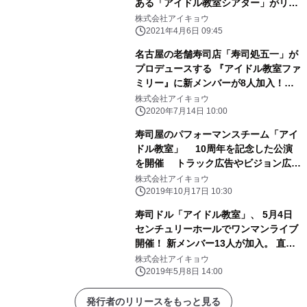
ある「アイドル教室シアター」がリニ
ューアル！ 2021年5月2日よりアイド
株式会社アイキョウ
ル教室ファミリーは新体制
2021年4月6日 09:45
名古屋の老舗寿司店「寿司処五一」が
プロデュースする 『アイドル教室ファ
ミリー』に新メンバーが8人加入！
「9代目寿司ドルJr」として活動をス
株式会社アイキョウ
タート
2020年7月14日 10:00
寿司屋のパフォーマンスチーム「アイ
ドル教室」 10周年を記念した公演
を開催 トラック広告やビジョン広告
などプロモーションを強化
株式会社アイキョウ
2019年10月17日 10:30
寿司ドル「アイドル教室」、 5月4日
センチュリーホールでワンマンライブ
開催！ 新メンバー13人が加入。 直前
のプロモーションでは、アドトラック
株式会社アイキョウ
2台でPRを実施
2019年5月8日 14:00
発行者のリリースをもっと見る