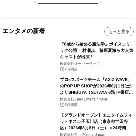
エンタメの新着
もっと見る
『8歳から始める魔法学』ボイスコミ
ック公開！ 村瀬歩、藤原夏海ら大人気
キャストが出演！
株式会社オーバーラップ
2時間前
プロeスポーツチーム『AXIZ WAVE』
のPOP UP SHOPが2026年8月1日(土)
よりSHIBUYA TSUTAYA 6階 IP書店で
開催決定！！
株式会社ClaN Entertainment
3時間前
【グランドオープン】エニタイムフィ
ットネス二子玉川店（東京都世田谷
区）2026年8月8日（土）＜24時間年
中無休のフィットネスジム＞
株式会社Fast Fitness Japan