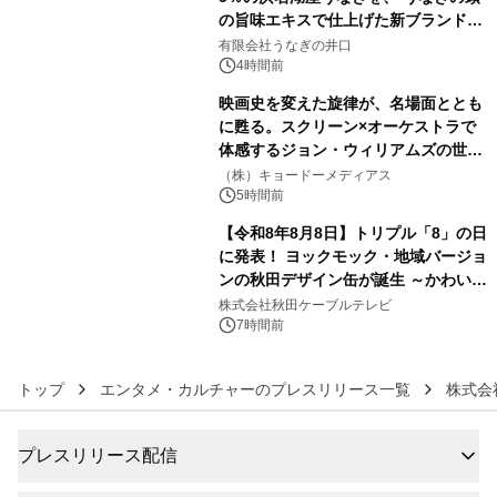
の旨味エキスで仕上げた新ブランド
4
「井口の誉」誕生
有限会社うなぎの井口
4時間前
映画史を変えた旋律が、名場面ととも
に甦る。スクリーン×オーケストラで
体感するジョン・ウィリアムズの世
5
界。ジョン・ウィリアムズ：シネマ・
（株）キョードーメディアス
スペクタキュラー・コンサート 開催決
5時間前
定！
【令和8年8月8日】トリプル「8」の日
に発表！ ヨックモック・地域バージョ
ンの秋田デザイン缶が誕生 ～かわいい
6
秋田犬の子犬と秋田の四季と名所を巡
株式会社秋田ケーブルテレビ
るパッケージ～ 9月1日(火)秋田県内で
7時間前
販売開始
トップ
エンタメ・カルチャーのプレスリリース一覧
株式会
プレスリリース配信