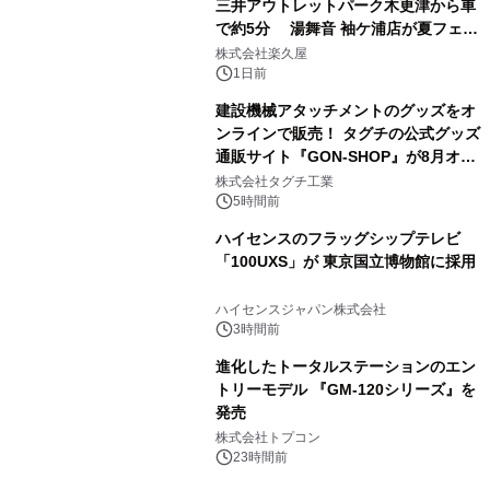
三井アウトレットパーク木更津から車
で約5分 湯舞音 袖ケ浦店が夏フェア
3
メニューを提供
株式会社楽久屋
1日前
建設機械アタッチメントのグッズをオ
ンラインで販売！ タグチの公式グッズ
通販サイト『GON-SHOP』が8月オー
4
プン
株式会社タグチ工業
5時間前
ハイセンスのフラッグシップテレビ
「100UXS」が 東京国立博物館に採用
5
ハイセンスジャパン株式会社
3時間前
進化したトータルステーションのエン
トリーモデル 『GM-120シリーズ』を
発売
6
株式会社トプコン
23時間前