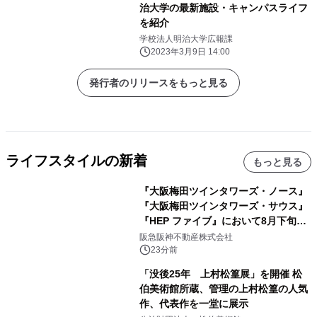
治大学の最新施設・キャンパスライフ
を紹介
学校法人明治大学広報課
2023年3月9日 14:00
発行者のリリースをもっと見る
ライフスタイルの新着
もっと見る
『大阪梅田ツインタワーズ・ノース』
『大阪梅田ツインタワーズ・サウス』
『HEP ファイブ』において8月下旬か
ら 「オフサイト型コーポレートPPA」
阪急阪神不動産株式会社
による 再生可能エネルギー電力の使用
23分前
を開始します
「没後25年 上村松篁展」を開催 松
伯美術館所蔵、管理の上村松篁の人気
作、代表作を一堂に展示