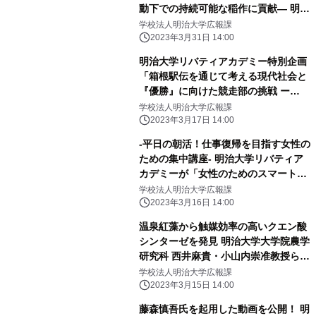
動下での持続可能な稲作に貢献― 明治
大学大学院 農学研究科の山本 英司特
学校法人明治大学広報課
任講師はゲノム解析で貢献
2023年3月31日 14:00
明治大学リバティアカデミー特別企画
「箱根駅伝を通じて考える現代社会と
『優勝』に向けた競走部の挑戦 ー
2024年第100回大会に向けてー」
学校法人明治大学広報課
2023年3月17日 14:00
-平日の朝活！仕事復帰を目指す女性の
ための集中講座- 明治大学リバティア
カデミーが「女性のためのスマートキ
ャリアプログラム わたしらしくReス
学校法人明治大学広報課
タートコース」の受講生を募集中です
2023年3月16日 14:00
温泉紅藻から触媒効率の高いクエン酸
シンターゼを発見 明治大学大学院農学
研究科 西井麻貴・小山内崇准教授らの
研究グループ
学校法人明治大学広報課
2023年3月15日 14:00
藤森慎吾氏を起用した動画を公開！ 明