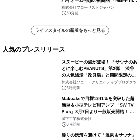
バイオーム発想の新商品 「MBFF mb
クレンジングPRO」を2026年8月6日
株式会社フローリストジャパン
発売
53分前
ライフスタイルの新着をもっと見る
人気のプレスリリース
スヌーピーの湯が登場！ 「サウナのあ
とに楽しむPEANUTS」第2弾 渋谷
の人気銭湯「改良湯」と期間限定のコ
1
ラボレーション サウナイキタイコラ
株式会社ソニー・クリエイティブプロダクツ
ボグッズも発売決定！
3時間前
Makuakeで目標1341％を突破した超
簡単＆小型テレビ用アンプ 「SW TV
Plus」8月7日より一般販売開始！ ケ
2
ーブル1本つなぐだけ、テレビの音が
城下工業株式会社
ぐっと豊かに
3時間前
帰りの渋滞を避けて「温泉＆サウナ」