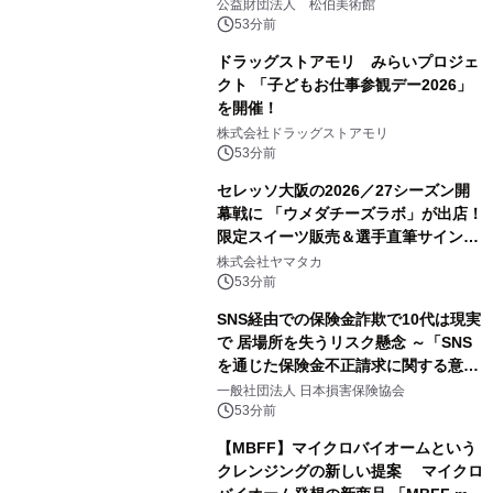
公益財団法人 松伯美術館
53分前
ドラッグストアモリ みらいプロジェ
クト 「子どもお仕事参観デー2026」
を開催！
株式会社ドラッグストアモリ
53分前
セレッソ大阪の2026／27シーズン開
幕戦に 「ウメダチーズラボ」が出店！
限定スイーツ販売＆選手直筆サイング
ッズが当たる抽選会を 8月8日に開催
株式会社ヤマタカ
53分前
SNS経由での保険金詐欺で10代は現実
で 居場所を失うリスク懸念 ～「SNS
を通じた保険金不正請求に関する意識
調査」を実施、 認知度の低さも浮き彫
一般社団法人 日本損害保険協会
りに～
53分前
【MBFF】マイクロバイオームという
クレンジングの新しい提案 マイクロ